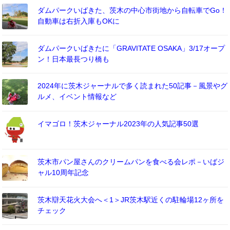
ダムパークいばきた、茨木の中心市街地から自転車でGo！
自動車は右折入庫もOKに
ダムパークいばきたに「GRAVITATE OSAKA」3/17オープ
ン！日本最長つり橋も
2024年に茨木ジャーナルで多く読まれた50記事－風景やグ
ルメ、イベント情報など
イマゴロ！茨木ジャーナル2023年の人気記事50選
茨木市パン屋さんのクリームパンを食べる会レポ－いばジ
ャル10周年記念
茨木辯天花火大会へ＜1＞JR茨木駅近くの駐輪場12ヶ所を
チェック