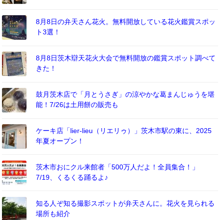
8月8日の弁天さん花火。無料開放している花火鑑賞スポッ
ト3選！
8月8日茨木辯天花火大会で無料開放の鑑賞スポット調べて
きた！
鼓月茨木店で「月とうさぎ」の涼やかな葛まんじゅうを堪
能！7/26は土用餅の販売も
ケーキ店「lier-lieu（リエリゥ）」茨木市駅の東に、2025
年夏オープン！
茨木市おにクル来館者「500万人だよ！全員集合！」
7/19、くるくる踊るよ♪
知る人ぞ知る撮影スポットが弁天さんに。花火を見られる
場所も紹介