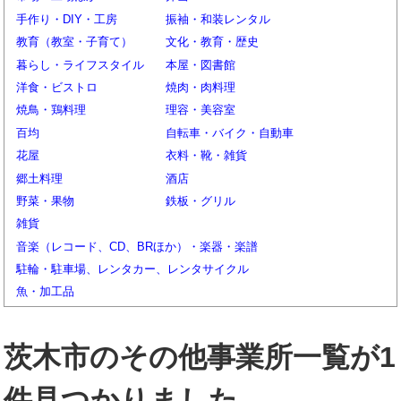
手作り・DIY・工房
振袖・和装レンタル
教育（教室・子育て）
文化・教育・歴史
暮らし・ライフスタイル
本屋・図書館
洋食・ビストロ
焼肉・肉料理
焼鳥・鶏料理
理容・美容室
百均
自転車・バイク・自動車
花屋
衣料・靴・雑貨
郷土料理
酒店
野菜・果物
鉄板・グリル
雑貨
音楽（レコード、CD、BRほか）・楽器・楽譜
駐輪・駐車場、レンタカー、レンタサイクル
魚・加工品
茨木市のその他事業所一覧が1
件見つかりました。