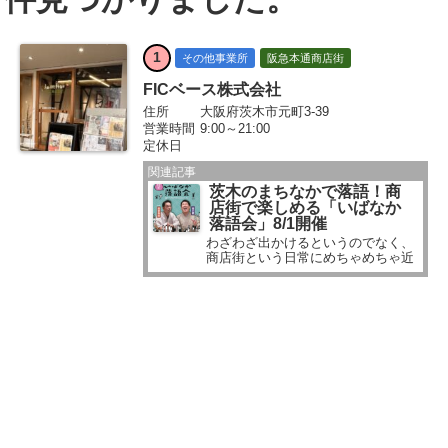
1
その他事業所
阪急本通商店街
FICベース株式会社
住所
大阪府茨木市元町3-39
営業時間
9:00～21:00
定休日
関連記事
茨木のまちなかで落語！商
店街で楽しめる「いばなか
落語会」8/1開催
わざわざ出かけるというのでなく、
商店街という日常にめちゃめちゃ近
い場所で開かれる落語会が、8月1日
に開催されます。 会場は、阪急茨木
市駅に近い、茨木阪急本通商店街に
あるFICベース...