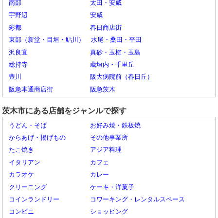
南部
太田・安威
宇野辺
安威
彩都
春日商店街
東部（新堂・目垣・鮎川）
水尾・桑田・平田
沢良宜
真砂・玉櫛・玉島
総持寺
蔵垣内・千里丘
豊川
阪大病院前（春日丘）
阪急本通商店街
阪急茨木
茨木市にある店舗をジャンルで探す
うどん・そば
お好み焼・鉄板焼
からあげ・揚げもの
その他事業所
たこ焼き
アジア料理
イタリアン
カフェ
カラオケ
カレー
クリーニング
ケーキ・洋菓子
コインランドリー
コワーキング・レンタルスペース
コンビニ
ショッピング