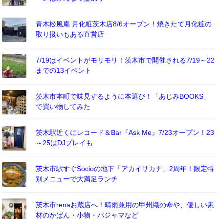
青木松風庵 月化粧茨木店8/6オープン！焼きたて月化粧の
取り扱いもある直営店
7/19はイベントがモリモリ！茨木市で開催される7/19～22
までの13イベント
茨木市本町で味見するように本選び！「あじみBOOKS」
で買い物してみた
茨木駅近くにレコード＆Bar『Ask Me』7/23オープン！23
～25はDJプレイも
茨木市駅すぐSocioの地下「アカイサカナ」2周年！限定特
別メニューで大満足ランチ
茨木市renaお蔵店へ！晴雨兼用の甲州織の傘や、優しい素
材のかばん・小物・パジャマなど