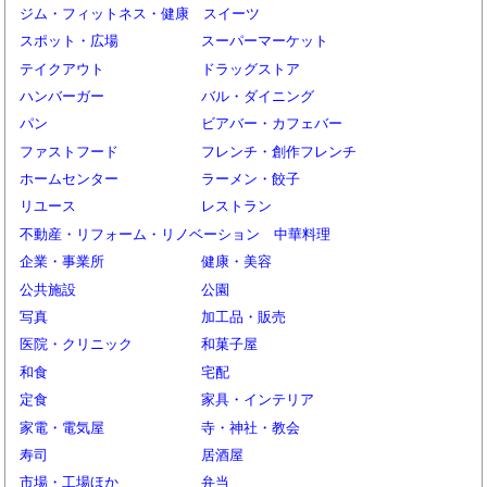
ジム・フィットネス・健康
スイーツ
スポット・広場
スーパーマーケット
テイクアウト
ドラッグストア
ハンバーガー
バル・ダイニング
パン
ビアバー・カフェバー
ファストフード
フレンチ・創作フレンチ
ホームセンター
ラーメン・餃子
リユース
レストラン
不動産・リフォーム・リノベーション
中華料理
企業・事業所
健康・美容
公共施設
公園
写真
加工品・販売
医院・クリニック
和菓子屋
和食
宅配
定食
家具・インテリア
家電・電気屋
寺・神社・教会
寿司
居酒屋
市場・工場ほか
弁当