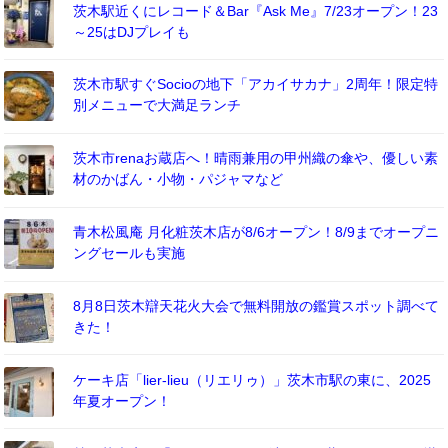
茨木駅近くにレコード＆Bar『Ask Me』7/23オープン！23
～25はDJプレイも
茨木市駅すぐSocioの地下「アカイサカナ」2周年！限定特
別メニューで大満足ランチ
茨木市renaお蔵店へ！晴雨兼用の甲州織の傘や、優しい素
材のかばん・小物・パジャマなど
青木松風庵 月化粧茨木店が8/6オープン！8/9までオープニ
ングセールも実施
8月8日茨木辯天花火大会で無料開放の鑑賞スポット調べて
きた！
ケーキ店「lier-lieu（リエリゥ）」茨木市駅の東に、2025
年夏オープン！