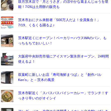
鼓月茨木店で「月とうさぎ」の涼やかな葛まんじゅうを堪
能！7/26は土用餅の販売も
茨木市おにクル来館者「500万人だよ！全員集合！」
7/19、くるくる踊るよ♪
茨木駅近くにオープン！ベーカリーハウスWAのパン、も
っちもちでおいしい！
大阪府中央卸売市場にアイスマン製氷所オープン、24時間
使えるよ！
双葉町に新しいお店『寿司海鮮まつば』と『創作バル
Ken’s』と－茨木の風景
茨木市駅近く「スパスパスパイシーカレー」でランチ！す
っきり辛いのがオイシイ