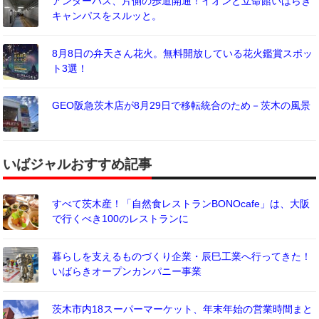
アンダーパス、片側の歩道開通！イオンと立命館いばらき
キャンパスをスルッと。
8月8日の弁天さん花火。無料開放している花火鑑賞スポッ
ト3選！
GEO阪急茨木店が8月29日で移転統合のため－茨木の風景
いばジャルおすすめ記事
すべて茨木産！「自然食レストランBONOcafe」は、大阪
で行くべき100のレストランに
暮らしを支えるものづくり企業・辰巳工業へ行ってきた！
いばらきオープンカンパニー事業
茨木市内18スーパーマーケット、年末年始の営業時間まと