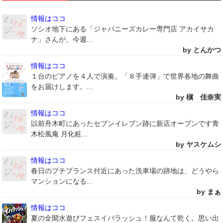
情報はココ
ソシオ地下にある「ジャパニーズカレー専門店 アカイサカ
ナ」さんが、今週...
by とんかつ
情報はココ
１台のピアノを４人で演奏。「８手連弾」で世界各地の舞曲
をお届けします。...
by 槇 佳奈実
情報はココ
以前舟木町にあったセブンイレブン跡に新店オープンです青
木松風庵 月化粧...
by ヤスケムシ
情報はココ
春日のプチプランス付近にあった洗車場の跡地は、どうやら
マンションになる...
by まぁ
情報はココ
夏の全開水遊びフェスイバラッシュ！服なんて乾く。思い出