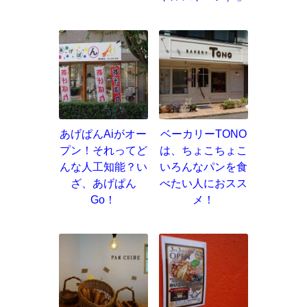
あげぱんAiがオー
ベーカリーTONO
プン！それってど
は、ちょこちょこ
んな人工知能？い
いろんなパンを食
ざ、あげぱん
べたい人におスス
Go！
メ！