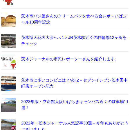
茨木市パン屋さんのクリームパンを食べる会レポ－いばジ
ャル10周年記念
茨木辯天花火大会へ＜1＞JR茨木駅近くの駐輪場12ヶ所を
チェック
茨木ジャーナルの市民レポーターさんを紹介します。
茨木市に多いコンビニは？Vol.2－セブンイレブン茨木田中
町店オープン記念
2023年版・立命館大阪いばらきキャンパス近くの駐車場11
選！
2022年・茨木ジャーナル人気記事30選－今年もありがとう
ございました