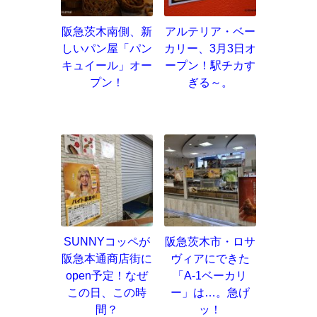
阪急茨木南側、新
アルテリア・ベー
しいパン屋「パン
カリー、3月3日オ
キュイール」オー
ープン！駅チカす
プン！
ぎる～。
SUNNYコッペが
阪急茨木市・ロサ
阪急本通商店街に
ヴィアにできた
open予定！なぜ
「A-1ベーカリ
この日、この時
ー」は…。急げ
間？
ッ！