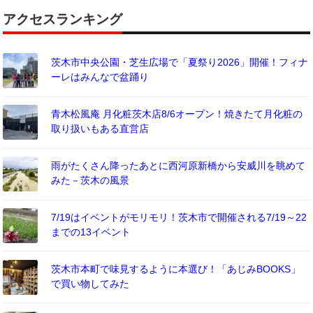
アクセスランキング
茨木市中央公園・芝生広場で「夏祭り2026」開催！フィナ
ーレはみんなで盆踊り
青木松風庵 月化粧茨木店8/6オープン！焼きたて月化粧の
取り扱いもある直営店
雨がたくさん降ったあとに西河原新橋から安威川を眺めて
みた－茨木の風景
7/19はイベントがモリモリ！茨木市で開催される7/19～22
までの13イベント
茨木市本町で味見するように本選び！「あじみBOOKS」
で買い物してみた