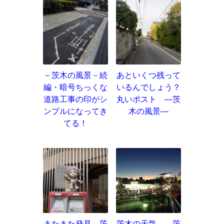
－茨木の風景－続
あといくつ残って
編・暗号ちっくな
いるんでしょう？
道路工事の印がシ
丸いポスト ―茨
ンプルになってき
木の風景―
てる！
またまた発見。茨
茨木の天気 －茨