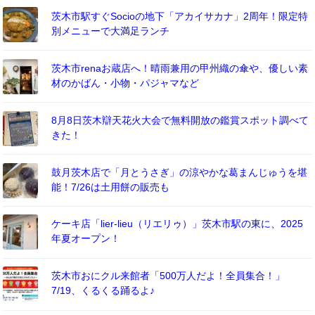
茨木市駅すぐSocioの地下「アカイサカナ」2周年！限定特
別メニューで大満足ランチ
茨木市renaお蔵店へ！晴雨兼用の甲州織の傘や、優しい素
材のかばん・小物・パジャマなど
8月8日茨木辯天花火大会で無料開放の鑑賞スポット調べて
きた！
鼓月茨木店で「月とうさぎ」の涼やかな葛まんじゅうを堪
能！7/26は土用餅の販売も
ケーキ店「lier-lieu（リエリゥ）」茨木市駅の東に、2025
年夏オープン！
茨木市おにクル来館者「500万人だよ！全員集合！」
7/19、くるくる踊るよ♪