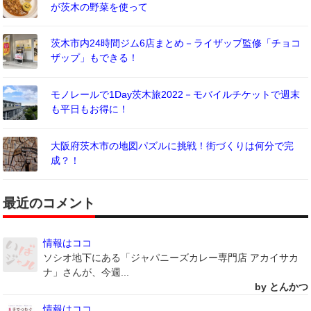
が茨木の野菜を使って
茨木市内24時間ジム6店まとめ－ライザップ監修「チョコ
ザップ」もできる！
モノレールで1Day茨木旅2022－モバイルチケットで週末
も平日もお得に！
大阪府茨木市の地図パズルに挑戦！街づくりは何分で完
成？！
最近のコメント
情報はココ
ソシオ地下にある「ジャパニーズカレー専門店 アカイサカ
ナ」さんが、今週...
by とんかつ
情報はココ