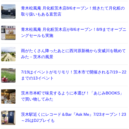
青木松風庵 月化粧茨木店8/6オープン！焼きたて月化粧の
取り扱いもある直営店
青木松風庵 月化粧茨木店が8/6オープン！8/9までオープニ
ングセールも実施
雨がたくさん降ったあとに西河原新橋から安威川を眺めて
みた－茨木の風景
7/19はイベントがモリモリ！茨木市で開催される7/19～22
までの13イベント
茨木市本町で味見するように本選び！「あじみBOOKS」
で買い物してみた
茨木駅近くにレコード＆Bar『Ask Me』7/23オープン！23
～25はDJプレイも