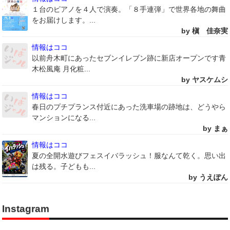
１台のピアノを４人で演奏。「８手連弾」で世界各地の舞曲
をお届けします。...
by 槇 佳奈実
情報はココ
以前舟木町にあったセブンイレブン跡に新店オープンです青
木松風庵 月化粧...
by ヤスケムシ
情報はココ
春日のプチプランス付近にあった洗車場の跡地は、どうやら
マンションになる...
by まぁ
情報はココ
夏の全開水遊びフェスイバラッシュ！服なんて乾く。思い出
は残る。子どもも...
by うえぽん
Instagram