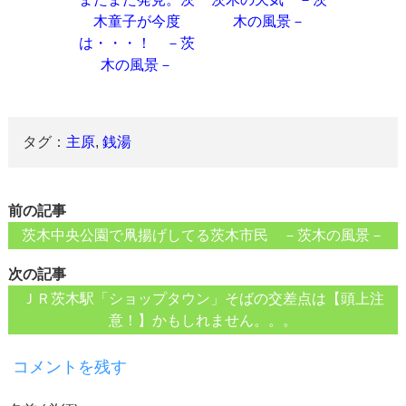
木童子が今度
木の風景－
は・・・！ －茨
木の風景－
タグ：
主原
,
銭湯
前の記事
茨木中央公園で凧揚げしてる茨木市民 －茨木の風景－
次の記事
ＪＲ茨木駅「ショップタウン」そばの交差点は【頭上注
意！】かもしれません。。。
コメントを残す