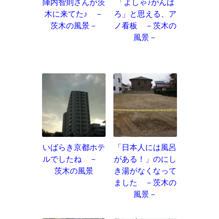
陣内智則さんが茨
「よしゃ♪がんば
木に来てた♪ －
ろ」と思える、ア
茨木の風景－
ノ看板 －茨木の
風景－
いばらき京都ホテ
「日本人には風呂
ルでしたね －
がある！」のにし
茨木の風景
き湯がなくなって
ました －茨木の
風景－