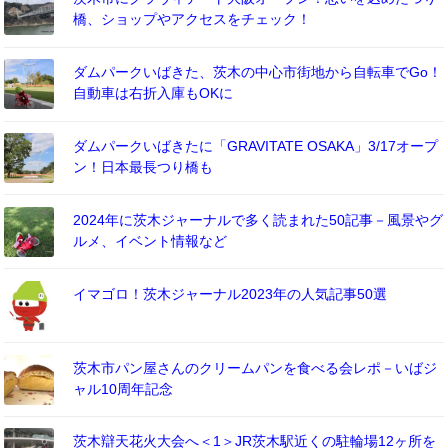
橋、ショップやアクセスをチェック！
ダムパークいばきた、茨木の中心市街地から自転車でGo！
自動車は右折入庫もOKに
ダムパークいばきたに「GRAVITATE OSAKA」3/17オープ
ン！日本最長つり橋も
2024年に茨木ジャーナルで多く読まれた50記事－風景やグ
ルメ、イベント情報など
イマゴロ！茨木ジャーナル2023年の人気記事50選
茨木市パン屋さんのクリームパンを食べる会レポ－いばジ
ャル10周年記念
茨木辯天花火大会へ＜1＞JR茨木駅近くの駐輪場12ヶ所を