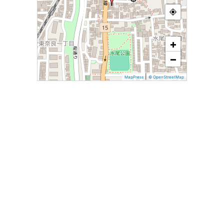
+
−
|
MapPress
© OpenStreetMap