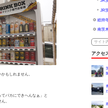
JR
JR
総持
南茨
アクセ
いかもしれません。
ってバカにできへんなぁ」と
せん。