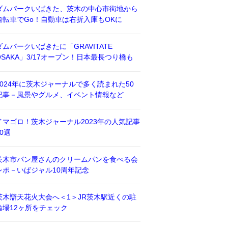
ダムパークいばきた、茨木の中心市街地から
自転車でGo！自動車は右折入庫もOKに
ダムパークいばきたに「GRAVITATE
OSAKA」3/17オープン！日本最長つり橋も
2024年に茨木ジャーナルで多く読まれた50
記事－風景やグルメ、イベント情報など
イマゴロ！茨木ジャーナル2023年の人気記事
50選
茨木市パン屋さんのクリームパンを食べる会
レポ－いばジャル10周年記念
茨木辯天花火大会へ＜1＞JR茨木駅近くの駐
輪場12ヶ所をチェック