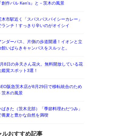
『創作バル Ken’s』と－茨木の風景
茨木市駅近く「スパスパスパイシーカレー」
でランチ！すっきり辛いのがオイシイ
アンダーパス、片側の歩道開通！イオンと立
命館いばらきキャンパスをスルッと。
8月8日の弁天さん花火。無料開放している花
火鑑賞スポット3選！
GEO阪急茨木店が8月29日で移転統合のため
－茨木の風景
いばきた（茨木北部）「季節料理わだつみ」
で蕎麦と豊かな自然を満喫
ャルおすすめ記事