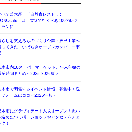
すべて茨木産！「自然食レストラン
BONOcafe」は、大阪で行くべき100のレス
トランに
暮らしを支えるものづくり企業・辰巳工業へ
行ってきた！いばらきオープンカンパニー事
業
茨木市内18スーパーマーケット、年末年始の
営業時間まとめ＜2025-2026版＞
茨木市で開催するイベント情報、募集中！送
信フォームはココ＜2026年も＞
茨木市にグラヴィテート大阪オープン！思い
を込めたつり橋、ショップやアクセスをチェ
ック！