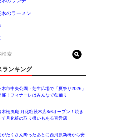
茨木のランチ
茨木のラーメン
寺
木
スランキング
茨木市中央公園・芝生広場で「夏祭り2026」
開催！フィナーレはみんなで盆踊り
青木松風庵 月化粧茨木店8/6オープン！焼き
たて月化粧の取り扱いもある直営店
雨がたくさん降ったあとに西河原新橋から安