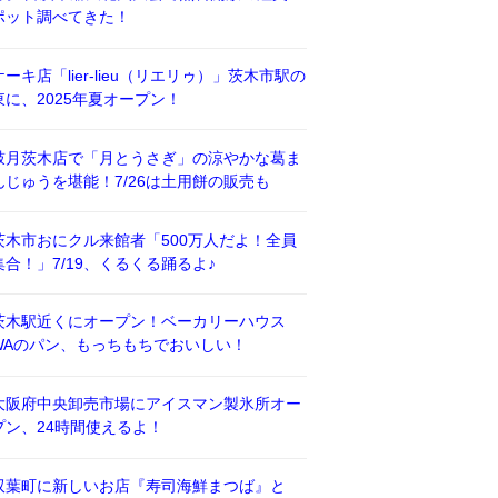
ポット調べてきた！
ケーキ店「lier-lieu（リエリゥ）」茨木市駅の
東に、2025年夏オープン！
鼓月茨木店で「月とうさぎ」の涼やかな葛ま
んじゅうを堪能！7/26は土用餅の販売も
茨木市おにクル来館者「500万人だよ！全員
集合！」7/19、くるくる踊るよ♪
茨木駅近くにオープン！ベーカリーハウス
WAのパン、もっちもちでおいしい！
大阪府中央卸売市場にアイスマン製氷所オー
プン、24時間使えるよ！
双葉町に新しいお店『寿司海鮮まつば』と