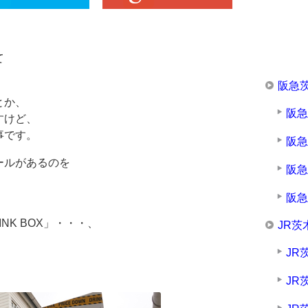
て
。
阪急
とか、
阪
すけど、
事です。
阪
ールがあるのを
阪
阪
NK BOX」・・・、
JR茨
JR
JR