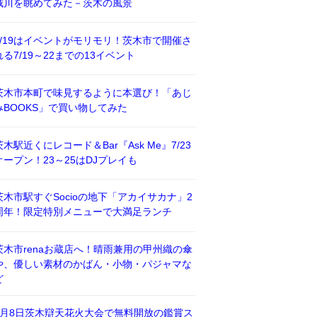
威川を眺めてみた－茨木の風景
7/19はイベントがモリモリ！茨木市で開催さ
れる7/19～22までの13イベント
茨木市本町で味見するように本選び！「あじ
みBOOKS」で買い物してみた
茨木駅近くにレコード＆Bar『Ask Me』7/23
オープン！23～25はDJプレイも
茨木市駅すぐSocioの地下「アカイサカナ」2
周年！限定特別メニューで大満足ランチ
茨木市renaお蔵店へ！晴雨兼用の甲州織の傘
や、優しい素材のかばん・小物・パジャマな
ど
8月8日茨木辯天花火大会で無料開放の鑑賞ス