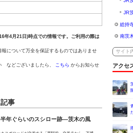
JR
JR
総持
南茨
16年4月21日)時点での情報です。ご利用の際は
情報について万全を保証するものではありませ
い などございましたら、
こちら
からお知らせ
アクセ
。
連記事
ら半年ぐらいのスシロー跡―茨木の風