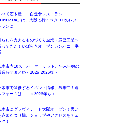
すべて茨木産！「自然食レストラン
BONOcafe」は、大阪で行くべき100のレス
トランに
暮らしを支えるものづくり企業・辰巳工業へ
行ってきた！いばらきオープンカンパニー事
業
茨木市内18スーパーマーケット、年末年始の
営業時間まとめ＜2025-2026版＞
茨木市で開催するイベント情報、募集中！送
信フォームはココ＜2026年も＞
茨木市にグラヴィテート大阪オープン！思い
を込めたつり橋、ショップやアクセスをチェ
ック！