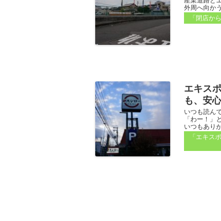
産業道路と
外周へ向かう
「閉店か
エキス
も、安心
いつも読ん
「わー！」
いつもありが
「エキス