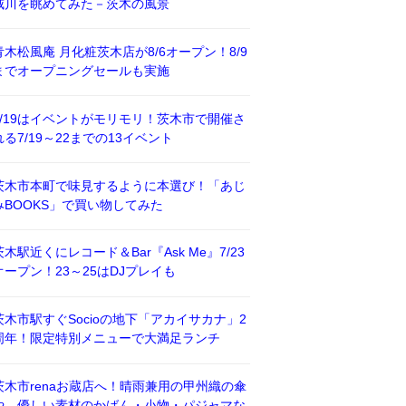
威川を眺めてみた－茨木の風景
青木松風庵 月化粧茨木店が8/6オープン！8/9
までオープニングセールも実施
7/19はイベントがモリモリ！茨木市で開催さ
れる7/19～22までの13イベント
茨木市本町で味見するように本選び！「あじ
みBOOKS」で買い物してみた
茨木駅近くにレコード＆Bar『Ask Me』7/23
オープン！23～25はDJプレイも
茨木市駅すぐSocioの地下「アカイサカナ」2
周年！限定特別メニューで大満足ランチ
茨木市renaお蔵店へ！晴雨兼用の甲州織の傘
や、優しい素材のかばん・小物・パジャマな