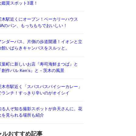
火鑑賞スポット3選！
茨木駅近くにオープン！ベーカリーハウス
WAのパン、もっちもちでおいしい！
アンダーパス、片側の歩道開通！イオンと立
命館いばらきキャンパスをスルッと。
双葉町に新しいお店『寿司海鮮まつば』と
『創作バル Ken’s』と－茨木の風景
茨木市駅近く「スパスパスパイシーカレー」
でランチ！すっきり辛いのがオイシイ
知る人ぞ知る撮影スポットが弁天さんに。花
火を見られる場所も紹介
ャルおすすめ記事