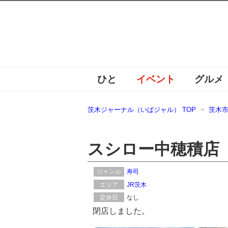
ひと
イベント
グルメ
茨木ジャーナル（いばジャル） TOP
茨木
スシロー中穂積店
ジャンル
寿司
エリア
JR茨木
定休日
なし
閉店しました。