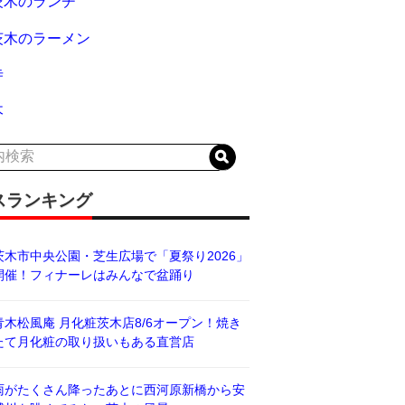
茨木のランチ
茨木のラーメン
寺
木
スランキング
茨木市中央公園・芝生広場で「夏祭り2026」
開催！フィナーレはみんなで盆踊り
青木松風庵 月化粧茨木店8/6オープン！焼き
たて月化粧の取り扱いもある直営店
雨がたくさん降ったあとに西河原新橋から安