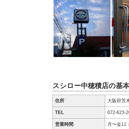
スシロー中穂積店の基
住所
大阪府茨木
TEL
072-623-2
営業時間
月〜金11：