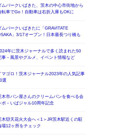
ダムパークいばきた、茨木の中心市街地から
自転車でGo！自動車は右折入庫もOKに
ダムパークいばきたに「GRAVITATE
OSAKA」3/17オープン！日本最長つり橋も
2024年に茨木ジャーナルで多く読まれた50
記事－風景やグルメ、イベント情報など
イマゴロ！茨木ジャーナル2023年の人気記事
50選
茨木市パン屋さんのクリームパンを食べる会
レポ－いばジャル10周年記念
茨木辯天花火大会へ＜1＞JR茨木駅近くの駐
輪場12ヶ所をチェック