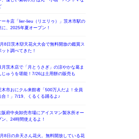
ど
ケーキ店「lier-lieu（リエリゥ）」茨木市駅の
東に、2025年夏オープン！
8月8日茨木辯天花火大会で無料開放の鑑賞ス
ポット調べてきた！
鼓月茨木店で「月とうさぎ」の涼やかな葛ま
んじゅうを堪能！7/26は土用餅の販売も
茨木市おにクル来館者「500万人だよ！全員
集合！」7/19、くるくる踊るよ♪
大阪府中央卸売市場にアイスマン製氷所オー
プン、24時間使えるよ！
8月8日の弁天さん花火。無料開放している花