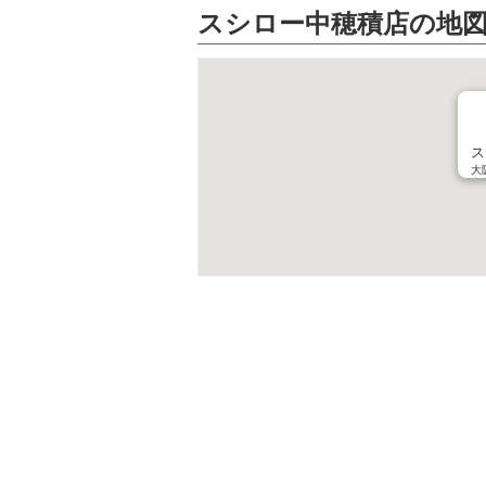
スシロー中穂積店の地
ス
大