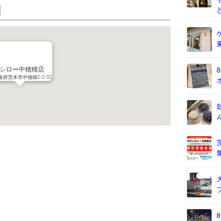
図
シロー中穂積店
阪府茨木市中穂積2-2-32