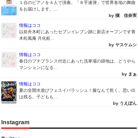
１台のピアノを４人で演奏。「８手連弾」で世界各地の舞曲
をお届けします。...
by 槇 佳奈実
情報はココ
以前舟木町にあったセブンイレブン跡に新店オープンです青
木松風庵 月化粧...
by ヤスケムシ
情報はココ
春日のプチプランス付近にあった洗車場の跡地は、どうやら
マンションになる...
by まぁ
情報はココ
夏の全開水遊びフェスイバラッシュ！服なんて乾く。思い出
は残る。子どもも...
by うえぽん
Instagram