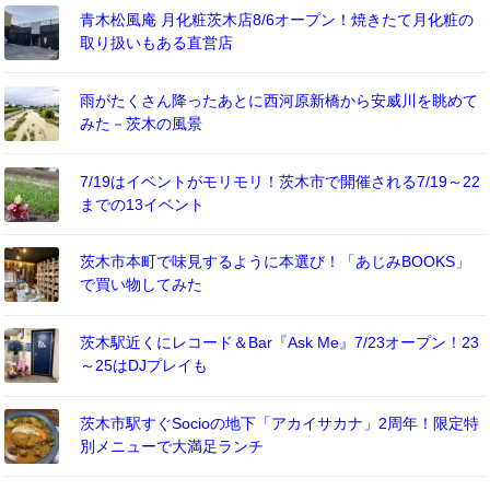
青木松風庵 月化粧茨木店8/6オープン！焼きたて月化粧の
取り扱いもある直営店
雨がたくさん降ったあとに西河原新橋から安威川を眺めて
みた－茨木の風景
7/19はイベントがモリモリ！茨木市で開催される7/19～22
までの13イベント
茨木市本町で味見するように本選び！「あじみBOOKS」
で買い物してみた
茨木駅近くにレコード＆Bar『Ask Me』7/23オープン！23
～25はDJプレイも
茨木市駅すぐSocioの地下「アカイサカナ」2周年！限定特
別メニューで大満足ランチ