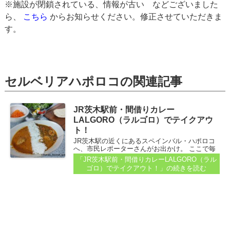
※施設が閉鎖されている、情報が古い などございました
ら、
こちら
からお知らせください。修正させていただきま
す。
セルベリアハポロコの関連記事
JR茨木駅前・間借りカレー
LALGORO（ラルゴロ）でテイクアウ
ト！
JR茨木駅の近くにあるスペインバル・ハポロコ
へ、市民レポーターさんがお出かけ。 ここで毎
週金曜日に「間借りのカレー屋さん」がオープ
「JR茨木駅前・間借りカレーLALGORO（ラル
ンしていると、LALGORO（ラルゴロ）さんのカ
ゴロ）でテイクアウト！」
の続きを読む
レーをレポートしてくれています...