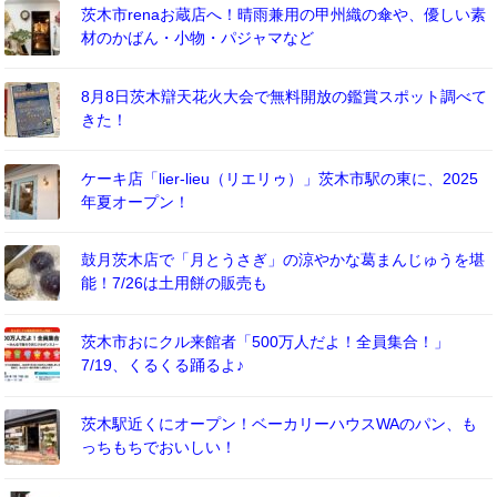
茨木市renaお蔵店へ！晴雨兼用の甲州織の傘や、優しい素
材のかばん・小物・パジャマなど
8月8日茨木辯天花火大会で無料開放の鑑賞スポット調べて
きた！
ケーキ店「lier-lieu（リエリゥ）」茨木市駅の東に、2025
年夏オープン！
鼓月茨木店で「月とうさぎ」の涼やかな葛まんじゅうを堪
能！7/26は土用餅の販売も
茨木市おにクル来館者「500万人だよ！全員集合！」
7/19、くるくる踊るよ♪
茨木駅近くにオープン！ベーカリーハウスWAのパン、も
っちもちでおいしい！