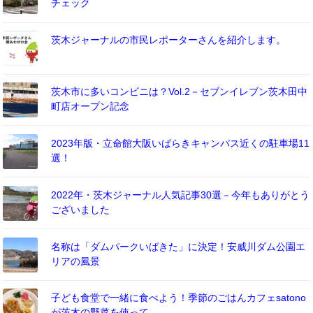
チェック
茨木ジャーナルの市民レポーターさんを紹介します。
茨木市に多いコンビニは？Vol.2－セブンイレブン茨木田中
町店オープン記念
2023年版・立命館大阪いばらきキャンパス近くの駐車場11
選！
2022年・茨木ジャーナル人気記事30選－今年もありがとう
ございました
名称は「ダムパークいばきた」に決定！安威川ダム公園エ
リアの風景
子ども食堂で一緒に食べよう！季節のごはんカフェsatono
が茨木の野菜を使って