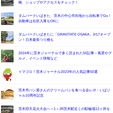
橋、ショップやアクセスをチェック！
ダムパークいばきた、茨木の中心市街地から自転車でGo！
自動車は右折入庫もOKに
ダムパークいばきたに「GRAVITATE OSAKA」3/17オープ
ン！日本最長つり橋も
2024年に茨木ジャーナルで多く読まれた50記事－風景やグ
ルメ、イベント情報など
イマゴロ！茨木ジャーナル2023年の人気記事50選
茨木市パン屋さんのクリームパンを食べる会レポ－いばジ
ャル10周年記念
茨木辯天花火大会へ＜1＞JR茨木駅近くの駐輪場12ヶ所を