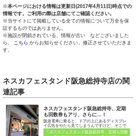
※
本ページにおける情報は更新日(2017年4月11日)時点での
情報です。ご利用の際は店舗にてご確認ください。
※当サイトにて掲載している全ての情報について万全を保
証するものではありません。
※施設が閉鎖されている、情報が古い などございました
ら、
こちら
からお知らせください。修正させていただきま
す。
ネスカフェスタンド阪急総持寺店の関
連記事
ネスカフェスタンド阪急総持寺、定期
も回数券もアリ、さらに…！
阪急電車に乗ると、ドアの上にあるディスプレ
イ広告をやたら見てしまうんですけど、そこで
「ネスカフェスタンド」が阪急総持寺にできた
「ネスカフェスタンド阪急総持寺、定期も回数
と出てるんですよね。 なかなか総持寺駅へ電車