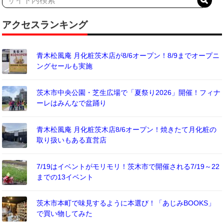
アクセスランキング
青木松風庵 月化粧茨木店が8/6オープン！8/9までオープニ
ングセールも実施
茨木市中央公園・芝生広場で「夏祭り2026」開催！フィナ
ーレはみんなで盆踊り
青木松風庵 月化粧茨木店8/6オープン！焼きたて月化粧の
取り扱いもある直営店
7/19はイベントがモリモリ！茨木市で開催される7/19～22
までの13イベント
茨木市本町で味見するように本選び！「あじみBOOKS」
で買い物してみた