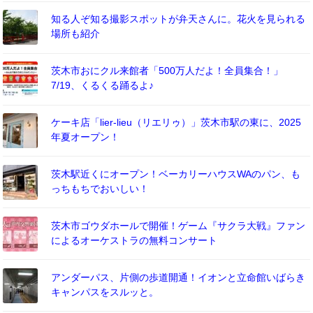
知る人ぞ知る撮影スポットが弁天さんに。花火を見られる
場所も紹介
茨木市おにクル来館者「500万人だよ！全員集合！」
7/19、くるくる踊るよ♪
ケーキ店「lier-lieu（リエリゥ）」茨木市駅の東に、2025
年夏オープン！
茨木駅近くにオープン！ベーカリーハウスWAのパン、も
っちもちでおいしい！
茨木市ゴウダホールで開催！ゲーム『サクラ大戦』ファン
によるオーケストラの無料コンサート
アンダーパス、片側の歩道開通！イオンと立命館いばらき
キャンパスをスルッと。