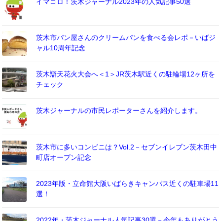
イマゴロ！茨木ジャーナル2023年の人気記事50選
茨木市パン屋さんのクリームパンを食べる会レポ－いばジ
ャル10周年記念
茨木辯天花火大会へ＜1＞JR茨木駅近くの駐輪場12ヶ所を
チェック
茨木ジャーナルの市民レポーターさんを紹介します。
茨木市に多いコンビニは？Vol.2－セブンイレブン茨木田中
町店オープン記念
2023年版・立命館大阪いばらきキャンパス近くの駐車場11
選！
2022年・茨木ジャーナル人気記事30選－今年もありがとう