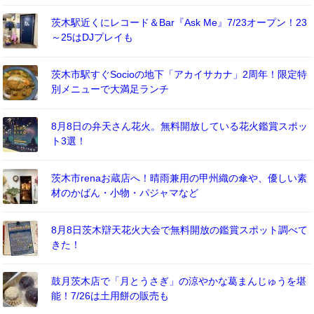
茨木駅近くにレコード＆Bar『Ask Me』7/23オープン！23
～25はDJプレイも
茨木市駅すぐSocioの地下「アカイサカナ」2周年！限定特
別メニューで大満足ランチ
8月8日の弁天さん花火。無料開放している花火鑑賞スポッ
ト3選！
茨木市renaお蔵店へ！晴雨兼用の甲州織の傘や、優しい素
材のかばん・小物・パジャマなど
8月8日茨木辯天花火大会で無料開放の鑑賞スポット調べて
きた！
鼓月茨木店で「月とうさぎ」の涼やかな葛まんじゅうを堪
能！7/26は土用餅の販売も