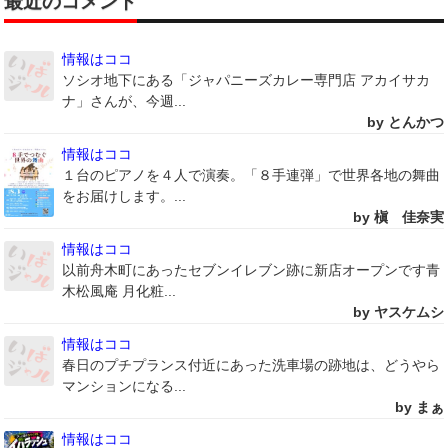
最近のコメント
情報はココ
ソシオ地下にある「ジャパニーズカレー専門店 アカイサカ
ナ」さんが、今週...
by とんかつ
情報はココ
１台のピアノを４人で演奏。「８手連弾」で世界各地の舞曲
をお届けします。...
by 槇 佳奈実
情報はココ
以前舟木町にあったセブンイレブン跡に新店オープンです青
木松風庵 月化粧...
by ヤスケムシ
情報はココ
春日のプチプランス付近にあった洗車場の跡地は、どうやら
マンションになる...
by まぁ
情報はココ