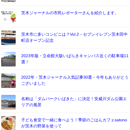
茨木ジャーナルの市民レポーターさんを紹介します。
茨木市に多いコンビニは？Vol.2－セブンイレブン茨木田中
町店オープン記念
2023年版・立命館大阪いばらきキャンパス近くの駐車場11
選！
2022年・茨木ジャーナル人気記事30選－今年もありがとう
ございました
名称は「ダムパークいばきた」に決定！安威川ダム公園エ
リアの風景
子ども食堂で一緒に食べよう！季節のごはんカフェsatono
が茨木の野菜を使って