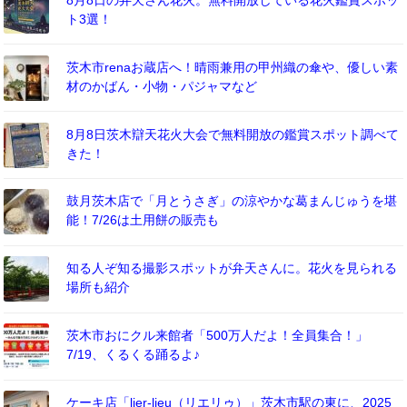
ト3選！
茨木市renaお蔵店へ！晴雨兼用の甲州織の傘や、優しい素
材のかばん・小物・パジャマなど
8月8日茨木辯天花火大会で無料開放の鑑賞スポット調べて
きた！
鼓月茨木店で「月とうさぎ」の涼やかな葛まんじゅうを堪
能！7/26は土用餅の販売も
知る人ぞ知る撮影スポットが弁天さんに。花火を見られる
場所も紹介
茨木市おにクル来館者「500万人だよ！全員集合！」
7/19、くるくる踊るよ♪
ケーキ店「lier-lieu（リエリゥ）」茨木市駅の東に、2025