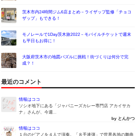
茨木市内24時間ジム6店まとめ－ライザップ監修「チョコ
ザップ」もできる！
モノレールで1Day茨木旅2022－モバイルチケットで週末
も平日もお得に！
大阪府茨木市の地図パズルに挑戦！街づくりは何分で完
成？！
最近のコメント
情報はココ
ソシオ地下にある「ジャパニーズカレー専門店 アカイサカ
ナ」さんが、今週...
by とんかつ
情報はココ
１台のピアノを４人で演奏。「８手連弾」で世界各地の舞曲