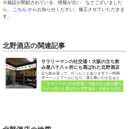
※施設が閉鎖されている、情報が古い などございました
ら、
こちら
からお知らせください。修正させていただきま
す。
北野酒店の関連記事
サラリーマンの社交場！大阪の立ち飲
み屋八十八ヶ所にも選ばれた北野酒店
立ち飲み屋って、行ったことあります？一時期
ダーーッとブームになり、落ち着いたかなぁと
思っていましたが、いやいやまだまだ！利用し
「サラリーマンの社交場！大阪の立ち飲み屋八
たことのない人たちには「ブーム」だったかも
十八ヶ所にも選ばれた北野酒店」
の続きを読む
しれませんが、立ち飲み屋はやっぱり日本の文
化なんでしょうかね～...