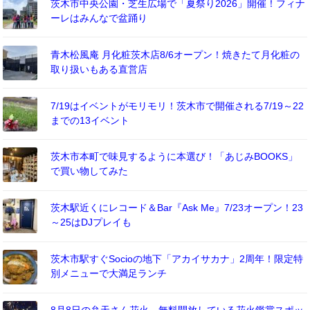
茨木市中央公園・芝生広場で「夏祭り2026」開催！フィナ
ーレはみんなで盆踊り
青木松風庵 月化粧茨木店8/6オープン！焼きたて月化粧の
取り扱いもある直営店
7/19はイベントがモリモリ！茨木市で開催される7/19～22
までの13イベント
茨木市本町で味見するように本選び！「あじみBOOKS」
で買い物してみた
茨木駅近くにレコード＆Bar『Ask Me』7/23オープン！23
～25はDJプレイも
茨木市駅すぐSocioの地下「アカイサカナ」2周年！限定特
別メニューで大満足ランチ
8月8日の弁天さん花火。無料開放している花火鑑賞スポッ