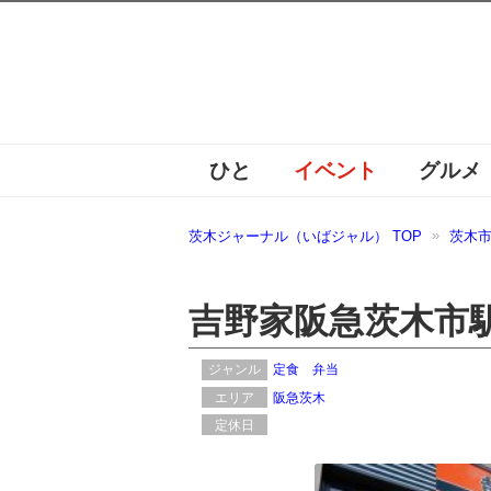
ひと
イベント
グルメ
茨木ジャーナル（いばジャル） TOP
茨木
吉野家阪急茨木市
ジャンル
定食
弁当
エリア
阪急茨木
定休日