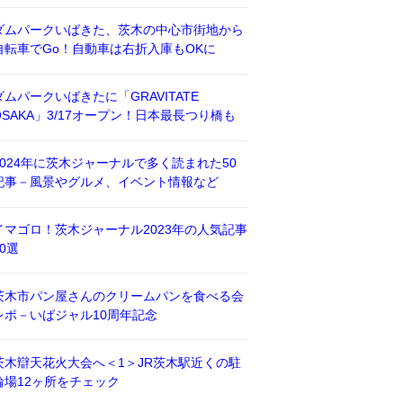
ダムパークいばきた、茨木の中心市街地から
自転車でGo！自動車は右折入庫もOKに
ダムパークいばきたに「GRAVITATE
OSAKA」3/17オープン！日本最長つり橋も
2024年に茨木ジャーナルで多く読まれた50
記事－風景やグルメ、イベント情報など
イマゴロ！茨木ジャーナル2023年の人気記事
50選
茨木市パン屋さんのクリームパンを食べる会
レポ－いばジャル10周年記念
茨木辯天花火大会へ＜1＞JR茨木駅近くの駐
輪場12ヶ所をチェック