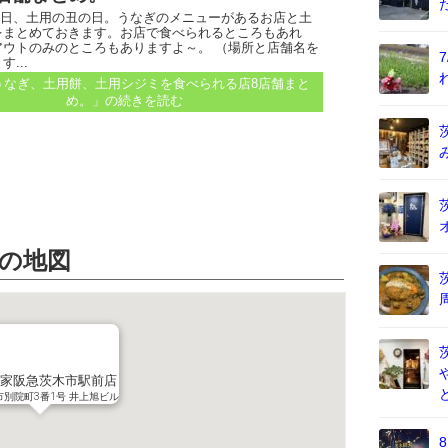
月25日、土用の丑の日。うなぎのメニューがあるお店と土
をまとめておきます。お店で食べられるところもあれ
アウトのみのところもありますよ～。 （場所と店舗名を
...
うなぎ、土用餅、土用シジミを食べられる店8店舗まと
め。」
の続きを読む
の地図
家阪急茨木市駅前店
市別院町3番1号 井上旭ビル