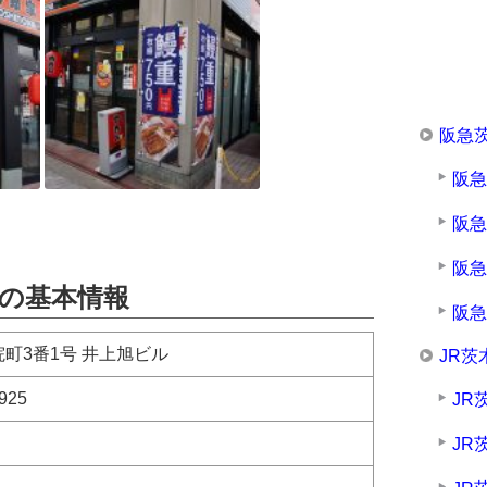
阪急
阪
阪
阪
の基本情報
阪
町3番1号 井上旭ビル
JR茨
925
JR
JR