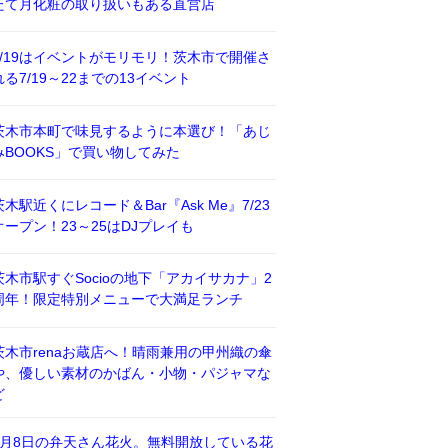
たて月化粧の取り扱いもある直営店
7/19はイベントがモリモリ！茨木市で開催さ
れる7/19～22までの13イベント
茨木市本町で味見するように本選び！「あじ
みBOOKS」で買い物してみた
茨木駅近くにレコード＆Bar『Ask Me』7/23
オープン！23～25はDJプレイも
茨木市駅すぐSocioの地下「アカイサカナ」2
周年！限定特別メニューで大満足ランチ
茨木市renaお蔵店へ！晴雨兼用の甲州織の傘
や、優しい素材のかばん・小物・パジャマな
ど
8月8日の弁天さん花火。無料開放している花