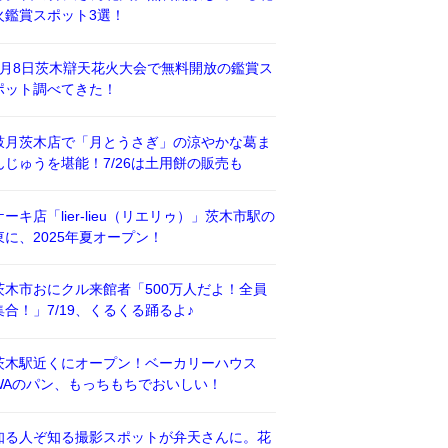
火鑑賞スポット3選！
8月8日茨木辯天花火大会で無料開放の鑑賞ス
ポット調べてきた！
鼓月茨木店で「月とうさぎ」の涼やかな葛ま
んじゅうを堪能！7/26は土用餅の販売も
ケーキ店「lier-lieu（リエリゥ）」茨木市駅の
東に、2025年夏オープン！
茨木市おにクル来館者「500万人だよ！全員
集合！」7/19、くるくる踊るよ♪
茨木駅近くにオープン！ベーカリーハウス
WAのパン、もっちもちでおいしい！
知る人ぞ知る撮影スポットが弁天さんに。花