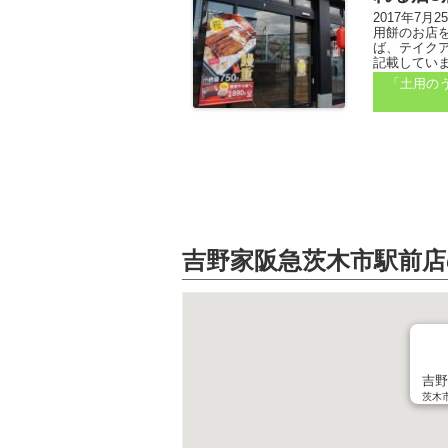
2017年7
用餅のお店
ば、テイク
記載しています
「土用の
吉野家阪急茨木市駅前店
吉野
茨木