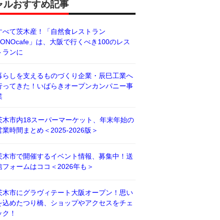
ャルおすすめ記事
すべて茨木産！「自然食レストラン
BONOcafe」は、大阪で行くべき100のレス
トランに
暮らしを支えるものづくり企業・辰巳工業へ
行ってきた！いばらきオープンカンパニー事
業
茨木市内18スーパーマーケット、年末年始の
営業時間まとめ＜2025-2026版＞
茨木市で開催するイベント情報、募集中！送
信フォームはココ＜2026年も＞
茨木市にグラヴィテート大阪オープン！思い
を込めたつり橋、ショップやアクセスをチェ
ック！