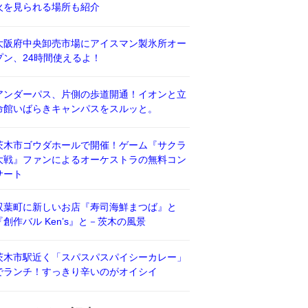
火を見られる場所も紹介
大阪府中央卸売市場にアイスマン製氷所オー
プン、24時間使えるよ！
アンダーパス、片側の歩道開通！イオンと立
命館いばらきキャンパスをスルッと。
茨木市ゴウダホールで開催！ゲーム『サクラ
大戦』ファンによるオーケストラの無料コン
サート
双葉町に新しいお店『寿司海鮮まつば』と
『創作バル Ken’s』と－茨木の風景
茨木市駅近く「スパスパスパイシーカレー」
でランチ！すっきり辛いのがオイシイ