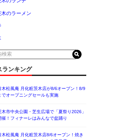
茨木のランチ
茨木のラーメン
寺
木
スランキング
青木松風庵 月化粧茨木店が8/6オープン！8/9
までオープニングセールも実施
茨木市中央公園・芝生広場で「夏祭り2026」
開催！フィナーレはみんなで盆踊り
青木松風庵 月化粧茨木店8/6オープン！焼き