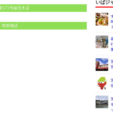
いばジ
家171号線茨木店
喫茶物語