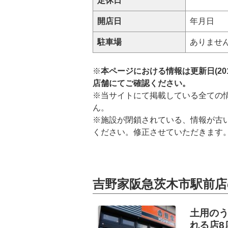
定休日
開店日
年月日
駐車場
ありませ
※
本ページにおける情報は更新日(20
店舗にてご確認ください。
※当サイトにて掲載している全ての
ん。
※施設が閉鎖されている、情報が古
ください。修正させていただきます
吉野家阪急茨木市駅前店
土用の
れる店8