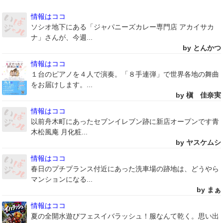
情報はココ
ソシオ地下にある「ジャパニーズカレー専門店 アカイサカ
ナ」さんが、今週...
by とんかつ
情報はココ
１台のピアノを４人で演奏。「８手連弾」で世界各地の舞曲
をお届けします。...
by 槇 佳奈実
情報はココ
以前舟木町にあったセブンイレブン跡に新店オープンです青
木松風庵 月化粧...
by ヤスケムシ
情報はココ
春日のプチプランス付近にあった洗車場の跡地は、どうやら
マンションになる...
by まぁ
情報はココ
夏の全開水遊びフェスイバラッシュ！服なんて乾く。思い出