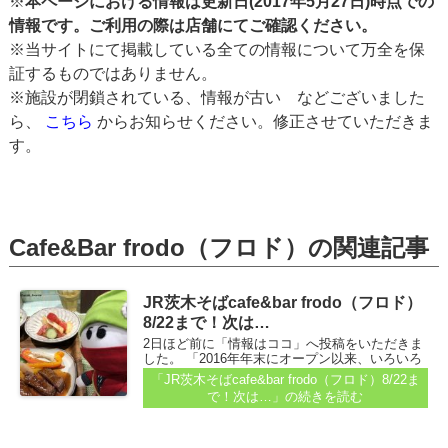
※
本ページにおける情報は更新日(2017年5月27日)時点での
情報です。ご利用の際は店舗にてご確認ください。
※当サイトにて掲載している全ての情報について万全を保
証するものではありません。
※施設が閉鎖されている、情報が古い などございました
ら、
こちら
からお知らせください。修正させていただきま
す。
Cafe&Bar frodo（フロド）の関連記事
JR茨木そばcafe&bar frodo（フロド）
8/22まで！次は…
2日ほど前に「情報はココ」へ投稿をいただきま
した。 「2016年年末にオープン以来、いろいろ
お世話になりましたCafe&Bar Frodoも建物建替
「JR茨木そばcafe&bar frodo（フロド）8/22ま
による立退で8/22(土)に閉店することになりまし
で！次は…」
の続きを読む
た...