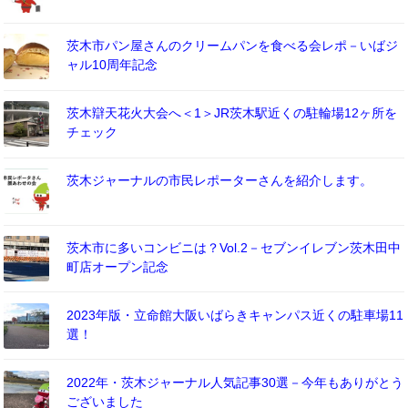
茨木市パン屋さんのクリームパンを食べる会レポ－いばジ
ャル10周年記念
茨木辯天花火大会へ＜1＞JR茨木駅近くの駐輪場12ヶ所を
チェック
茨木ジャーナルの市民レポーターさんを紹介します。
茨木市に多いコンビニは？Vol.2－セブンイレブン茨木田中
町店オープン記念
2023年版・立命館大阪いばらきキャンパス近くの駐車場11
選！
2022年・茨木ジャーナル人気記事30選－今年もありがとう
ございました