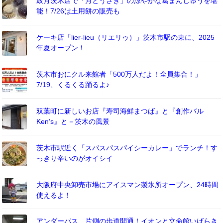
鼓月茨木店で「月とうさぎ」の涼やかな葛まんじゅうを堪
能！7/26は土用餅の販売も
ケーキ店「lier-lieu（リエリゥ）」茨木市駅の東に、2025
年夏オープン！
茨木市おにクル来館者「500万人だよ！全員集合！」
7/19、くるくる踊るよ♪
双葉町に新しいお店『寿司海鮮まつば』と『創作バル
Ken’s』と－茨木の風景
茨木市駅近く「スパスパスパイシーカレー」でランチ！す
っきり辛いのがオイシイ
大阪府中央卸売市場にアイスマン製氷所オープン、24時間
使えるよ！
アンダーパス、片側の歩道開通！イオンと立命館いばらき