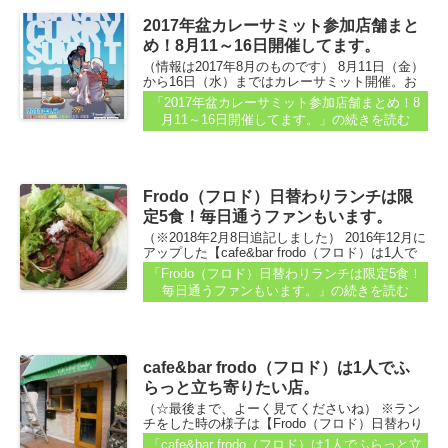
2017年盆カレーサミット参加店舗まと
め！8月11～16日開催してます。
（情報は2017年8月のものです） 8月11日（金）
から16日（水）まではカレーサミット開催。お
盆ややっぱり盆カレー！ってことで、参加表明
「2017年盆カレーサミット参加店舗まとめ！8
店をまとめます...
月11～16日開催してます。」
の続きを読む
Frodo（フロド）日替わりランチは限
定5食！毎日通うファンもいます。
（※2018年2月8日追記しました） 2016年12月に
アップした【cafe&bar frodo（フロド）は1人で
ふらっと立ち寄りたい店。】の記事に書いた
「Frodo（フロド）日替わりランチは限定5食！
cafe&bar frodo。 先日、ランチタイムに行くこと
毎日通うファンもいます。」
の続きを読む
ができました...
cafe&bar frodo（フロド）は1人でふ
らっと立ち寄りたい店。
（☆最後まで、よーく見てくださいね） ※ラン
チをした時の様子は【Frodo（フロド）日替わり
ランチは限定5食！毎日通うファンもいます。】
「cafe&bar frodo（フロド）は1人でふらっと立