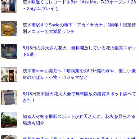
茨木駅近くにレコード＆Bar『Ask Me』7/23オープン！23
～25はDJプレイも
茨木市駅すぐSocioの地下「アカイサカナ」2周年！限定特
別メニューで大満足ランチ
8月8日の弁天さん花火。無料開放している花火鑑賞スポッ
ト3選！
茨木市renaお蔵店へ！晴雨兼用の甲州織の傘や、優しい素
材のかばん・小物・パジャマなど
8月8日茨木辯天花火大会で無料開放の鑑賞スポット調べて
きた！
知る人ぞ知る撮影スポットが弁天さんに。花火を見られる
場所も紹介