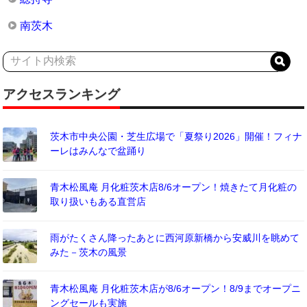
南茨木
アクセスランキング
茨木市中央公園・芝生広場で「夏祭り2026」開催！フィナ
ーレはみんなで盆踊り
青木松風庵 月化粧茨木店8/6オープン！焼きたて月化粧の
取り扱いもある直営店
雨がたくさん降ったあとに西河原新橋から安威川を眺めて
みた－茨木の風景
青木松風庵 月化粧茨木店が8/6オープン！8/9までオープニ
ングセールも実施