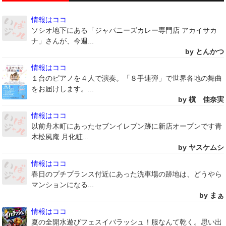
情報はココ
ソシオ地下にある「ジャパニーズカレー専門店 アカイサカ
ナ」さんが、今週...
by とんかつ
情報はココ
１台のピアノを４人で演奏。「８手連弾」で世界各地の舞曲
をお届けします。...
by 槇 佳奈実
情報はココ
以前舟木町にあったセブンイレブン跡に新店オープンです青
木松風庵 月化粧...
by ヤスケムシ
情報はココ
春日のプチプランス付近にあった洗車場の跡地は、どうやら
マンションになる...
by まぁ
情報はココ
夏の全開水遊びフェスイバラッシュ！服なんて乾く。思い出