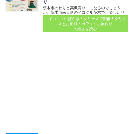
り
茨木市のわりと高槻寄り…になるのでしょう
か。茨木市南目垣のイコクル茨木で、楽しいワ
ークショップが開催されます。 クリスマスとお
「イコクルいばらきのタリーズで開催！クリス
正月。 季節の行事を楽しめそうなプログラムで
マスとお正月のカワイイ小物作り」
す。 2つの案内が届いているので、それぞれココ
の続きを読む
で紹介しますね～...