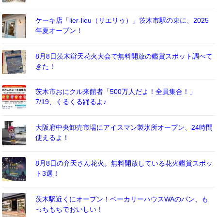
ケーキ店「lier-lieu（リエリゥ）」茨木市駅の東に、2025
年夏オープン！
8月8日茨木辯天花火大会で無料開放の鑑賞スポット調べて
きた！
茨木市おにクル来館者「500万人だよ！全員集合！」
7/19、くるくる踊るよ♪
大阪府中央卸売市場にアイスマン製氷所オープン、24時間
使えるよ！
8月8日の弁天さん花火。無料開放している花火鑑賞スポッ
ト3選！
茨木駅近くにオープン！ベーカリーハウスWAのパン、も
っちもちでおいしい！