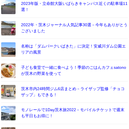
2023年版・立命館大阪いばらきキャンパス近くの駐車場11
選！
2022年・茨木ジャーナル人気記事30選－今年もありがとう
ございました
名称は「ダムパークいばきた」に決定！安威川ダム公園エ
リアの風景
子ども食堂で一緒に食べよう！季節のごはんカフェsatono
が茨木の野菜を使って
茨木市内24時間ジム6店まとめ－ライザップ監修「チョコ
ザップ」もできる！
モノレールで1Day茨木旅2022－モバイルチケットで週末
も平日もお得に！