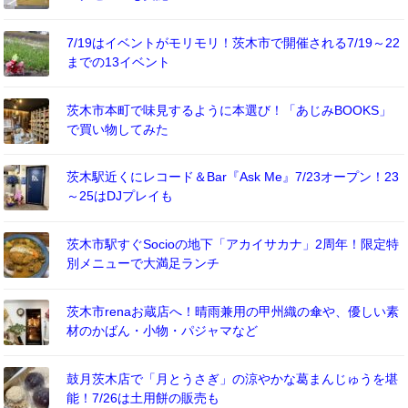
7/19はイベントがモリモリ！茨木市で開催される7/19～22
までの13イベント
茨木市本町で味見するように本選び！「あじみBOOKS」
で買い物してみた
茨木駅近くにレコード＆Bar『Ask Me』7/23オープン！23
～25はDJプレイも
茨木市駅すぐSocioの地下「アカイサカナ」2周年！限定特
別メニューで大満足ランチ
茨木市renaお蔵店へ！晴雨兼用の甲州織の傘や、優しい素
材のかばん・小物・パジャマなど
鼓月茨木店で「月とうさぎ」の涼やかな葛まんじゅうを堪
能！7/26は土用餅の販売も