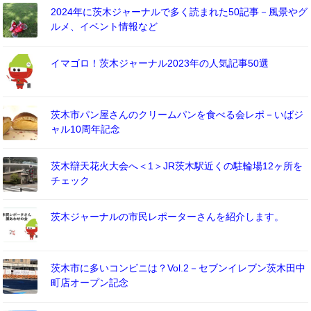
2024年に茨木ジャーナルで多く読まれた50記事－風景やグ
ルメ、イベント情報など
イマゴロ！茨木ジャーナル2023年の人気記事50選
茨木市パン屋さんのクリームパンを食べる会レポ－いばジ
ャル10周年記念
茨木辯天花火大会へ＜1＞JR茨木駅近くの駐輪場12ヶ所を
チェック
茨木ジャーナルの市民レポーターさんを紹介します。
茨木市に多いコンビニは？Vol.2－セブンイレブン茨木田中
町店オープン記念