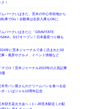
ック！
ダムパークいばきた、茨木の中心市街地から
自転車でGo！自動車は右折入庫もOKに
ダムパークいばきたに「GRAVITATE
OSAKA」3/17オープン！日本最長つり橋も
2024年に茨木ジャーナルで多く読まれた50
記事－風景やグルメ、イベント情報など
イマゴロ！茨木ジャーナル2023年の人気記事
50選
茨木市パン屋さんのクリームパンを食べる会
レポ－いばジャル10周年記念
茨木辯天花火大会へ＜1＞JR茨木駅近くの駐
輪場12ヶ所をチェック