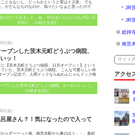
たこともないし、どっちかというと実はイヌ派。 でも
会」がどんなものなのか、知りたいなぁと思ったので
JR
会に行ってみました。あ、今日はにゃんにゃんの日（2
JR
月2日）」
の続きを読む
総持
4日(金)
南茨
オープンした茨木元町どうぶつ病院、
いいッ！
りに【茨木元町どうぶつ病院、11月オープン！】という
していた、茨木元町どうぶつ病院。 こんな可愛らしい外
アクセ
 オープン記念で、人間ドックならぬわんにゃんドック検
.
オープンした茨木元町どうぶつ病院、かーわいいッ！」
の続きを読む
8日(金)
風呂屋さん？！気になったので入って
た
駅からずーーっと南。南茨木駅から東のほう・・、真砂