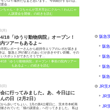
オモシロイ場所だなぁと思います。 今回紹介するのは、
会...
、ワンちゃん・ネコちゃんが茨木市おにクルへ！わんにゃ
ん譲渡会を開催」
の続きを読む
日(月)
阪急
4/18「ゆうり動物病院」オープン！
院内ツアーもあるよ～
阪
の市民レポーターさんから総持寺エリアのレポが届きま
寺は、阪急とJRの駅とのあいだが歩きやすい距離。その
阪
いスポットができたそうです...
4/18「ゆうり動物病院」オープン！事前の院内ツアー
もあるよ～」
の続きを読む
阪
阪
日(日)
JR茨
渡会に行ってみました。あ、今日はに
JR
んの日（2月2日）
駅から歩いてちょい。1月の第4土曜日に、茨木市本町商
JR
開催されていた「猫の譲渡会」へ行ってきました。 私は