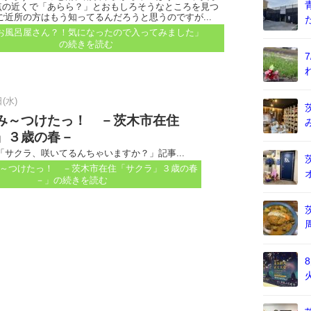
点の近くで「あらら？」とおもしろそうなところを見つ
ご近所の方はもう知ってるんだろうと思うのですが...
お風呂屋さん？！気になったので入ってみました」
の続きを読む
(水)
み～つけたっ！ －茨木市在住
」３歳の春－
サクラ、咲いてるんちゃいますか？」記事...
～つけたっ！ －茨木市在住「サクラ」３歳の春
－」
の続きを読む