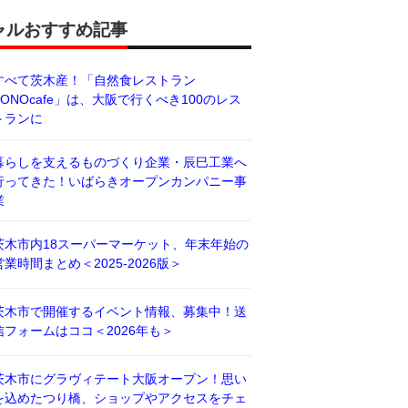
ャルおすすめ記事
すべて茨木産！「自然食レストラン
BONOcafe」は、大阪で行くべき100のレス
トランに
暮らしを支えるものづくり企業・辰巳工業へ
行ってきた！いばらきオープンカンパニー事
業
茨木市内18スーパーマーケット、年末年始の
営業時間まとめ＜2025-2026版＞
茨木市で開催するイベント情報、募集中！送
信フォームはココ＜2026年も＞
茨木市にグラヴィテート大阪オープン！思い
を込めたつり橋、ショップやアクセスをチェ