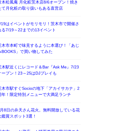
青木松風庵 月化粧茨木店8/6オープン！焼き
たて月化粧の取り扱いもある直営店
7/19はイベントがモリモリ！茨木市で開催さ
れる7/19～22までの13イベント
茨木市本町で味見するように本選び！「あじ
みBOOKS」で買い物してみた
茨木駅近くにレコード＆Bar『Ask Me』7/23
オープン！23～25はDJプレイも
茨木市駅すぐSocioの地下「アカイサカナ」2
周年！限定特別メニューで大満足ランチ
8月8日の弁天さん花火。無料開放している花
火鑑賞スポット3選！