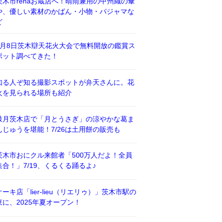
茨木市renaお蔵店へ！晴雨兼用の甲州織の傘
や、優しい素材のかばん・小物・パジャマな
ど
8月8日茨木辯天花火大会で無料開放の鑑賞ス
ポット調べてきた！
知る人ぞ知る撮影スポットが弁天さんに。花
火を見られる場所も紹介
鼓月茨木店で「月とうさぎ」の涼やかな葛ま
んじゅうを堪能！7/26は土用餅の販売も
茨木市おにクル来館者「500万人だよ！全員
集合！」7/19、くるくる踊るよ♪
ケーキ店「lier-lieu（リエリゥ）」茨木市駅の
東に、2025年夏オープン！