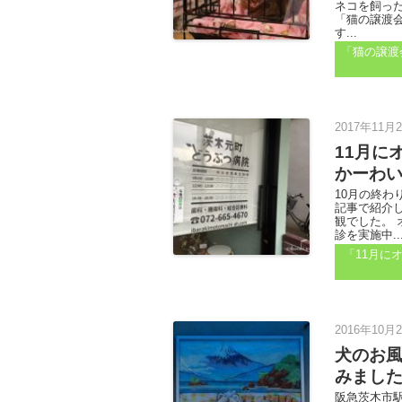
ネコを飼っ
「猫の譲渡
す...
「猫の譲渡
2017年11月2
11月に
かーわ
10月の終わ
記事で紹介
観でした。
診を実施中..
「11月に
2016年10月2
犬のお
みまし
阪急茨木市