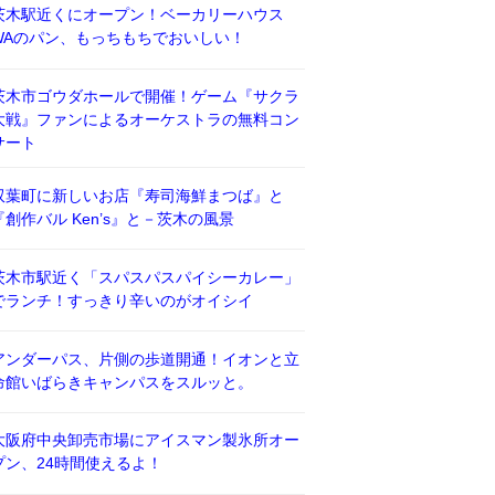
茨木駅近くにオープン！ベーカリーハウス
WAのパン、もっちもちでおいしい！
茨木市ゴウダホールで開催！ゲーム『サクラ
大戦』ファンによるオーケストラの無料コン
サート
双葉町に新しいお店『寿司海鮮まつば』と
『創作バル Ken’s』と－茨木の風景
茨木市駅近く「スパスパスパイシーカレー」
でランチ！すっきり辛いのがオイシイ
アンダーパス、片側の歩道開通！イオンと立
命館いばらきキャンパスをスルッと。
大阪府中央卸売市場にアイスマン製氷所オー
プン、24時間使えるよ！