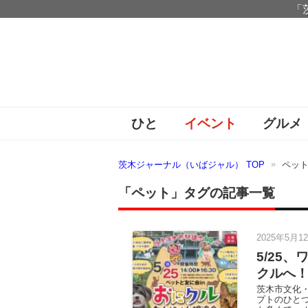
「
ひと
イベント
グルメ
茨木ジャーナル（いばジャル） TOP
ペッ
「ペット」タグの記事一覧
2025年5月1
5/25
クルへ
茨木市文化
プトのひと