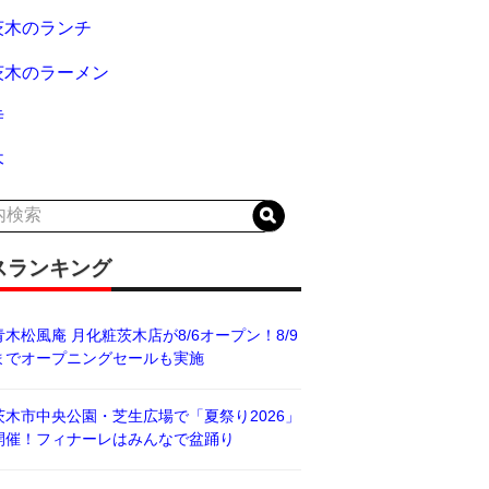
茨木のランチ
茨木のラーメン
寺
木
スランキング
青木松風庵 月化粧茨木店が8/6オープン！8/9
までオープニングセールも実施
茨木市中央公園・芝生広場で「夏祭り2026」
開催！フィナーレはみんなで盆踊り