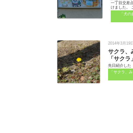
一丁目交差
けました。 
「犬の
2014年3月19日
サクラ、
「サクラ
先日紹介した「
「サクラ、み