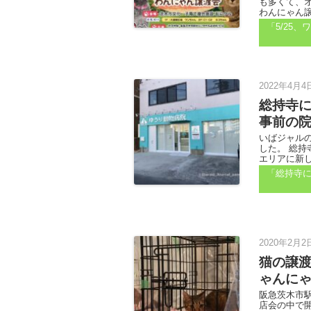
も多くて、
わんにゃん譲渡
「5/25
2022年4月4
総持寺に
事前の
いばジャル
した。 総持
エリアに新し
「総持寺に
2020年2月2
猫の譲
ゃんにゃ
阪急茨木市
店会の中で