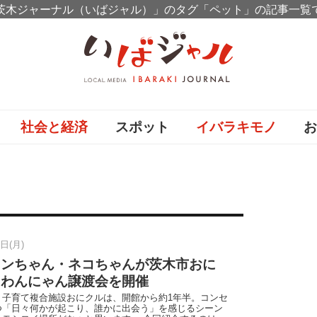
茨木ジャーナル（いばジャル）」のタグ「ペット」の記事一覧
社会と経済
スポット
イバラキモノ
ト
2日(月)
、ワンちゃん・ネコちゃんが茨木市おに
！わんにゃん譲渡会を開催
・子育て複合施設おにクルは、開館から約1年半。コンセ
つ「日々何かが起こり、誰かに出会う」を感じるシーン