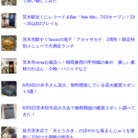
で買い物してみた
茨木駅近くにレコード＆Bar『Ask Me』7/23オープン！23
～25はDJプレイも
茨木市駅すぐSocioの地下「アカイサカナ」2周年！限定特
別メニューで大満足ランチ
茨木市renaお蔵店へ！晴雨兼用の甲州織の傘や、優しい素
材のかばん・小物・パジャマなど
8月8日の弁天さん花火。無料開放している花火鑑賞スポッ
ト3選！
8月8日茨木辯天花火大会で無料開放の鑑賞スポット調べて
きた！
鼓月茨木店で「月とうさぎ」の涼やかな葛まんじゅうを堪
能！7/26は土用餅の販売も