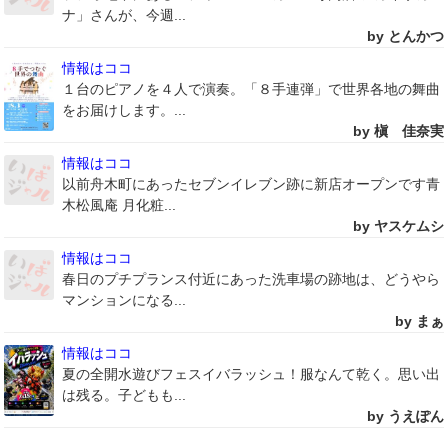
ナ」さんが、今週...
by とんかつ
情報はココ
１台のピアノを４人で演奏。「８手連弾」で世界各地の舞曲
をお届けします。...
by 槇 佳奈実
情報はココ
以前舟木町にあったセブンイレブン跡に新店オープンです青
木松風庵 月化粧...
by ヤスケムシ
情報はココ
春日のプチプランス付近にあった洗車場の跡地は、どうやら
マンションになる...
by まぁ
情報はココ
夏の全開水遊びフェスイバラッシュ！服なんて乾く。思い出
は残る。子どもも...
by うえぽん