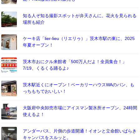
知る人ぞ知る撮影スポットが弁天さんに。花火を見られる
場所も紹介
ケーキ店「lier-lieu（リエリゥ）」茨木市駅の東に、2025
年夏オープン！
茨木市おにクル来館者「500万人だよ！全員集合！」
7/19、くるくる踊るよ♪
茨木駅近くにオープン！ベーカリーハウスWAのパン、も
っちもちでおいしい！
大阪府中央卸売市場にアイスマン製氷所オープン、24時間
使えるよ！
アンダーパス、片側の歩道開通！イオンと立命館いばらき
キャンパスをスルッと。