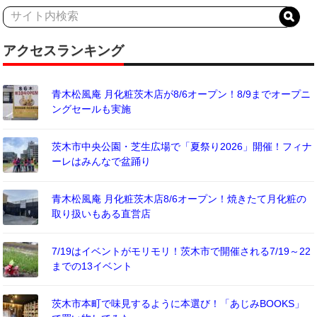
アクセスランキング
青木松風庵 月化粧茨木店が8/6オープン！8/9までオープニ
ングセールも実施
茨木市中央公園・芝生広場で「夏祭り2026」開催！フィナ
ーレはみんなで盆踊り
青木松風庵 月化粧茨木店8/6オープン！焼きたて月化粧の
取り扱いもある直営店
7/19はイベントがモリモリ！茨木市で開催される7/19～22
までの13イベント
茨木市本町で味見するように本選び！「あじみBOOKS」