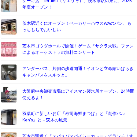
ケーキ店「lier-lieu（リエリゥ）」茨木市駅の東に、2025
年夏オープン！
茨木駅近くにオープン！ベーカリーハウスWAのパン、も
っちもちでおいしい！
茨木市ゴウダホールで開催！ゲーム『サクラ大戦』ファン
によるオーケストラの無料コンサート
アンダーパス、片側の歩道開通！イオンと立命館いばらき
キャンパスをスルッと。
大阪府中央卸売市場にアイスマン製氷所オープン、24時間
使えるよ！
双葉町に新しいお店『寿司海鮮まつば』と『創作バル
Ken’s』と－茨木の風景
茨木市駅近く「スパスパスパイシーカレー」でランチ！す