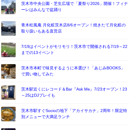
茨木市中央公園・芝生広場で「夏祭り2026」開催！フィナ
ーレはみんなで盆踊り
青木松風庵 月化粧茨木店8/6オープン！焼きたて月化粧の
取り扱いもある直営店
7/19はイベントがモリモリ！茨木市で開催される7/19～22
までの13イベント
茨木市本町で味見するように本選び！「あじみBOOKS」
で買い物してみた
茨木駅近くにレコード＆Bar『Ask Me』7/23オープン！23
～25はDJプレイも
茨木市駅すぐSocioの地下「アカイサカナ」2周年！限定特
別メニューで大満足ランチ