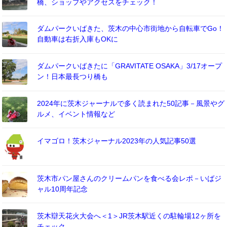
橋、ショップやアクセスをチェック！
ダムパークいばきた、茨木の中心市街地から自転車でGo！
自動車は右折入庫もOKに
ダムパークいばきたに「GRAVITATE OSAKA」3/17オープ
ン！日本最長つり橋も
2024年に茨木ジャーナルで多く読まれた50記事－風景やグ
ルメ、イベント情報など
イマゴロ！茨木ジャーナル2023年の人気記事50選
茨木市パン屋さんのクリームパンを食べる会レポ－いばジ
ャル10周年記念
茨木辯天花火大会へ＜1＞JR茨木駅近くの駐輪場12ヶ所を
チェック