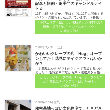
記念と恒例・追手門のキャンドルナイ
ト☆
11月も残りわずか。 実はすでに12月に開催する
イベントの情報もいただいています。（募集し
まーす記事、後日アップしますね） 12月イベン
「中津エリア「懐かしい場所で」の周年記念と
トまとめ記事のアップを待ってたらギリギリ過
恒例・追手門のキャンドルナイト☆」
ぎや…！というイベントと、今届いているイベ
の続きを読む
ントを紹介します...
2018年3月31日(土)
かわいいクレープの店「Hug」オープ
ンしてた！花見にテイクアウトはいか
が？
「お花見にいかがですか？」って看板を見つけ
ました！ 阪急茨木市駅から東へ法務局を目指し
て、交差点を南へ入った道沿いです。「情報は
「かわいいクレープの店「Hug」オープンして
ココ」へも3月初め頃に投稿をいただいてました
た！花見にテイクアウトはいかが？」
よね...
の続きを読む
2018年2月6日(火)
秘密基地っぽい文化住宅で、ときどき