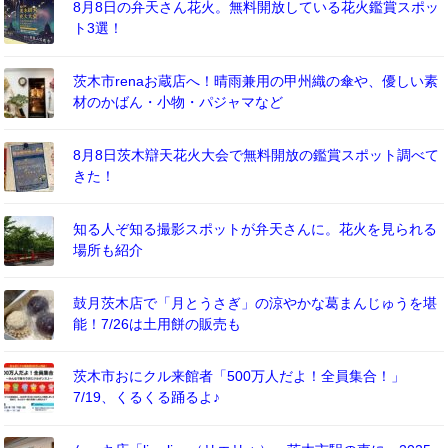
8月8日の弁天さん花火。無料開放している花火鑑賞スポッ
ト3選！
茨木市renaお蔵店へ！晴雨兼用の甲州織の傘や、優しい素
材のかばん・小物・パジャマなど
8月8日茨木辯天花火大会で無料開放の鑑賞スポット調べて
きた！
知る人ぞ知る撮影スポットが弁天さんに。花火を見られる
場所も紹介
鼓月茨木店で「月とうさぎ」の涼やかな葛まんじゅうを堪
能！7/26は土用餅の販売も
茨木市おにクル来館者「500万人だよ！全員集合！」
7/19、くるくる踊るよ♪