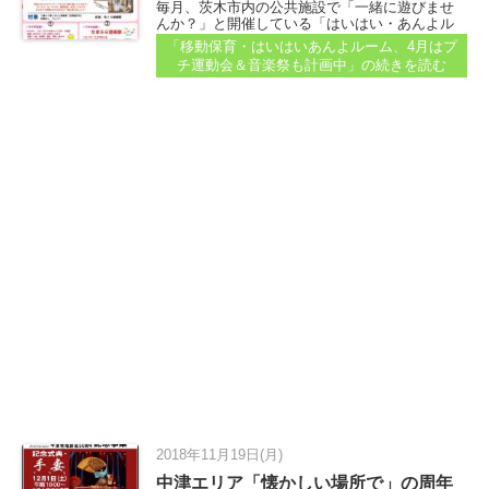
毎月、茨木市内の公共施設で「一緒に遊びませ
んか？」と開催している「はいはい・あんよル
ーム」。 子どもは好きに遊べるし、親も一緒に
「移動保育・はいはいあんよルーム、4月はプ
のんびりしたり...
チ運動会＆音楽祭も計画中」
の続きを読む
2018年11月19日(月)
中津エリア「懐かしい場所で」の周年