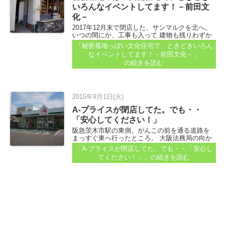
いろんなイベントしてます！－前田文
化－
2017年12月末で閉店した、サンマルクを北へ。
いつの間にか、工事も入って 建物も残りわずか
になっていました。 で、そのサンマルクだった
「秘密基地っぽい文化住宅で、ときどきいろん
場所から北へ、まっすぐ...
なイベントしてます！－前田文化－」
の続きを読む
2015年9月1日(火)
A-プライスが閉店してた。でも・・
「安心してください！」
阪急茨木市駅の東側。がんこの前を通る道路を
まっすぐ東へ行ったところ。 大阪法務局の向か
いにある、 A-プライス茨木店が閉店していまし
「A-プライスが閉店してた。でも・・「安心し
た。 あららら、いつの間に・・・です...
てください！」」
の続きを読む