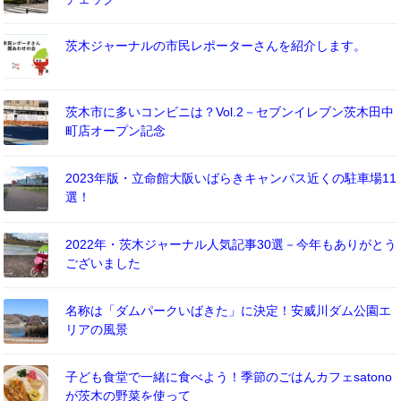
茨木ジャーナルの市民レポーターさんを紹介します。
茨木市に多いコンビニは？Vol.2－セブンイレブン茨木田中
町店オープン記念
2023年版・立命館大阪いばらきキャンパス近くの駐車場11
選！
2022年・茨木ジャーナル人気記事30選－今年もありがとう
ございました
名称は「ダムパークいばきた」に決定！安威川ダム公園エ
リアの風景
子ども食堂で一緒に食べよう！季節のごはんカフェsatono
が茨木の野菜を使って