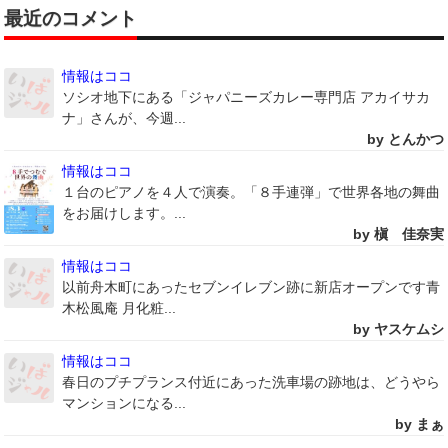
最近のコメント
情報はココ
ソシオ地下にある「ジャパニーズカレー専門店 アカイサカ
ナ」さんが、今週...
by とんかつ
情報はココ
１台のピアノを４人で演奏。「８手連弾」で世界各地の舞曲
をお届けします。...
by 槇 佳奈実
情報はココ
以前舟木町にあったセブンイレブン跡に新店オープンです青
木松風庵 月化粧...
by ヤスケムシ
情報はココ
春日のプチプランス付近にあった洗車場の跡地は、どうやら
マンションになる...
by まぁ