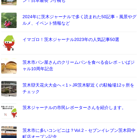
ン！日本最長つり橋も
2024年に茨木ジャーナルで多く読まれた50記事－風景やグ
ルメ、イベント情報など
イマゴロ！茨木ジャーナル2023年の人気記事50選
茨木市パン屋さんのクリームパンを食べる会レポ－いばジ
ャル10周年記念
茨木辯天花火大会へ＜1＞JR茨木駅近くの駐輪場12ヶ所を
チェック
茨木ジャーナルの市民レポーターさんを紹介します。
茨木市に多いコンビニは？Vol.2－セブンイレブン茨木田中
町店オープン記念