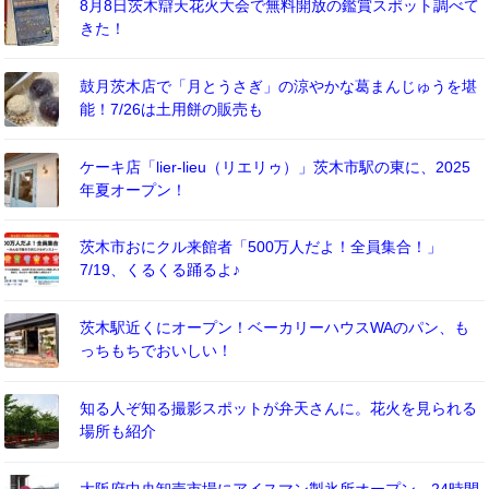
8月8日茨木辯天花火大会で無料開放の鑑賞スポット調べて
きた！
鼓月茨木店で「月とうさぎ」の涼やかな葛まんじゅうを堪
能！7/26は土用餅の販売も
ケーキ店「lier-lieu（リエリゥ）」茨木市駅の東に、2025
年夏オープン！
茨木市おにクル来館者「500万人だよ！全員集合！」
7/19、くるくる踊るよ♪
茨木駅近くにオープン！ベーカリーハウスWAのパン、も
っちもちでおいしい！
知る人ぞ知る撮影スポットが弁天さんに。花火を見られる
場所も紹介
大阪府中央卸売市場にアイスマン製氷所オープン、24時間