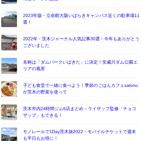
2023年版・立命館大阪いばらきキャンパス近くの駐車場11
選！
2022年・茨木ジャーナル人気記事30選－今年もありがとう
ございました
名称は「ダムパークいばきた」に決定！安威川ダム公園エ
リアの風景
子ども食堂で一緒に食べよう！季節のごはんカフェsatono
が茨木の野菜を使って
茨木市内24時間ジム6店まとめ－ライザップ監修「チョコ
ザップ」もできる！
モノレールで1Day茨木旅2022－モバイルチケットで週末
も平日もお得に！