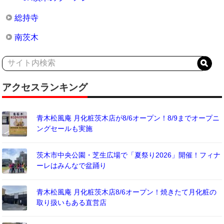
総持寺
南茨木
アクセスランキング
青木松風庵 月化粧茨木店が8/6オープン！8/9までオープニ
ングセールも実施
茨木市中央公園・芝生広場で「夏祭り2026」開催！フィナ
ーレはみんなで盆踊り
青木松風庵 月化粧茨木店8/6オープン！焼きたて月化粧の
取り扱いもある直営店