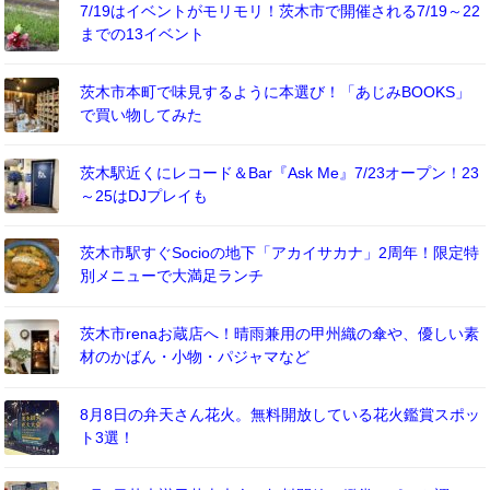
7/19はイベントがモリモリ！茨木市で開催される7/19～22
までの13イベント
茨木市本町で味見するように本選び！「あじみBOOKS」
で買い物してみた
茨木駅近くにレコード＆Bar『Ask Me』7/23オープン！23
～25はDJプレイも
茨木市駅すぐSocioの地下「アカイサカナ」2周年！限定特
別メニューで大満足ランチ
茨木市renaお蔵店へ！晴雨兼用の甲州織の傘や、優しい素
材のかばん・小物・パジャマなど
8月8日の弁天さん花火。無料開放している花火鑑賞スポッ
ト3選！