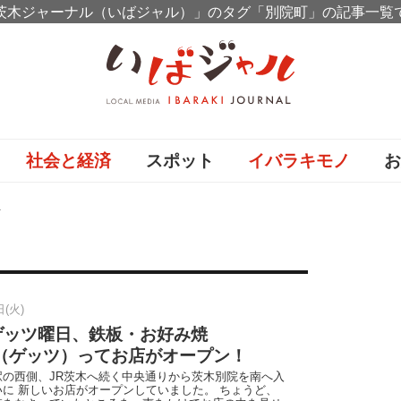
茨木ジャーナル（いばジャル）」のタグ「別院町」の記事一覧
社会と経済
スポット
イバラキモノ
町
日(火)
ゲッツ曜日、鉄板・お好み焼
U（ゲッツ）ってお店がオープン！
駅の西側、JR茨木へ続く中央通りから茨木別院を南へ入
に 新しいお店がオープンしていました。 ちょうど、