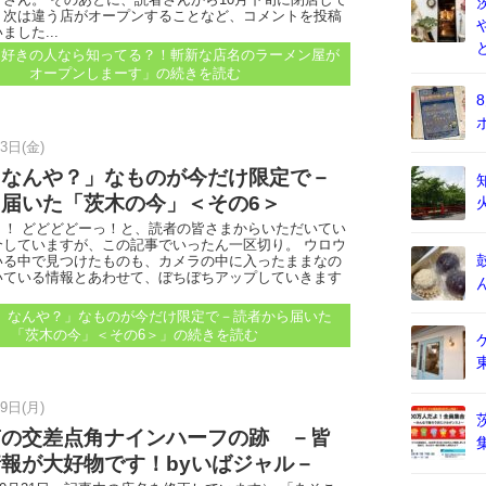
、次は違う店がオープンすることなど、コメントを投稿
ました...
ン好きの人なら知ってる？！斬新な店名のラーメン屋が
オープンしまーす」
の続きを読む
3日(金)
、なんや？」なものが今だけ限定で－
届いた「茨木の今」＜その6＞
！ どどどどーっ！と、読者の皆さまからいただいてい
介していますが、この記事でいったん一区切り。 ウロウ
いる中で見つけたものも、カメラの中に入ったままなの
いている情報とあわせて、ぼちぼちアップしていきます
、なんや？」なものが今だけ限定で－読者から届いた
「茨木の今」＜その6＞」
の続きを読む
9日(月)
南の交差点角ナインハーフの跡 －皆
報が大好物です！byいばジャル－