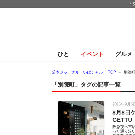
「
ひと
イベント
グルメ
茨木ジャーナル（いばジャル） TOP
別院
「別院町」タグの記事一覧
2016年9月6
8月8日
GETT
阪急茨木市
った通り沿い