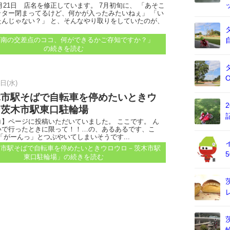
10月21日 店名を修正しています。 7月初旬に、 「あそこ
ッター閉まってるけど、何かが入ったみたいねぇ」 「い
たんじゃない？」 と、そんなやり取りをしていたのが、
町南の交差点のココ、何ができるかご存知ですか？」
の続きを読む
5日(水)
木市駅そばで自転車を停めたいときウ
－茨木市駅東口駐輪場
】ページに投稿いただいていました。 ここです。 ん
いで行ったときに限って！！…の、あるあるです、こ
「がーんっ」とつぶやいてしまいそうです...
木市駅そばで自転車を停めたいときウロウロ－茨木市駅
東口駐輪場」
の続きを読む