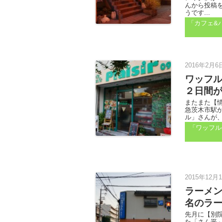
んから投稿
うです...
「カフェ&
2016年2月6
ワッフル
２日間
またまた【
急茨木市駅
ル」さんが、
「ワッフル
2015年12月1
ラーメ
名のラ
先月に【別
た「さん平」