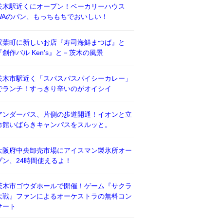
茨木駅近くにオープン！ベーカリーハウス
WAのパン、もっちもちでおいしい！
双葉町に新しいお店『寿司海鮮まつば』と
『創作バル Ken’s』と－茨木の風景
茨木市駅近く「スパスパスパイシーカレー」
でランチ！すっきり辛いのがオイシイ
アンダーパス、片側の歩道開通！イオンと立
命館いばらきキャンパスをスルッと。
大阪府中央卸売市場にアイスマン製氷所オー
プン、24時間使えるよ！
茨木市ゴウダホールで開催！ゲーム『サクラ
大戦』ファンによるオーケストラの無料コン
サート