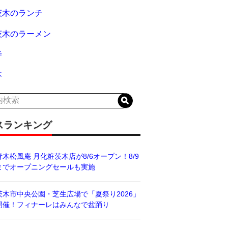
茨木のランチ
茨木のラーメン
寺
木
スランキング
青木松風庵 月化粧茨木店が8/6オープン！8/9
までオープニングセールも実施
茨木市中央公園・芝生広場で「夏祭り2026」
開催！フィナーレはみんなで盆踊り