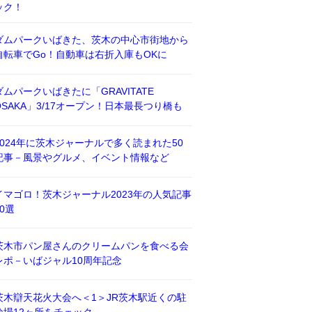
ック！
ダムパークいばきた、茨木の中心市街地から
自転車でGo！自動車は右折入庫もOKに
ダムパークいばきたに「GRAVITATE
OSAKA」3/17オープン！日本最長つり橋も
2024年に茨木ジャーナルで多く読まれた50
記事－風景やグルメ、イベント情報など
イマゴロ！茨木ジャーナル2023年の人気記事
50選
茨木市パン屋さんのクリームパンを食べる会
レポ－いばジャル10周年記念
茨木辯天花火大会へ＜1＞JR茨木駅近くの駐
輪場12ヶ所をチェック