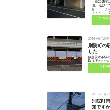
（※2015
側。 近鉄バ
き・・・じ
け・・・。 
「茨木別
2015年9月20日
別院町の
した
阪急茨木市駅
取り壊されたの
「別院
2015年8月2
別院町
知です