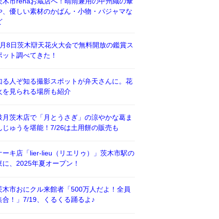
茨木市renaお蔵店へ！晴雨兼用の甲州織の傘
や、優しい素材のかばん・小物・パジャマな
ど
8月8日茨木辯天花火大会で無料開放の鑑賞ス
ポット調べてきた！
知る人ぞ知る撮影スポットが弁天さんに。花
火を見られる場所も紹介
鼓月茨木店で「月とうさぎ」の涼やかな葛ま
んじゅうを堪能！7/26は土用餅の販売も
ケーキ店「lier-lieu（リエリゥ）」茨木市駅の
東に、2025年夏オープン！
茨木市おにクル来館者「500万人だよ！全員
集合！」7/19、くるくる踊るよ♪