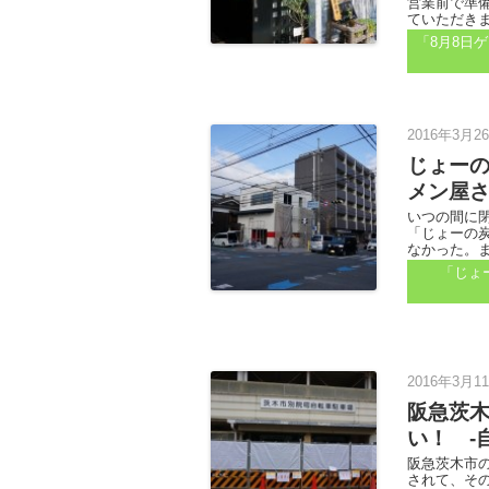
営業前で準
ていただきまし
「8月8日
2016年3月2
じょー
メン屋
いつの間に
「じょーの炭
なかった。ま
「じょ
2016年3月1
阪急茨
い！ ‐
阪急茨木市の
されて、そ