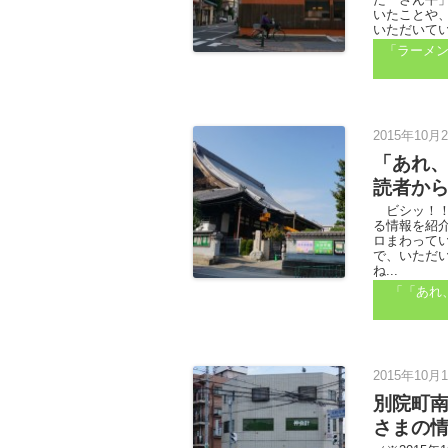
いたことや
いただいてい
「ラーメ
2015年10月2
「あれ
読者から
ビシッ！！
る情報を紹
ロまわって
で、いただ
ね...
「「あれ
2015年10月1
別院町
さまの情