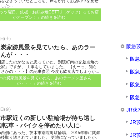
備をなさっていたところを、声をかけてお店の中を見せ
た...
ゲッツ曜日、鉄板・お好み焼GETTU（ゲッツ）ってお店
がオープン！」
の続きを読む
6日(土)
阪急
の炭家跡風景を見ていたら、あのラー
さんが・・・
阪
閉店したのかなぁと思っていた、別院町南の交差点角の
家」ですが、 工事をしていました。 【えーっ、知ら
阪
さかの・・・】の記事参照 今度も飲食店でしょうか...
ーの炭家跡風景を見ていたら、あのラーメン屋さん
が・・・」
の続きを読む
阪
阪
1日(金)
JR茨
木市駅近くの新しい駐輪場が待ち遠し
JR
自転車・バイクを停めたい人に‐
西側にあった、茨木市別院町駐輪場。 2015年春に閉鎖
JR
の後取り壊されていました。 更地になっていましたが、