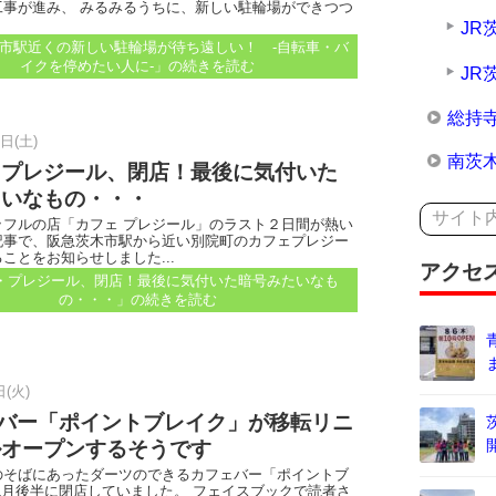
工事が進み、 みるみるうちに、新しい駐輪場ができつつ
JR
市駅近くの新しい駐輪場が待ち遠しい！ ‐自転車・バ
イクを停めたい人に‐」
の続きを読む
JR
総持
7日(土)
南茨
・プレジール、閉店！最後に気付いた
たいなもの・・・
ッフルの店「カフェ プレジール」のラスト２日間が熱い
記事で、阪急茨木市駅から近い別院町のカフェプレジー
ことをお知らせしました...
アクセ
・プレジール、閉店！最後に気付いた暗号みたいなも
の・・・」
の続きを読む
日(火)
&バー「ポイントブレイク」が移転リニ
ルオープンするそうです
のそばにあったダーツのできるカフェバー「ポイントブ
1月後半に閉店していました。 フェイスブックで読者さ