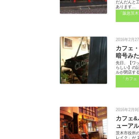
だんだんと
あります...
「阪急茨木
2016年2月2
カフェ
暗号み
先日、【ワ
らしい】の
ルが閉店する
「カフェ
2016年2月9
カフェ
ューア
茨木市役所
レイク」が 