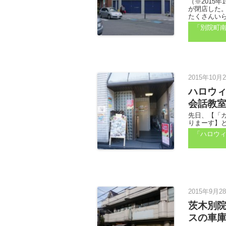
（※2015
が閉店した
たくさんいら
「別院町
2015年10月
ハロウ
会話教
先日、【「
りまーす】と
「ハロウ
2015年9月2
茨木別
スの車