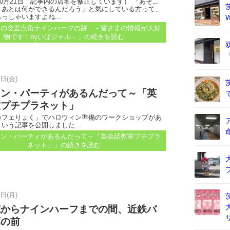
年10月21日 記事内の店名を修正しています） 「あそこ
。あとは何ができるんだろう」と気にしている方って、
っしゃいますよね...
南の交差点角ナインハーフの跡 －皆さまの情報が大好
物です！byいばジャル－」
の続きを読む
2日(金)
ィン・パーティがあるんだって～「英
室プチプラネット」
カフェりょく」でハロウィン準備のワークショップがあ
いう記事を公開しました...
ィン・パーティがあるんだって～「英会話教室プチプラ
ネット」」
の続きを読む
8日(月)
院からナインハーフまでの間、近鉄バ
庫の前