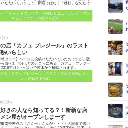
をいただいていまして、閉店ではなく「移転」なのだそ
バー「ポイントブレイク」が移転リニューアルオープン
するそうです」
の続きを読む
日(土)
の店「カフェ プレジール」のラスト
が熱いらしい
情報はココ】ページに投稿いただいていたのですが、阪
から西へ3、4分ほどのところにある「カフェ プレジー
2016年2月いっぱいで茨木から移転されます...
の店「カフェ プレジール」のラスト２日間が熱いらし
い」
の続きを読む
0日(木)
ン好きの人なら知ってる？！斬新な店
ーメン屋がオープンしまーす
院町南交差点の「さん平」さんが・・・】の記事で書い
さん。 そのあとに、読者さんから10月下旬に閉店して