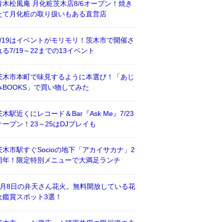
青木松風庵 月化粧茨木店8/6オープン！焼き
たて月化粧の取り扱いもある直営店
7/19はイベントがモリモリ！茨木市で開催さ
れる7/19～22までの13イベント
茨木市本町で味見するように本選び！「あじ
みBOOKS」で買い物してみた
茨木駅近くにレコード＆Bar『Ask Me』7/23
オープン！23～25はDJプレイも
茨木市駅すぐSocioの地下「アカイサカナ」2
周年！限定特別メニューで大満足ランチ
8月8日の弁天さん花火。無料開放している花
火鑑賞スポット3選！