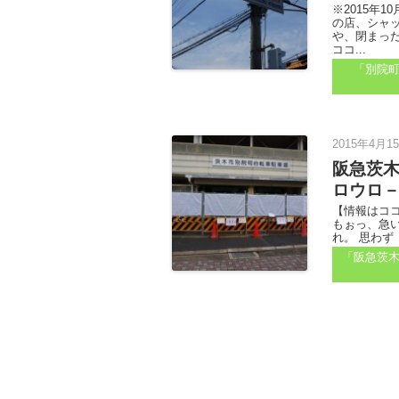
※2015年
の店、シャ
や、閉まっ
ココ...
「別院
2015年4月1
阪急茨
ロウロ
【情報はココ
もぉっ、急
れ。 思わず
「阪急茨