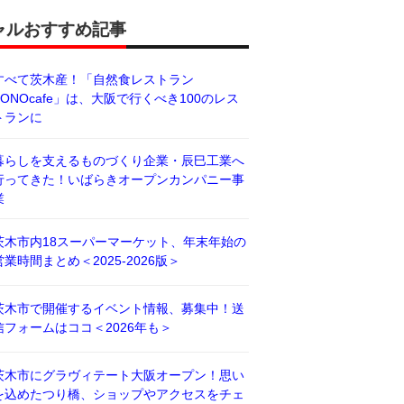
ャルおすすめ記事
すべて茨木産！「自然食レストラン
BONOcafe」は、大阪で行くべき100のレス
トランに
暮らしを支えるものづくり企業・辰巳工業へ
行ってきた！いばらきオープンカンパニー事
業
茨木市内18スーパーマーケット、年末年始の
営業時間まとめ＜2025-2026版＞
茨木市で開催するイベント情報、募集中！送
信フォームはココ＜2026年も＞
茨木市にグラヴィテート大阪オープン！思い
を込めたつり橋、ショップやアクセスをチェ