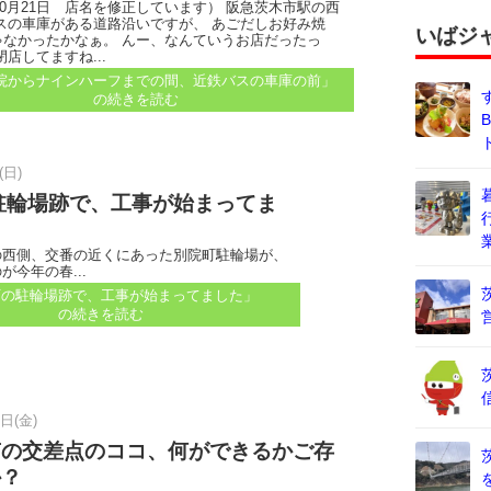
年10月21日 店名を修正しています） 阪急茨木市駅の西
スの車庫がある道路沿いですが、 あごだしお好み焼
いばジ
ゃなかったかなぁ。 んー、なんていうお店だったっ
閉店してますね...
院からナインハーフまでの間、近鉄バスの車庫の前」
の続きを読む
(日)
駐輪場跡で、工事が始まってま
の西側、交番の近くにあった別院町駐輪場が、
が今年の春...
町の駐輪場跡で、工事が始まってました」
の続きを読む
1日(金)
南の交差点のココ、何ができるかご存
か？