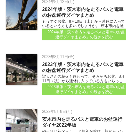
2024年8月12日(月)
2024年版・茨木市内を走るバスと電車
のお盆運行ダイヤまとめ
もうすぐお盆。8月10日（土）から連休に入って
いるという方も多いでしょうか。 茨木市内を通
るバスと電車の、お盆期間中の運行ダイヤにつ
「2024年版・茨木市内を走るバスと電車のお盆
いてチェックしてみました。 お出かけのご参考
運行ダイヤまとめ」
の続きを読む
に～...
2023年8月11日(金)
2023年版・茨木市内を走るバスと電車
のお盆運行ダイヤまとめ
辯天さんの花火も終わって、そろそろお盆。8月
11日（祝）から連休に入っている方もいらっし
ゃるかもしれませんね...
「2023年版・茨木市内を走るバスと電車のお盆
運行ダイヤまとめ」
の続きを読む
2022年8月8日(月)
茨木市内を走るバスと電車のお盆運行
ダイヤ2022年版
やっほい花火～！ …と何年か前は、朝からソワ