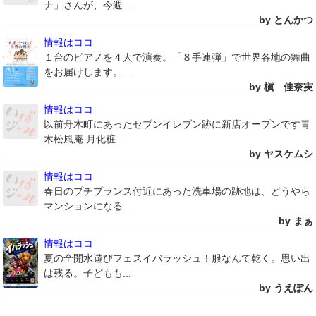
ナ」さんが、今週...
by とんかつ
情報はココ
１台のピアノを４人で演奏。「８手連弾」で世界各地の舞曲
をお届けします。...
by 槇 佳奈実
情報はココ
以前舟木町にあったセブンイレブン跡に新店オープンです青
木松風庵 月化粧...
by ヤスケムシ
情報はココ
春日のプチプランス付近にあった洗車場の跡地は、どうやら
マンションになる...
by まぁ
情報はココ
夏の全開水遊びフェスイバラッシュ！服なんて乾く。思い出
は残る。子どもも...
by うえぽん