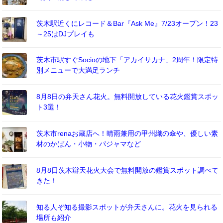
茨木駅近くにレコード＆Bar『Ask Me』7/23オープン！23
～25はDJプレイも
茨木市駅すぐSocioの地下「アカイサカナ」2周年！限定特
別メニューで大満足ランチ
8月8日の弁天さん花火。無料開放している花火鑑賞スポッ
ト3選！
茨木市renaお蔵店へ！晴雨兼用の甲州織の傘や、優しい素
材のかばん・小物・パジャマなど
8月8日茨木辯天花火大会で無料開放の鑑賞スポット調べて
きた！
知る人ぞ知る撮影スポットが弁天さんに。花火を見られる
場所も紹介