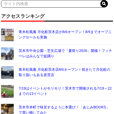
アクセスランキング
青木松風庵 月化粧茨木店が8/6オープン！8/9までオープニ
ングセールも実施
茨木市中央公園・芝生広場で「夏祭り2026」開催！フィナ
ーレはみんなで盆踊り
青木松風庵 月化粧茨木店8/6オープン！焼きたて月化粧の
取り扱いもある直営店
7/19はイベントがモリモリ！茨木市で開催される7/19～22
までの13イベント
茨木市本町で味見するように本選び！「あじみBOOKS」
で買い物してみた