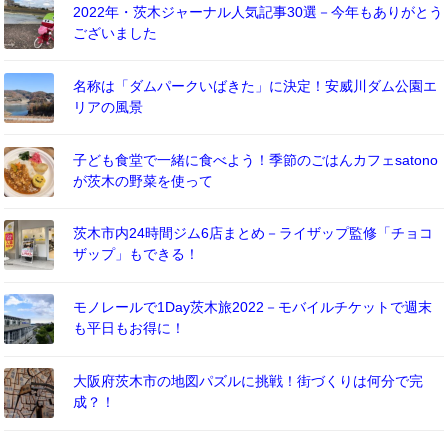
2022年・茨木ジャーナル人気記事30選－今年もありがとう
ございました
名称は「ダムパークいばきた」に決定！安威川ダム公園エ
リアの風景
子ども食堂で一緒に食べよう！季節のごはんカフェsatono
が茨木の野菜を使って
茨木市内24時間ジム6店まとめ－ライザップ監修「チョコ
ザップ」もできる！
モノレールで1Day茨木旅2022－モバイルチケットで週末
も平日もお得に！
大阪府茨木市の地図パズルに挑戦！街づくりは何分で完
成？！