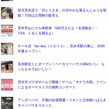
鼓月茨木店で「月とうさぎ」の涼やかな葛まんじゅうを堪
能！7/26は土用餅の販売も
茨木市おにクル来館者「500万人だよ！全員集合！」
7/19、くるくる踊るよ♪
ケーキ店「lier-lieu（リエリゥ）」茨木市駅の東に、2025
年夏オープン！
茨木駅近くにオープン！ベーカリーハウスWAのパン、も
っちもちでおいしい！
茨木市ゴウダホールで開催！ゲーム『サクラ大戦』ファン
によるオーケストラの無料コンサート
アンダーパス、片側の歩道開通！イオンと立命館いばらき
キャンパスをスルッと。