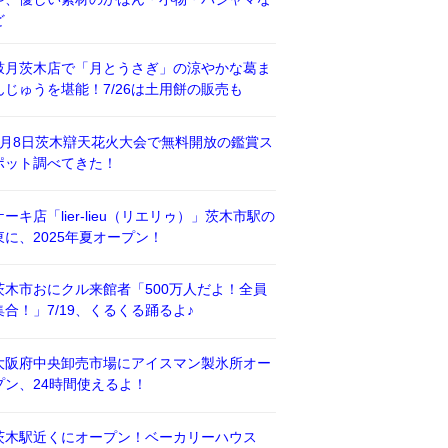
ど
鼓月茨木店で「月とうさぎ」の涼やかな葛ま
んじゅうを堪能！7/26は土用餅の販売も
8月8日茨木辯天花火大会で無料開放の鑑賞ス
ポット調べてきた！
ケーキ店「lier-lieu（リエリゥ）」茨木市駅の
東に、2025年夏オープン！
茨木市おにクル来館者「500万人だよ！全員
集合！」7/19、くるくる踊るよ♪
大阪府中央卸売市場にアイスマン製氷所オー
プン、24時間使えるよ！
茨木駅近くにオープン！ベーカリーハウス