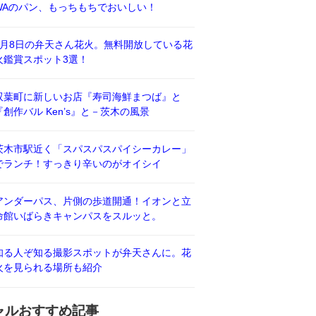
WAのパン、もっちもちでおいしい！
8月8日の弁天さん花火。無料開放している花
火鑑賞スポット3選！
双葉町に新しいお店『寿司海鮮まつば』と
『創作バル Ken’s』と－茨木の風景
茨木市駅近く「スパスパスパイシーカレー」
でランチ！すっきり辛いのがオイシイ
アンダーパス、片側の歩道開通！イオンと立
命館いばらきキャンパスをスルッと。
知る人ぞ知る撮影スポットが弁天さんに。花
火を見られる場所も紹介
ャルおすすめ記事