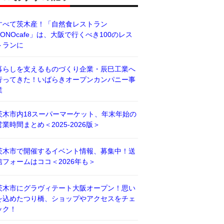
すべて茨木産！「自然食レストラン
BONOcafe」は、大阪で行くべき100のレス
トランに
暮らしを支えるものづくり企業・辰巳工業へ
行ってきた！いばらきオープンカンパニー事
業
茨木市内18スーパーマーケット、年末年始の
営業時間まとめ＜2025-2026版＞
茨木市で開催するイベント情報、募集中！送
信フォームはココ＜2026年も＞
茨木市にグラヴィテート大阪オープン！思い
を込めたつり橋、ショップやアクセスをチェ
ック！