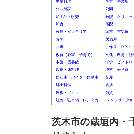
中華料理
企業・事業所
公共施設
公園
加工品・販売
医院・クリニッ
和食
宅配
家具・インテリア
家電・電気屋
寿司
居酒屋
弁当
手作り・DIY・
教育（教室・子育て）
文化・教育・歴
本屋・図書館
洋食・ビストロ
焼鳥・鶏料理
理容・美容室
自転車・バイク・自動車
花屋
郷土料理
酒店
鉄板・グリル
雑貨
駐輪・駐車場、レンタカー、レンタサイクル
茨木市の蔵垣内・