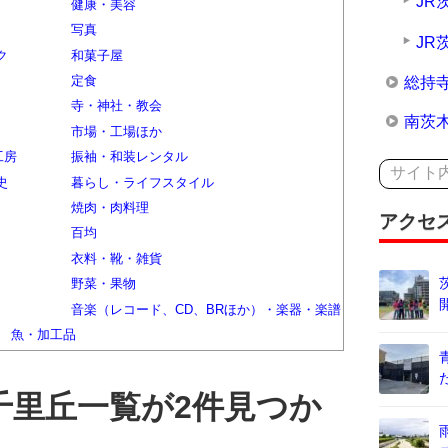
JR
健康・美容
写真
JR
ク
和菓子屋
定食
総持
寺・神社・教会
南茨
市場・工場ほか
工房
振袖・和装レンタル
史
暮らし・ライフスタイル
焼肉・肉料理
アクセ
百均
衣料・靴・雑貨
野菜・果物
音楽（レコード、CD、BRほか）・楽器・楽譜
魚・加工品
千里丘一覧が2件見つか