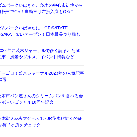
ダムパークいばきた、茨木の中心市街地から
自転車でGo！自動車は右折入庫もOKに
ダムパークいばきたに「GRAVITATE
OSAKA」3/17オープン！日本最長つり橋も
2024年に茨木ジャーナルで多く読まれた50
記事－風景やグルメ、イベント情報など
イマゴロ！茨木ジャーナル2023年の人気記事
50選
茨木市パン屋さんのクリームパンを食べる会
レポ－いばジャル10周年記念
茨木辯天花火大会へ＜1＞JR茨木駅近くの駐
輪場12ヶ所をチェック