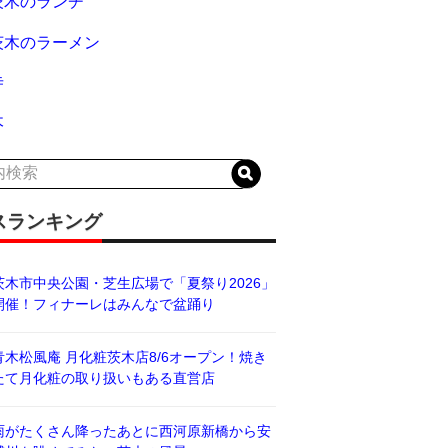
茨木のランチ
茨木のラーメン
寺
木
スランキング
茨木市中央公園・芝生広場で「夏祭り2026」
開催！フィナーレはみんなで盆踊り
青木松風庵 月化粧茨木店8/6オープン！焼き
たて月化粧の取り扱いもある直営店
雨がたくさん降ったあとに西河原新橋から安