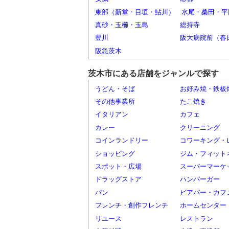
東部（新堂・目垣・鮎川）
水尾・桑田・平
真砂・玉櫛・玉島
総持寺
豊川
阪大病院前（春
阪急茨木
茨木市にある店舗をジャンルで探す
うどん・そば
お好み焼・鉄板
その他事業所
たこ焼き
イタリアン
カフェ
カレー
クリーニング
コインランドリー
コワーキング・
ショッピング
ジム・フィット
スポット・広場
スーパーマーケ
ドラッグストア
ハンバーガー
パン
ビアバー・カフ
フレンチ・創作フレンチ
ホームセンター
リユース
レストラン