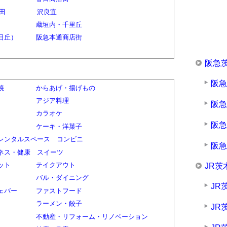
田
沢良宜
蔵垣内・千里丘
日丘）
阪急本通商店街
阪急
阪
焼
からあげ・揚げもの
アジア料理
阪
カラオケ
阪
ケーキ・洋菓子
レンタルスペース
コンビニ
阪
ネス・健康
スイーツ
ット
テイクアウト
JR茨
バル・ダイニング
JR
ェバー
ファストフード
ラーメン・餃子
JR
不動産・リフォーム・リノベーション