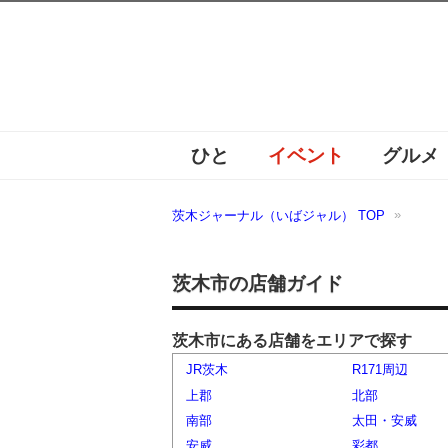
ひと
イベント
グルメ
茨木ジャーナル（いばジャル） TOP
茨木市の店舗ガイド
茨木市にある店舗をエリアで探す
JR茨木
R171周辺
上郡
北部
南部
太田・安威
安威
彩都