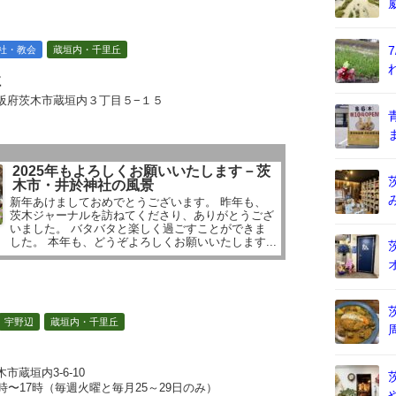
社・教会
蔵垣内・千里丘
社
阪府茨木市蔵垣内３丁目５−１５
2025年もよろしくお願いいたします－茨
木市・井於神社の風景
新年あけましておめでとうございます。 昨年も、
茨木ジャーナルを訪ねてくださり、ありがとうござ
いました。 バタバタと楽しく過ごすことができま
した。 本年も、どうぞよろしくお願いいたします...
宇野辺
蔵垣内・千里丘
木市蔵垣内3-6-10
0時〜17時（毎週火曜と毎月25～29日のみ）