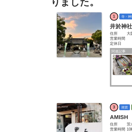
りました。
1
寺・神
井於神
住所
大
営業時間
定休日
関連記事
3
雑貨
AMISH
住所
茨
営業時間
1