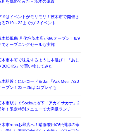
威川を眺めてみた－茨木の風景
7/19はイベントがモリモリ！茨木市で開催さ
れる7/19～22までの13イベント
青木松風庵 月化粧茨木店が8/6オープン！8/9
までオープニングセールも実施
茨木市本町で味見するように本選び！「あじ
みBOOKS」で買い物してみた
茨木駅近くにレコード＆Bar『Ask Me』7/23
オープン！23～25はDJプレイも
茨木市駅すぐSocioの地下「アカイサカナ」2
周年！限定特別メニューで大満足ランチ
茨木市renaお蔵店へ！晴雨兼用の甲州織の傘
や、優しい素材のかばん・小物・パジャマな