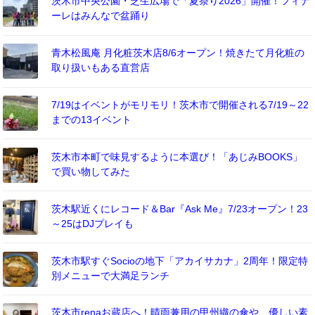
茨木市中央公園・芝生広場で「夏祭り2026」開催！フィナ
ーレはみんなで盆踊り
青木松風庵 月化粧茨木店8/6オープン！焼きたて月化粧の
取り扱いもある直営店
7/19はイベントがモリモリ！茨木市で開催される7/19～22
までの13イベント
茨木市本町で味見するように本選び！「あじみBOOKS」
で買い物してみた
茨木駅近くにレコード＆Bar『Ask Me』7/23オープン！23
～25はDJプレイも
茨木市駅すぐSocioの地下「アカイサカナ」2周年！限定特
別メニューで大満足ランチ
茨木市renaお蔵店へ！晴雨兼用の甲州織の傘や、優しい素