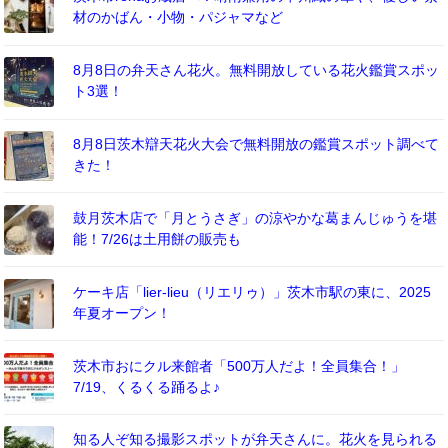
材のかばん・小物・パジャマなど
8月8日の弁天さん花火。無料開放している花火鑑賞スポッ
ト3選！
8月8日茨木辯天花火大会で無料開放の鑑賞スポット調べて
きた！
鼓月茨木店で「月とうさぎ」の涼やかな葛まんじゅうを堪
能！7/26は土用餅の販売も
ケーキ店「lier-lieu（リエリゥ）」茨木市駅の東に、2025
年夏オープン！
茨木市おにクル来館者「500万人だよ！全員集合！」
7/19、くるくる踊るよ♪
知る人ぞ知る撮影スポットが弁天さんに。花火を見られる