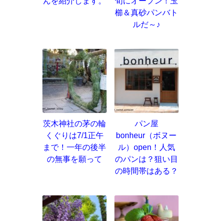
んを紹介します。
旬にオープン！玉
櫛＆真砂パンバト
ルだ～♪
茨木神社の茅の輪
パン屋
くぐりは7/1正午
bonheur（ボヌー
まで！一年の後半
ル）open！人気
の無事を願って
のパンは？狙い目
の時間帯はある？