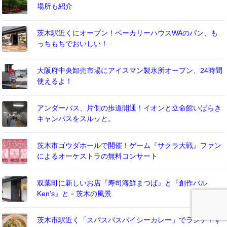
場所も紹介
茨木駅近くにオープン！ベーカリーハウスWAのパン、も
っちもちでおいしい！
大阪府中央卸売市場にアイスマン製氷所オープン、24時間
使えるよ！
アンダーパス、片側の歩道開通！イオンと立命館いばらき
キャンパスをスルッと。
茨木市ゴウダホールで開催！ゲーム『サクラ大戦』ファン
によるオーケストラの無料コンサート
双葉町に新しいお店『寿司海鮮まつば』と『創作バル
Ken’s』と－茨木の風景
茨木市駅近く「スパスパスパイシーカレー」でランチ！す