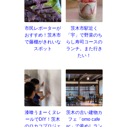
市民レポーターが
茨木市駅近く
おすすめ！茨木市
「宇」で野菜のち
で藤棚がきれいな
らし寿司コースの
スポット
ランチ。また行き
たい！
漆喰うまーくヌレ
茨木の古い建物カ
ールでDIY！茨木
フェ「omo cafe
のロカコプロジェ
+c」で釜めしラン