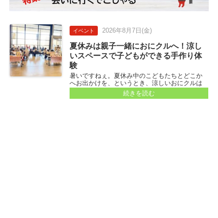
2026年
8月7日
(金)
イベント
夏休みは親子一緒におにクルへ！涼し
いスペースで子どもができる手作り体
験
暑いですねぇ。夏休み中のこどもたちとどこか
へお出かけを、というとき、涼しいおにクルは
オススメ。 8月中、こどもが楽しめる催しも開か
続きを読む
れています。 今回は、11日と13日に開催される
「てづくりアートクラブ」をご紹介...