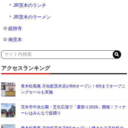
JR茨木のランチ
JR茨木のラーメン
総持寺
南茨木
アクセスランキング
青木松風庵 月化粧茨木店が8/6オープン！8/9までオープニ
ングセールも実施
茨木市中央公園・芝生広場で「夏祭り2026」開催！フィナ
ーレはみんなで盆踊り