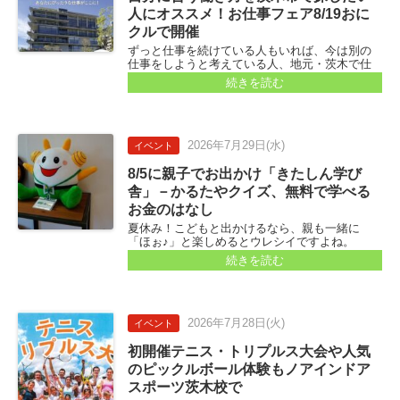
人にオススメ！お仕事フェア8/19おに
クルで開催
ずっと仕事を続けている人もいれば、今は別の
仕事をしようと考えている人、地元・茨木で仕
事をしたいなぁと考えている人もいらっしゃる
続きを読む
でしょうか...
2026年
7月29日
(水)
イベント
8/5に親子でお出かけ「きたしん学び
舎」－かるたやクイズ、無料で学べる
お金のはなし
夏休み！こどもと出かけるなら、親も一緒に
「ほぉ♪」と楽しめるとウレシイですよね。
「日々何かが起こり、誰かに出会う」茨木市の
続きを読む
複合施設おにクルで「お金」にまつわるユニー
クな子ども向けイベントが開催されます...
2026年
7月28日
(火)
イベント
初開催テニス・トリプルス大会や人気
のピックルボール体験もノアインドア
スポーツ茨木校で