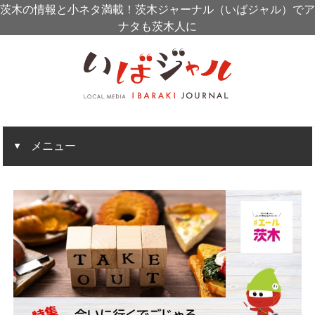
茨木の情報と小ネタ満載！茨木ジャーナル（いばジャル）でア
ナタも茨木人に
メニュー