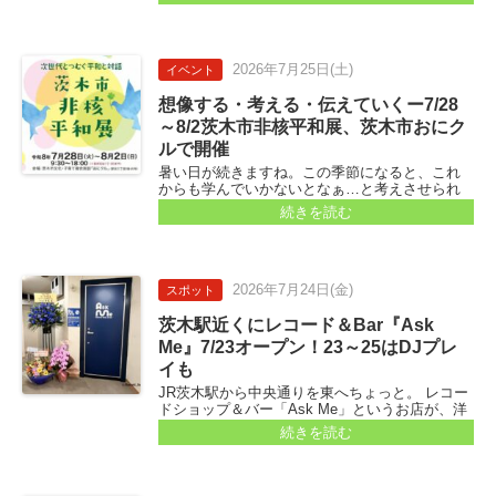
用の入りに食べる「あんころ餅」で、小豆の赤
色が厄払い、お餅のチカラで夏の暑さを乗り切
ろう、というものです...
2026年
7月25日
(土)
イベント
想像する・考える・伝えていくー7/28
～8/2茨木市非核平和展、茨木市おにク
ルで開催
暑い日が続きますね。この季節になると、これ
からも学んでいかないとなぁ…と考えさせられ
る催しがあります。 今年も開催される、茨木市
続きを読む
非核平和展。 会場は、茨木市文化・子育て複合
施設おにクルです...
2026年
7月24日
(金)
スポット
茨木駅近くにレコード＆Bar『Ask
Me』7/23オープン！23～25はDJプレ
イも
JR茨木駅から中央通りを東へちょっと。 レコー
ドショップ＆バー「Ask Me」というお店が、洋
風居酒屋晴れ屋さんの入っている「ソアラビ
続きを読む
ル」3階にオープン！ 教えてもらったので、行っ
てみました...