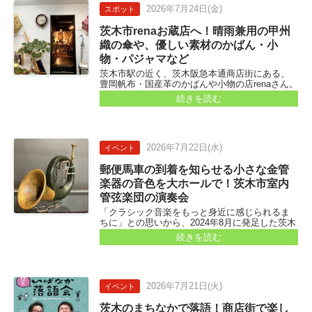
2026年
7月24日
(金)
スポット
茨木市renaお蔵店へ！晴雨兼用の甲州
織の傘や、優しい素材のかばん・小
物・パジャマなど
茨木市駅の近く、茨木阪急本通商店街にある、
豊岡帆布・国産革のかばんや小物の店renaさん。
その2号店「renaお蔵店」がオープンしていたの
続きを読む
で、行ってみました。 読者さんからも「オープ
ンするよ～！」と教えていただいていた場所で
す...
2026年
7月22日
(水)
イベント
郵便馬車の到着を知らせる小さな金管
楽器の音色を大ホールで！茨木市室内
管弦楽団の演奏会
「クラシック音楽をもっと身近に感じられるま
ちに」との思いから、2024年8月に発足した茨木
市室内管弦楽団。 市民主体のオーケストラとし
続きを読む
て、室内楽の公演をメインに活動をしています...
2026年
7月21日
(火)
イベント
茨木のまちなかで落語！商店街で楽し