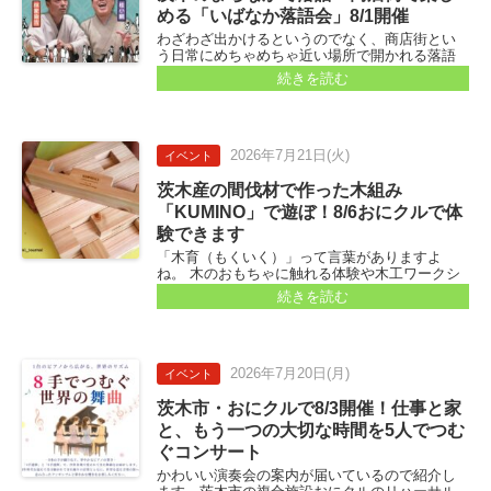
める「いばなか落語会」8/1開催
わざわざ出かけるというのでなく、商店街とい
う日常にめちゃめちゃ近い場所で開かれる落語
会が、8月1日に開催されます。 会場は、阪急茨
続きを読む
木市駅に近い、茨木阪急本通商店街にあるFICベ
ース...
2026年
7月21日
(火)
イベント
茨木産の間伐材で作った木組み
「KUMINO」で遊ぼ！8/6おにクルで体
験できます
「木育（もくいく）」って言葉がありますよ
ね。 木のおもちゃに触れる体験や木工ワークシ
ョップを通して、木材への親しみや木の文化へ
続きを読む
の理解を深めて、木材の良さや利用することの
大切さを学ぶ取り組みです...
2026年
7月20日
(月)
イベント
茨木市・おにクルで8/3開催！仕事と家
と、もう一つの大切な時間を5人でつむ
ぐコンサート
かわいい演奏会の案内が届いているので紹介し