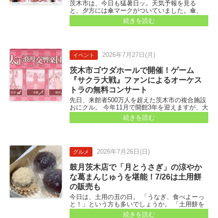
茨木市は、今日も猛暑日ッ。天気予報を見る
と、夕方には傘マークがついていました。傘、
いるのかなぁ。 暑いと運動するのも「やめとこ
続きを読む
か…」と思っちゃいますよね...
2026年
7月27日
(月)
イベント
茨木市ゴウダホールで開催！ゲーム
『サクラ大戦』ファンによるオーケス
トラの無料コンサート
先日、来館者500万人を超えた茨木市の複合施設
おにクル。 今年11月で開館3年を迎えますが、大
ホール・ゴウダホールへはもう行きましたか？
続きを読む
今回紹介するのは、太正浪漫交響楽団さんの演
奏会...
2026年
7月26日
(日)
グルメ
鼓月茨木店で「月とうさぎ」の涼やか
な葛まんじゅうを堪能！7/26は土用餅
の販売も
今日は、土用の丑の日。 「うなぎ、食べよーっ
と！」という方も多いでしょうか。 「土用餅を
食べる～！」という方もいらっしゃいます？ 土
続きを読む