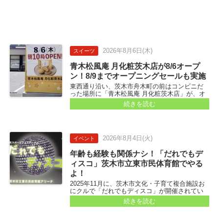
2026年
8月6日
(木)
スイーツ
青木松風庵 月化粧茨木店が8/6オープ
ン！8/9までオープニングセールも実施
東西通り沿い、茨木市舟木町の前はコンビニだ
った場所に「青木松風庵 月化粧茨木店」が、オ
ープンします！ 「舟木町」の交差点を少し東へ
続きを読む
歩いた、通りの南側。プチプランスさんの斜め
向かいあたりです...
2026年
8月4日
(火)
イベント
年齢も経験も関係ナシ！「だれでもデ
ィスコ」茨木市立東市民体育館でやる
よ！
2025年11月に、茨木市文化・子育て複合施設お
にクルで「だれでもディスコ」が開催されてい
たのを、ご存知ですか？ 「踊ってきたでー！」
続きを読む
という人も多いかも♪ ちらっと見に行ったけど、
人がいっぱいだったもんなぁ♪ 老若男女、と...