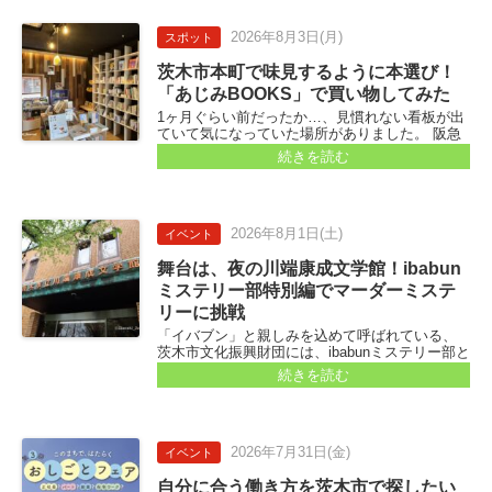
2026年
8月3日
(月)
スポット
茨木市本町で味見するように本選び！
「あじみBOOKS」で買い物してみた
1ヶ月ぐらい前だったか…、見慣れない看板が出
ていて気になっていた場所がありました。 阪急
本通商店街から、スーパーや八百屋さんのある
続きを読む
角を北ヘ進んだ場所。木のめ舎ビルヂングのと
ころです...
2026年
8月1日
(土)
イベント
舞台は、夜の川端康成文学館！ibabun
ミステリー部特別編でマーダーミステ
リーに挑戦
「イバブン」と親しみを込めて呼ばれている、
茨木市文化振興財団には、ibabunミステリー部と
いう活動があって、ワークショップや講座が開
続きを読む
かれているようです。 8月には、茨木市立川端康
成文学館を会場に、特別編を開催！ 参加者は募
集中です...
2026年
7月31日
(金)
イベント
自分に合う働き方を茨木市で探したい