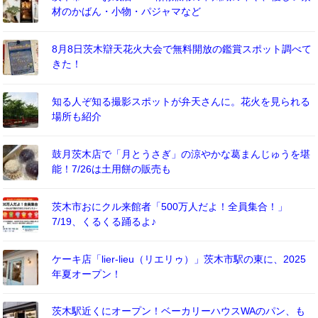
材のかばん・小物・パジャマなど
8月8日茨木辯天花火大会で無料開放の鑑賞スポット調べて
きた！
知る人ぞ知る撮影スポットが弁天さんに。花火を見られる
場所も紹介
鼓月茨木店で「月とうさぎ」の涼やかな葛まんじゅうを堪
能！7/26は土用餅の販売も
茨木市おにクル来館者「500万人だよ！全員集合！」
7/19、くるくる踊るよ♪
ケーキ店「lier-lieu（リエリゥ）」茨木市駅の東に、2025
年夏オープン！
茨木駅近くにオープン！ベーカリーハウスWAのパン、も