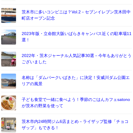
茨木市に多いコンビニは？Vol.2－セブンイレブン茨木田中
町店オープン記念
2023年版・立命館大阪いばらきキャンパス近くの駐車場11
選！
2022年・茨木ジャーナル人気記事30選－今年もありがとう
ございました
名称は「ダムパークいばきた」に決定！安威川ダム公園エ
リアの風景
子ども食堂で一緒に食べよう！季節のごはんカフェsatono
が茨木の野菜を使って
茨木市内24時間ジム6店まとめ－ライザップ監修「チョコ
ザップ」もできる！