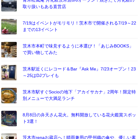
青木松風庵 月化粧茨木店8/6オープン！焼きたて月化粧の
取り扱いもある直営店
7/19はイベントがモリモリ！茨木市で開催される7/19～22
までの13イベント
茨木市本町で味見するように本選び！「あじみBOOKS」
で買い物してみた
茨木駅近くにレコード＆Bar『Ask Me』7/23オープン！23
～25はDJプレイも
茨木市駅すぐSocioの地下「アカイサカナ」2周年！限定特
別メニューで大満足ランチ
8月8日の弁天さん花火。無料開放している花火鑑賞スポッ
ト3選！
茨木市renaお蔵店へ！晴雨兼用の甲州織の傘や、優しい素