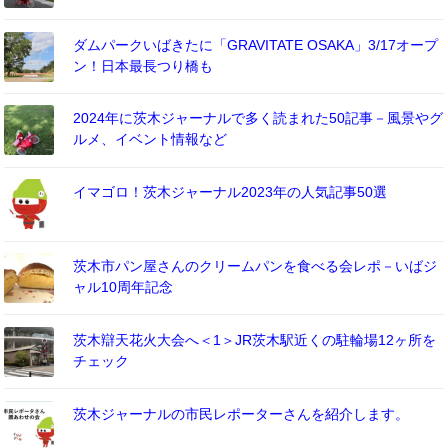
ダムパークいばきたに「GRAVITATE OSAKA」3/17オープ
ン！日本最長つり橋も
2024年に茨木ジャーナルで多く読まれた50記事－風景やグ
ルメ、イベント情報など
イマゴロ！茨木ジャーナル2023年の人気記事50選
茨木市パン屋さんのクリームパンを食べる会レポ－いばジ
ャル10周年記念
茨木辯天花火大会へ＜1＞JR茨木駅近くの駐輪場12ヶ所を
チェック
茨木ジャーナルの市民レポーターさんを紹介します。