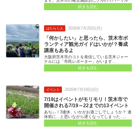
ます。茨木市の複合施設おにクルのリハーサル
室（3階）でのピアノコンサートです。 1台のピ
続きを読む
アノを2人で演奏する4手連弾、4人で演奏する8
手連弾と、見るのも楽しいコンサートです...
2026年
7月20日
(月)
はたらく人
「何かしたい」と思ったら、茨木市ボ
ランティア観光ガイドはいかが？養成
講座もあるよ
大阪府茨木市のコトを発信している茨木ジャー
ナルには「市民レポーター」がいます...
続きを読む
2026年
7月19日
(日)
イベント
7/19はイベントがモリモリ！茨木市で
開催される7/19～22までの13イベント
あぢぃ！3連休、いかがお過ごしでしょうか？ 連
休前に…と思いながら遅くなってしまった…。
皆さまから届くイベント情報のうち、この連休
続きを読む
に実施されるイベントが多いなぁと思っていた
ので、まとめたいと思っていて...