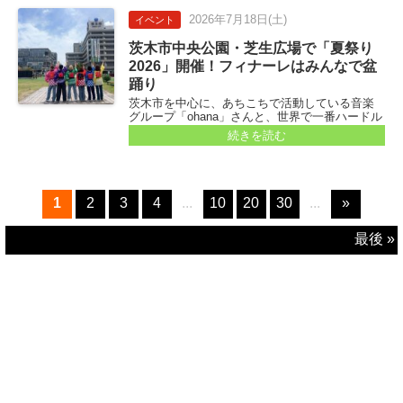
2026年
7月18日
(土)
イベント
茨木市中央公園・芝生広場で「夏祭り
2026」開催！フィナーレはみんなで盆
踊り
茨木市を中心に、あちこちで活動している音楽
グループ「ohana」さんと、世界で一番ハードル
の低いダンスレッスンを目指している「カラフ
続きを読む
ル」さんが主催する「夏祭り」を紹介します。 9
月に予定している「きみイロFESTIVAL」のプレ
イベントとしての開催...
1
2
3
4
...
10
20
30
...
»
最後 »