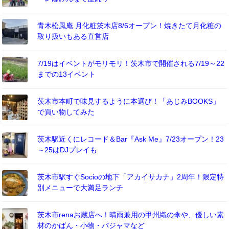
青木松風庵 月化粧茨木店8/6オープン！焼きたて月化粧の
取り扱いもある直営店
7/19はイベントがモリモリ！茨木市で開催される7/19～22
までの13イベント
茨木市本町で味見するように本選び！「あじみBOOKS」
で買い物してみた
茨木駅近くにレコード＆Bar『Ask Me』7/23オープン！23
～25はDJプレイも
茨木市駅すぐSocioの地下「アカイサカナ」2周年！限定特
別メニューで大満足ランチ
茨木市renaお蔵店へ！晴雨兼用の甲州織の傘や、優しい素
材のかばん・小物・パジャマなど