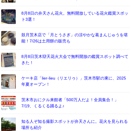
8月8日の弁天さん花火。無料開放している花火鑑賞スポッ
ト3選！
鼓月茨木店で「月とうさぎ」の涼やかな葛まんじゅうを堪
能！7/26は土用餅の販売も
8月8日茨木辯天花火大会で無料開放の鑑賞スポット調べて
きた！
ケーキ店「lier-lieu（リエリゥ）」茨木市駅の東に、2025
年夏オープン！
茨木市おにクル来館者「500万人だよ！全員集合！」
7/19、くるくる踊るよ♪
知る人ぞ知る撮影スポットが弁天さんに。花火を見られる
場所も紹介