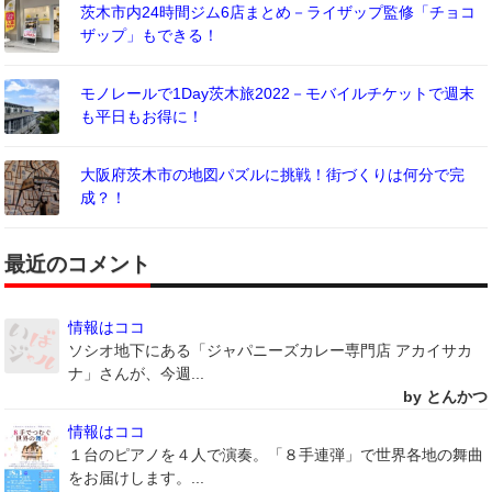
茨木市内24時間ジム6店まとめ－ライザップ監修「チョコ
ザップ」もできる！
モノレールで1Day茨木旅2022－モバイルチケットで週末
も平日もお得に！
大阪府茨木市の地図パズルに挑戦！街づくりは何分で完
成？！
最近のコメント
情報はココ
ソシオ地下にある「ジャパニーズカレー専門店 アカイサカ
ナ」さんが、今週...
by とんかつ
情報はココ
１台のピアノを４人で演奏。「８手連弾」で世界各地の舞曲
をお届けします。...