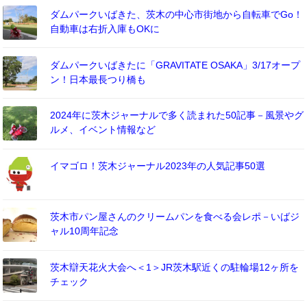
ダムパークいばきた、茨木の中心市街地から自転車でGo！
自動車は右折入庫もOKに
ダムパークいばきたに「GRAVITATE OSAKA」3/17オープ
ン！日本最長つり橋も
2024年に茨木ジャーナルで多く読まれた50記事－風景やグ
ルメ、イベント情報など
イマゴロ！茨木ジャーナル2023年の人気記事50選
茨木市パン屋さんのクリームパンを食べる会レポ－いばジ
ャル10周年記念
茨木辯天花火大会へ＜1＞JR茨木駅近くの駐輪場12ヶ所を
チェック