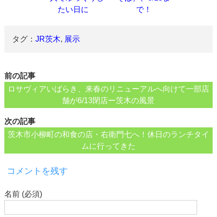
たい日に
で！
タグ：
JR茨木
,
展示
前の記事
ロサヴィアいばらき、来春のリニューアルへ向けて一部店
舗が6/13閉店ー茨木の風景
次の記事
茨木市小柳町の和食の店・右衛門七へ！休日のランチタイ
ムに行ってきた
コメントを残す
名前 (必須)