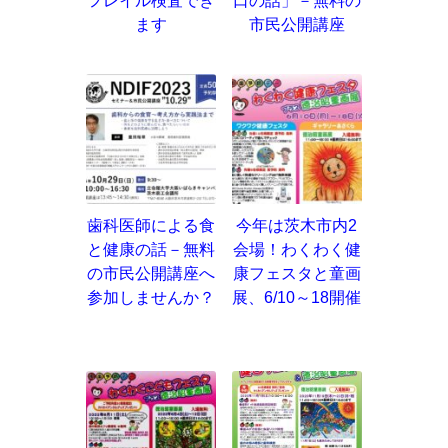
フレイル検査でき
口の話」－無料の
ます
市民公開講座
歯科医師による食
今年は茨木市内2
と健康の話－無料
会場！わくわく健
の市民公開講座へ
康フェスタと童画
参加しませんか？
展、6/10～18開催