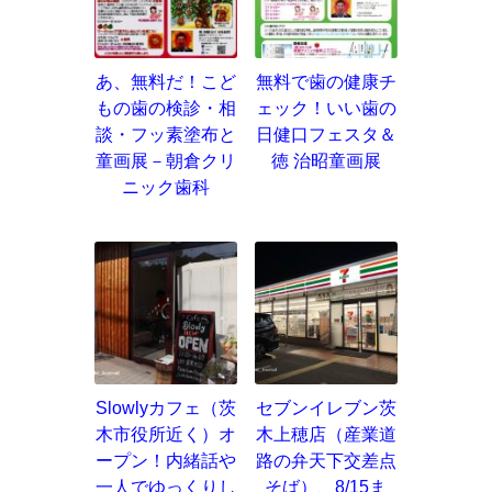
あ、無料だ！こど
無料で歯の健康チ
もの歯の検診・相
ェック！いい歯の
談・フッ素塗布と
日健口フェスタ＆
童画展－朝倉クリ
徳 治昭童画展
ニック歯科
Slowlyカフェ（茨
セブンイレブン茨
木市役所近く）オ
木上穂店（産業道
ープン！内緒話や
路の弁天下交差点
一人でゆっくりし
そば）、8/15ま