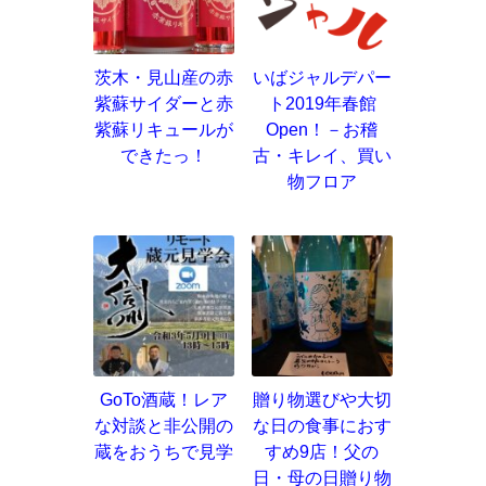
茨木・見山産の赤
いばジャルデパー
紫蘇サイダーと赤
ト2019年春館
紫蘇リキュールが
Open！－お稽
できたっ！
古・キレイ、買い
物フロア
GoTo酒蔵！レア
贈り物選びや大切
な対談と非公開の
な日の食事におす
蔵をおうちで見学
すめ9店！父の
日・母の日贈り物