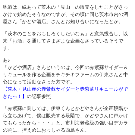
地酒は、縁あって茨木の「見山」の販売をしたことがきっ
かけで始めたそうなのですが、その頃に同じ茨木市内の酒
屋さん「かどや酒店」さんとお知り合いになったとか。
「茨木のことをおもしろくしたいなぁ」と意気投合し、以
来「お酒」を通してさまざまな企画なさっているそうで
す。
あ♪
「かどや酒店」さんというのは、今回の赤紫蘇サイダー＆
リキュールを作る企画をチキチキファームの伊東さんと中
心になって活動なさった方です。
【茨木・見山産の赤紫蘇サイダーと赤紫蘇リキュールがで
きたっ！】
の記事参照
「赤紫蘇に関しては、伊東くんとかどやさんが企画段階か
ら立ちあげて、僕は販売する段階で、かどやさんに声かけ
てもらったから・・・」と、市川海老蔵級の強い目ヂカラ
の割に、控えめにおっしゃる西島さん。