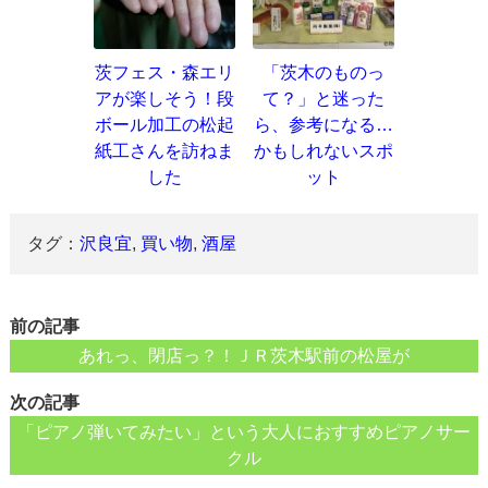
茨フェス・森エリ
「茨木のものっ
アが楽しそう！段
て？」と迷った
ボール加工の松起
ら、参考になる…
紙工さんを訪ねま
かもしれないスポ
した
ット
タグ：
沢良宜
,
買い物
,
酒屋
前の記事
あれっ、閉店っ？！ＪＲ茨木駅前の松屋が
次の記事
「ピアノ弾いてみたい」という大人におすすめピアノサー
クル