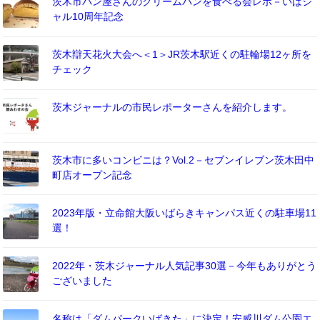
茨木市パン屋さんのクリームパンを食べる会レポ－いばジ
ャル10周年記念
茨木辯天花火大会へ＜1＞JR茨木駅近くの駐輪場12ヶ所を
チェック
茨木ジャーナルの市民レポーターさんを紹介します。
茨木市に多いコンビニは？Vol.2－セブンイレブン茨木田中
町店オープン記念
2023年版・立命館大阪いばらきキャンパス近くの駐車場11
選！
2022年・茨木ジャーナル人気記事30選－今年もありがとう
ございました
名称は「ダムパークいばきた」に決定！安威川ダム公園エ