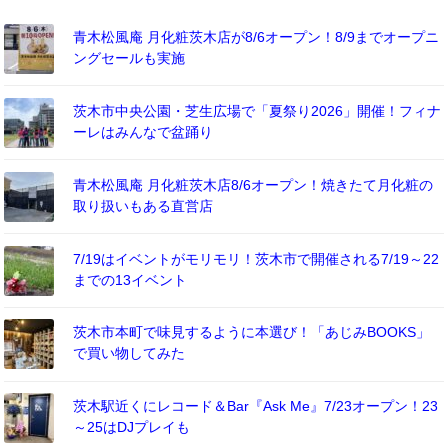
青木松風庵 月化粧茨木店が8/6オープン！8/9までオープニ
ングセールも実施
茨木市中央公園・芝生広場で「夏祭り2026」開催！フィナ
ーレはみんなで盆踊り
青木松風庵 月化粧茨木店8/6オープン！焼きたて月化粧の
取り扱いもある直営店
7/19はイベントがモリモリ！茨木市で開催される7/19～22
までの13イベント
茨木市本町で味見するように本選び！「あじみBOOKS」
で買い物してみた
茨木駅近くにレコード＆Bar『Ask Me』7/23オープン！23
～25はDJプレイも