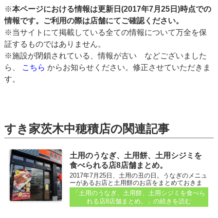
※
本ページにおける情報は更新日(2017年7月25日)時点での
情報です。ご利用の際は店舗にてご確認ください。
※当サイトにて掲載している全ての情報について万全を保
証するものではありません。
※施設が閉鎖されている、情報が古い などございました
ら、
こちら
からお知らせください。修正させていただきま
す。
すき家茨木中穂積店の関連記事
土用のうなぎ、土用餅、土用シジミを
食べられる店8店舗まとめ。
2017年7月25日、土用の丑の日。うなぎのメニュ
ーがあるお店と土用餅のお店をまとめておきま
す。お店で食べられるところもあれば、テイク
「土用のうなぎ、土用餅、土用シジミを食べら
アウトのみのところもありますよ～。 （場所と
れる店8店舗まとめ。」
の続きを読む
店舗名を記載しています...