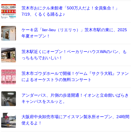
茨木市おにクル来館者「500万人だよ！全員集合！」
7/19、くるくる踊るよ♪
ケーキ店「lier-lieu（リエリゥ）」茨木市駅の東に、2025
年夏オープン！
茨木駅近くにオープン！ベーカリーハウスWAのパン、も
っちもちでおいしい！
茨木市ゴウダホールで開催！ゲーム『サクラ大戦』ファン
によるオーケストラの無料コンサート
アンダーパス、片側の歩道開通！イオンと立命館いばらき
キャンパスをスルッと。
大阪府中央卸売市場にアイスマン製氷所オープン、24時間
使えるよ！