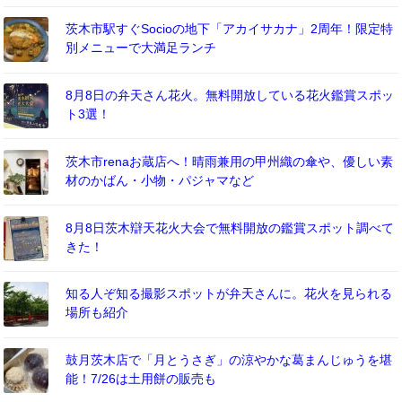
茨木市駅すぐSocioの地下「アカイサカナ」2周年！限定特
別メニューで大満足ランチ
8月8日の弁天さん花火。無料開放している花火鑑賞スポッ
ト3選！
茨木市renaお蔵店へ！晴雨兼用の甲州織の傘や、優しい素
材のかばん・小物・パジャマなど
8月8日茨木辯天花火大会で無料開放の鑑賞スポット調べて
きた！
知る人ぞ知る撮影スポットが弁天さんに。花火を見られる
場所も紹介
鼓月茨木店で「月とうさぎ」の涼やかな葛まんじゅうを堪
能！7/26は土用餅の販売も