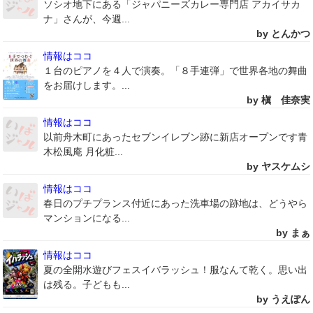
ソシオ地下にある「ジャパニーズカレー専門店 アカイサカ
ナ」さんが、今週...
by とんかつ
情報はココ
１台のピアノを４人で演奏。「８手連弾」で世界各地の舞曲
をお届けします。...
by 槇 佳奈実
情報はココ
以前舟木町にあったセブンイレブン跡に新店オープンです青
木松風庵 月化粧...
by ヤスケムシ
情報はココ
春日のプチプランス付近にあった洗車場の跡地は、どうやら
マンションになる...
by まぁ
情報はココ
夏の全開水遊びフェスイバラッシュ！服なんて乾く。思い出
は残る。子どもも...
by うえぽん