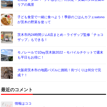
リアの風景
子ども食堂で一緒に食べよう！季節のごはんカフェsatono
が茨木の野菜を使って
茨木市内24時間ジム6店まとめ－ライザップ監修「チョコ
ザップ」もできる！
モノレールで1Day茨木旅2022－モバイルチケットで週末
も平日もお得に！
大阪府茨木市の地図パズルに挑戦！街づくりは何分で完
成？！
最近のコメント
情報はココ