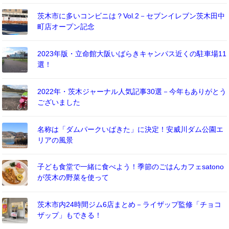
茨木市に多いコンビニは？Vol.2－セブンイレブン茨木田中
町店オープン記念
2023年版・立命館大阪いばらきキャンパス近くの駐車場11
選！
2022年・茨木ジャーナル人気記事30選－今年もありがとう
ございました
名称は「ダムパークいばきた」に決定！安威川ダム公園エ
リアの風景
子ども食堂で一緒に食べよう！季節のごはんカフェsatono
が茨木の野菜を使って
茨木市内24時間ジム6店まとめ－ライザップ監修「チョコ
ザップ」もできる！