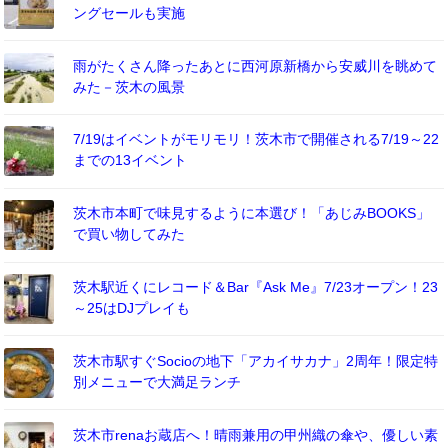
ングセールも実施
雨がたくさん降ったあとに西河原新橋から安威川を眺めて
みた－茨木の風景
7/19はイベントがモリモリ！茨木市で開催される7/19～22
までの13イベント
茨木市本町で味見するように本選び！「あじみBOOKS」
で買い物してみた
茨木駅近くにレコード＆Bar『Ask Me』7/23オープン！23
～25はDJプレイも
茨木市駅すぐSocioの地下「アカイサカナ」2周年！限定特
別メニューで大満足ランチ
茨木市renaお蔵店へ！晴雨兼用の甲州織の傘や、優しい素