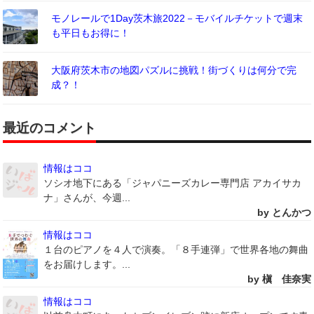
モノレールで1Day茨木旅2022－モバイルチケットで週末
も平日もお得に！
大阪府茨木市の地図パズルに挑戦！街づくりは何分で完
成？！
最近のコメント
情報はココ
ソシオ地下にある「ジャパニーズカレー専門店 アカイサカ
ナ」さんが、今週...
by とんかつ
情報はココ
１台のピアノを４人で演奏。「８手連弾」で世界各地の舞曲
をお届けします。...
by 槇 佳奈実
情報はココ