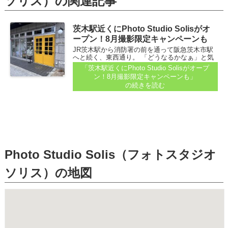
ソリス）の関連記事
茨木駅近くにPhoto Studio Solisがオ
ープン！8月撮影限定キャンペーンも
JR茨木駅から消防署の前を通って阪急茨木市駅
へと続く、東西通り。 「どうなるかなぁ」と気
になっていた、串カツ屋さんだった場所につい
「茨木駅近くにPhoto Studio Solisがオープ
て、読者さんが教えてくれたので行ってみまし
ン！8月撮影限定キャンペーンも」
た...
の続きを読む
Photo Studio Solis（フォトスタジオ
ソリス）の地図