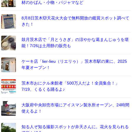
材のかばん・小物・パジャマなど
8月8日茨木辯天花火大会で無料開放の鑑賞スポット調べて
きた！
鼓月茨木店で「月とうさぎ」の涼やかな葛まんじゅうを堪
能！7/26は土用餅の販売も
ケーキ店「lier-lieu（リエリゥ）」茨木市駅の東に、2025
年夏オープン！
茨木市おにクル来館者「500万人だよ！全員集合！」
7/19、くるくる踊るよ♪
大阪府中央卸売市場にアイスマン製氷所オープン、24時間
使えるよ！
知る人ぞ知る撮影スポットが弁天さんに。花火を見られる