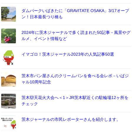
ダムパークいばきたに「GRAVITATE OSAKA」3/17オープ
ン！日本最長つり橋も
2024年に茨木ジャーナルで多く読まれた50記事－風景やグ
ルメ、イベント情報など
イマゴロ！茨木ジャーナル2023年の人気記事50選
茨木市パン屋さんのクリームパンを食べる会レポ－いばジ
ャル10周年記念
茨木辯天花火大会へ＜1＞JR茨木駅近くの駐輪場12ヶ所を
チェック
茨木ジャーナルの市民レポーターさんを紹介します。