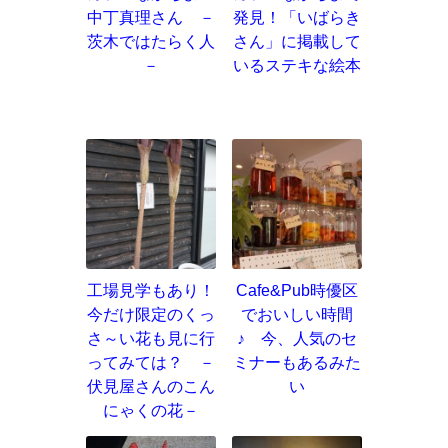
中丁真理さん －
発見！「いばらき
茨木ではたらく人
さん」に掲載して
－
いるステキな絵本
工場見学もあり！
Cafe&Pub時優区
今だけ限定のくっ
でおいしい時間
さ～い花も見に行
♪ 今、人気のセ
ってみては？ －
ミナーもあるみた
伏見屋さんのこん
い
にゃくの花－