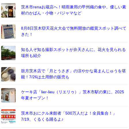
茨木市renaお蔵店へ！晴雨兼用の甲州織の傘や、優しい素
材のかばん・小物・パジャマなど
8月8日茨木辯天花火大会で無料開放の鑑賞スポット調べて
きた！
知る人ぞ知る撮影スポットが弁天さんに。花火を見られる
場所も紹介
鼓月茨木店で「月とうさぎ」の涼やかな葛まんじゅうを堪
能！7/26は土用餅の販売も
ケーキ店「lier-lieu（リエリゥ）」茨木市駅の東に、2025
年夏オープン！
茨木市おにクル来館者「500万人だよ！全員集合！」
7/19、くるくる踊るよ♪