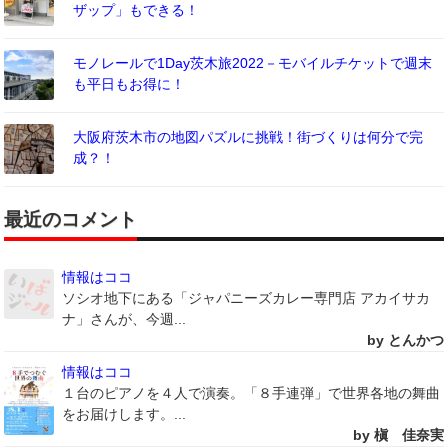
ザップ」もできる！
モノレールで1Day茨木旅2022－モバイルチケットで週末
も平日もお得に！
大阪府茨木市の地図パズルに挑戦！街づくりは何分で完
成？！
最近のコメント
情報はココ
ソシオ地下にある「ジャパニーズカレー専門店 アカイサカ
ナ」さんが、今週...
by とんかつ
情報はココ
１台のピアノを４人で演奏。「８手連弾」で世界各地の舞曲
をお届けします。...
by 槇 佳奈実