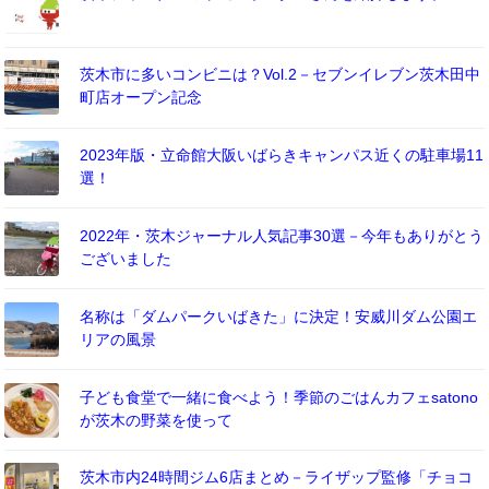
茨木市に多いコンビニは？Vol.2－セブンイレブン茨木田中
町店オープン記念
2023年版・立命館大阪いばらきキャンパス近くの駐車場11
選！
2022年・茨木ジャーナル人気記事30選－今年もありがとう
ございました
名称は「ダムパークいばきた」に決定！安威川ダム公園エ
リアの風景
子ども食堂で一緒に食べよう！季節のごはんカフェsatono
が茨木の野菜を使って
茨木市内24時間ジム6店まとめ－ライザップ監修「チョコ