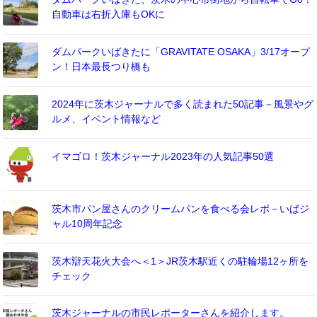
自動車は右折入庫もOKに
ダムパークいばきたに「GRAVITATE OSAKA」3/17オープ
ン！日本最長つり橋も
2024年に茨木ジャーナルで多く読まれた50記事－風景やグ
ルメ、イベント情報など
イマゴロ！茨木ジャーナル2023年の人気記事50選
茨木市パン屋さんのクリームパンを食べる会レポ－いばジ
ャル10周年記念
茨木辯天花火大会へ＜1＞JR茨木駅近くの駐輪場12ヶ所を
チェック
茨木ジャーナルの市民レポーターさんを紹介します。