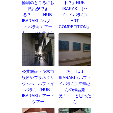
輪場のところにお
ト？」HUB-
風呂ができ
IBARAKI （ハ
る？！ －HUB-
ブ・イバラキ）
IBARAKI（ハブ
ART
イバラキ）アー
COMPETITION」
ト・コンペティシ
ョン
公共施設・茨木市
あ、HUB
役所やプラネタリ
IBARAKI（ハブ・
ウムへ！ハブ・イ
イバラキ）中島さ
バラキ（HUB-
んの作品発
IBARAKI）アート
見！・・と思った
ツアー
ら