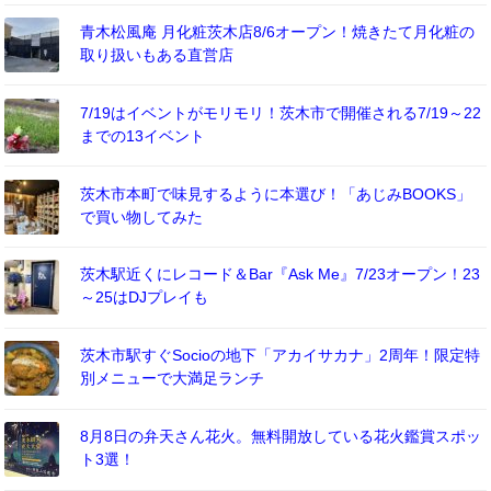
青木松風庵 月化粧茨木店8/6オープン！焼きたて月化粧の
取り扱いもある直営店
7/19はイベントがモリモリ！茨木市で開催される7/19～22
までの13イベント
茨木市本町で味見するように本選び！「あじみBOOKS」
で買い物してみた
茨木駅近くにレコード＆Bar『Ask Me』7/23オープン！23
～25はDJプレイも
茨木市駅すぐSocioの地下「アカイサカナ」2周年！限定特
別メニューで大満足ランチ
8月8日の弁天さん花火。無料開放している花火鑑賞スポッ
ト3選！