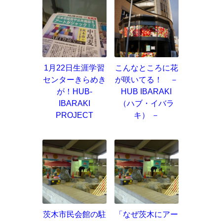
1月22日生涯学習
こんなところに花
センターきらめき
が咲いてる！ －
が！HUB-
HUB IBARAKI
IBARAKI
（ハブ・イバラ
PROJECT
キ） －
茨木市民会館の駐
「なぜ茨木にアー