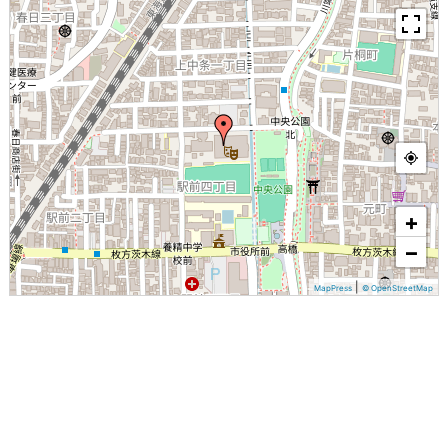
+
−
|
MapPress
© OpenStreetMap