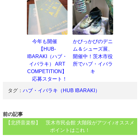
今年も開催
かぴっかぴのデニ
【HUB-
ム＆シューズ展、
IBARAKI（ハブ・
開催中！茨木市役
イバラキ） ART
所でハブ・イバラ
COMPETITION】
キ
応募スタート！
タグ：
ハブ・イバラキ（HUB IBARAKI）
前の記事
【北摂音楽祭】 茨木市民会館 大階段がアツイ♪オススメ
ポイントはこれ！