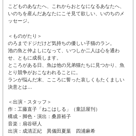
こどものあなたへ、これからおとなになるあなたへ、
いのちを産んだあなたにこそ見て欲しい、いのちのメ
ッセージ。
＜ものがたり＞
のろまでドジだけど気持ちの優しい子猫のラン。
池の魚と仲よしになって、いつしか二人は心を通わ
せ、ともに成長します。
ところがある日、魚は他の兄弟猫たちに見つかり、魚
とり競争がおこなわれることに。
ランが悩んだ末、こころに誓った哀しくもたくましい
決意とは…
＜出演・スタッフ＞
作：工藤直子「ねこはしる」（童話屋刊）
構成・脚色・演出：桑原裕子
音楽：扇谷研人
出演：成清正紀 異儀田夏葉 四浦麻希