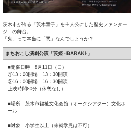
茨木市が誇る「茨木童子」を主人公にした歴史ファンター
ジ―の舞台。
「鬼」って本当に「悪」なんでしょうか？
まちおこし演劇公演「茨姫 -IBARAKI-」
■開催日時 8月11日（日）
①13：00開場 13：30開演
②16：00開場 16：30開演
上映時間80分（休憩なし）
■場所 茨木市福祉文化会館（オークシアター）文化ホ
ール
■対象 小学生以上（未就学児は不可）