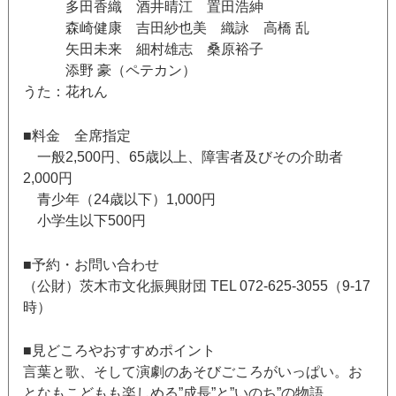
多田香織 酒井晴江 置田浩紳
森崎健康 吉田紗也美 織詠 高橋 乱
矢田未来 細村雄志 桑原裕子
添野 豪（ペテカン）
うた：花れん
■料金 全席指定
一般2,500円、65歳以上、障害者及びその介助者
2,000円
青少年（24歳以下）1,000円
小学生以下500円
■予約・お問い合わせ
（公財）茨木市文化振興財団 TEL 072-625-3055（9-17
時）
■見どころやおすすめポイント
言葉と歌、そして演劇のあそびごころがいっぱい。お
となもこどもも楽しめる”成長”と”いのち”の物語。