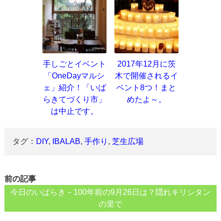
手しごとイベント
2017年12月に茨
「OneDayマルシ
木で開催されるイ
ェ」紹介！「いば
ベント8つ！まと
らきてづくり市」
めたよ～。
は中止です。
タグ：
DIY
,
IBALAB
,
手作り
,
芝生広場
前の記事
今日のいばらき－100年前の9月26日は？隠れキリシタン
の里で