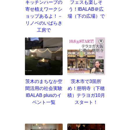
キッチンハーブの
フェスも楽しそ
寄せ植えワークシ
う！IBALAB＠広
ョップあるよ！－
場（下の広場）で
リノベのいばらき
工房で
茨木のまちなか空
茨木市で3箇所
間活用の社会実験
め！慈明寺（下穂
IBALAB plusのイ
積）テラヨガ10月
ベント一覧
スタート！