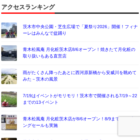
アクセスランキング
茨木市中央公園・芝生広場で「夏祭り2026」開催！フィナ
ーレはみんなで盆踊り
青木松風庵 月化粧茨木店8/6オープン！焼きたて月化粧の
取り扱いもある直営店
雨がたくさん降ったあとに西河原新橋から安威川を眺めて
みた－茨木の風景
7/19はイベントがモリモリ！茨木市で開催される7/19～22
までの13イベント
青木松風庵 月化粧茨木店が8/6オープン！8/9までオープニ
ングセールも実施