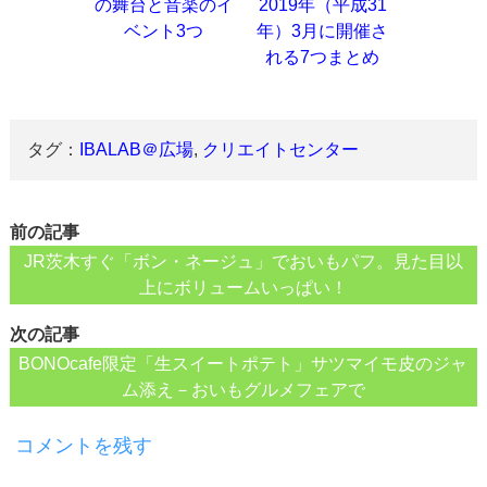
の舞台と音楽のイ
2019年（平成31
ベント3つ
年）3月に開催さ
れる7つまとめ
タグ：
IBALAB＠広場
,
クリエイトセンター
前の記事
JR茨木すぐ「ボン・ネージュ」でおいもパフ。見た目以
上にボリュームいっぱい！
次の記事
BONOcafe限定「生スイートポテト」サツマイモ皮のジャ
ム添え－おいもグルメフェアで
コメントを残す