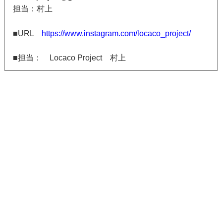
担当：村上
■URL
https://www.instagram.com/locaco_project/
■担当： Locaco Project 村上