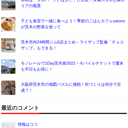
リアの風景
子ども食堂で一緒に食べよう！季節のごはんカフェsatono
が茨木の野菜を使って
茨木市内24時間ジム6店まとめ－ライザップ監修「チョコ
ザップ」もできる！
モノレールで1Day茨木旅2022－モバイルチケットで週末
も平日もお得に！
大阪府茨木市の地図パズルに挑戦！街づくりは何分で完
成？！
最近のコメント
情報はココ