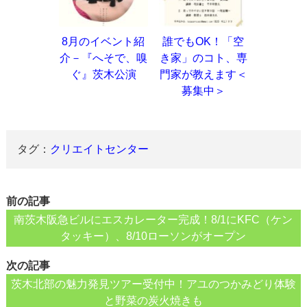
8月のイベント紹
誰でもOK！「空
介－『へそで、嗅
き家」のコト、専
ぐ』茨木公演
門家が教えます＜
募集中＞
タグ：
クリエイトセンター
前の記事
南茨木阪急ビルにエスカレーター完成！8/1にKFC（ケン
タッキー）、8/10ローソンがオープン
次の記事
茨木北部の魅力発見ツアー受付中！アユのつかみどり体験
と野菜の炭火焼きも