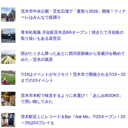
茨木市中央公園・芝生広場で「夏祭り2026」開催！フィナ
ーレはみんなで盆踊り
青木松風庵 月化粧茨木店8/6オープン！焼きたて月化粧の
取り扱いもある直営店
雨がたくさん降ったあとに西河原新橋から安威川を眺めて
みた－茨木の風景
7/19はイベントがモリモリ！茨木市で開催される7/19～22
までの13イベント
茨木市本町で味見するように本選び！「あじみBOOKS」
で買い物してみた
茨木駅近くにレコード＆Bar『Ask Me』7/23オープン！23
～25はDJプレイも