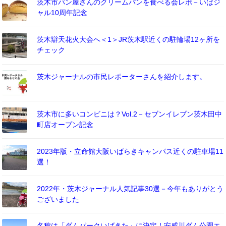
茨木市パン屋さんのクリームパンを食べる会レポ－いばジ
ャル10周年記念
茨木辯天花火大会へ＜1＞JR茨木駅近くの駐輪場12ヶ所を
チェック
茨木ジャーナルの市民レポーターさんを紹介します。
茨木市に多いコンビニは？Vol.2－セブンイレブン茨木田中
町店オープン記念
2023年版・立命館大阪いばらきキャンパス近くの駐車場11
選！
2022年・茨木ジャーナル人気記事30選－今年もありがとう
ございました
名称は「ダムパークいばきた」に決定！安威川ダム公園エ