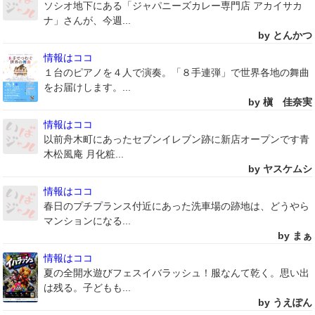
ソシオ地下にある「ジャパニーズカレー専門店 アカイサカ
ナ」さんが、今週...
by とんかつ
情報はココ
１台のピアノを４人で演奏。「８手連弾」で世界各地の舞曲
をお届けします。...
by 槇 佳奈実
情報はココ
以前舟木町にあったセブンイレブン跡に新店オープンです青
木松風庵 月化粧...
by ヤスケムシ
情報はココ
春日のプチプランス付近にあった洗車場の跡地は、どうやら
マンションになる...
by まぁ
情報はココ
夏の全開水遊びフェスイバラッシュ！服なんて乾く。思い出
は残る。子どもも...
by うえぽん