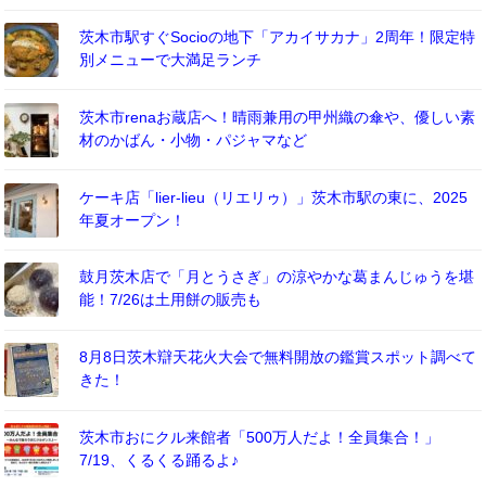
茨木市駅すぐSocioの地下「アカイサカナ」2周年！限定特
別メニューで大満足ランチ
茨木市renaお蔵店へ！晴雨兼用の甲州織の傘や、優しい素
材のかばん・小物・パジャマなど
ケーキ店「lier-lieu（リエリゥ）」茨木市駅の東に、2025
年夏オープン！
鼓月茨木店で「月とうさぎ」の涼やかな葛まんじゅうを堪
能！7/26は土用餅の販売も
8月8日茨木辯天花火大会で無料開放の鑑賞スポット調べて
きた！
茨木市おにクル来館者「500万人だよ！全員集合！」
7/19、くるくる踊るよ♪