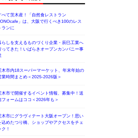
すべて茨木産！「自然食レストラン
BONOcafe」は、大阪で行くべき100のレス
トランに
暮らしを支えるものづくり企業・辰巳工業へ
行ってきた！いばらきオープンカンパニー事
業
茨木市内18スーパーマーケット、年末年始の
営業時間まとめ＜2025-2026版＞
茨木市で開催するイベント情報、募集中！送
信フォームはココ＜2026年も＞
茨木市にグラヴィテート大阪オープン！思い
を込めたつり橋、ショップやアクセスをチェ
ック！