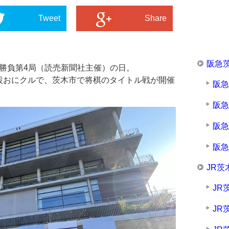
Tweet
Share
阪急
七番勝負第4局（読売新聞社主催）の日。
設おにクルで、茨木市で将棋のタイトル戦が開催
阪
阪
阪
阪
JR茨
JR
JR