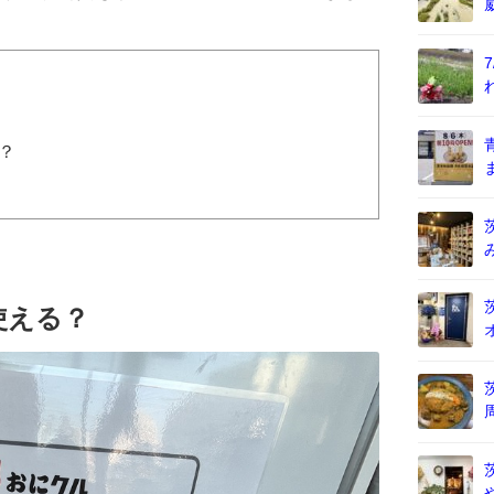
？
使える？