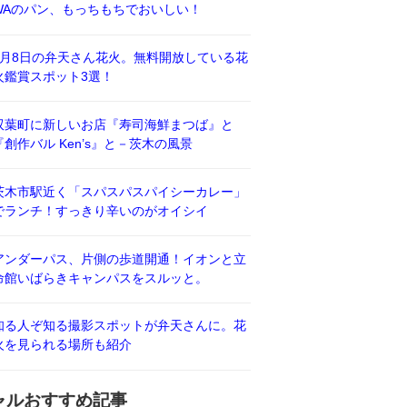
WAのパン、もっちもちでおいしい！
8月8日の弁天さん花火。無料開放している花
火鑑賞スポット3選！
双葉町に新しいお店『寿司海鮮まつば』と
『創作バル Ken’s』と－茨木の風景
茨木市駅近く「スパスパスパイシーカレー」
でランチ！すっきり辛いのがオイシイ
アンダーパス、片側の歩道開通！イオンと立
命館いばらきキャンパスをスルッと。
知る人ぞ知る撮影スポットが弁天さんに。花
火を見られる場所も紹介
ャルおすすめ記事