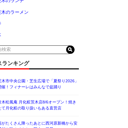
茨木のランチ
茨木のラーメン
寺
木
スランキング
茨木市中央公園・芝生広場で「夏祭り2026」
開催！フィナーレはみんなで盆踊り
青木松風庵 月化粧茨木店8/6オープン！焼き
たて月化粧の取り扱いもある直営店
雨がたくさん降ったあとに西河原新橋から安