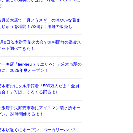
ど
鼓月茨木店で「月とうさぎ」の涼やかな葛ま
んじゅうを堪能！7/26は土用餅の販売も
8月8日茨木辯天花火大会で無料開放の鑑賞ス
ポット調べてきた！
ケーキ店「lier-lieu（リエリゥ）」茨木市駅の
東に、2025年夏オープン！
茨木市おにクル来館者「500万人だよ！全員
集合！」7/19、くるくる踊るよ♪
大阪府中央卸売市場にアイスマン製氷所オー
プン、24時間使えるよ！
茨木駅近くにオープン！ベーカリーハウス