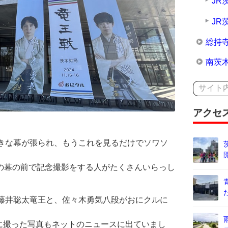
JR
JR
総持
南茨
アクセ
大きな幕が張られ、もうこれを見るだけでソワソ
の幕の前で記念撮影をする人がたくさんいらっし
に藤井聡太竜王と、佐々木勇気八段がおにクルに
に撮った写真もネットのニュースに出ていまし