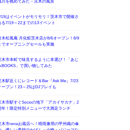
威川を眺めてみた－茨木の風景
7/19はイベントがモリモリ！茨木市で開催さ
れる7/19～22までの13イベント
青木松風庵 月化粧茨木店が8/6オープン！8/9
までオープニングセールも実施
茨木市本町で味見するように本選び！「あじ
みBOOKS」で買い物してみた
茨木駅近くにレコード＆Bar『Ask Me』7/23
オープン！23～25はDJプレイも
茨木市駅すぐSocioの地下「アカイサカナ」2
周年！限定特別メニューで大満足ランチ
茨木市renaお蔵店へ！晴雨兼用の甲州織の傘
や、優しい素材のかばん・小物・パジャマな