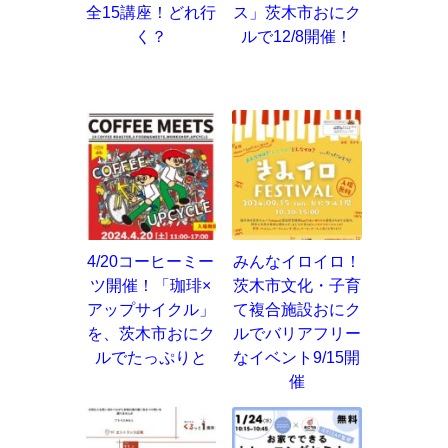
全15講座！どれ行
ス」茨木市おにク
く？
ルで12/8開催！
4/20コーヒーミー
みんなイロイロ！
ツ開催！「珈琲×
茨木市文化・子育
アップサイクル」
て複合施設おにク
を、茨木市おにク
ルでバリアフリー
ルでたっぷりと
なイベント9/15開
催