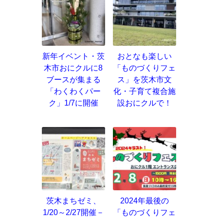
新年イベント・茨
おとなも楽しい
木市おにクルに8
「ものづくりフェ
ブースが集まる
ス」を茨木市文
「わくわくパー
化・子育て複合施
ク」1/7に開催
設おにクルで！
茨木まちゼミ、
2024年最後の
1/20～2/27開催－
「ものづくりフェ