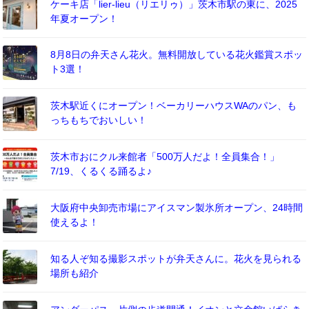
ケーキ店「lier-lieu（リエリゥ）」茨木市駅の東に、2025
年夏オープン！
8月8日の弁天さん花火。無料開放している花火鑑賞スポッ
ト3選！
茨木駅近くにオープン！ベーカリーハウスWAのパン、も
っちもちでおいしい！
茨木市おにクル来館者「500万人だよ！全員集合！」
7/19、くるくる踊るよ♪
大阪府中央卸売市場にアイスマン製氷所オープン、24時間
使えるよ！
知る人ぞ知る撮影スポットが弁天さんに。花火を見られる
場所も紹介