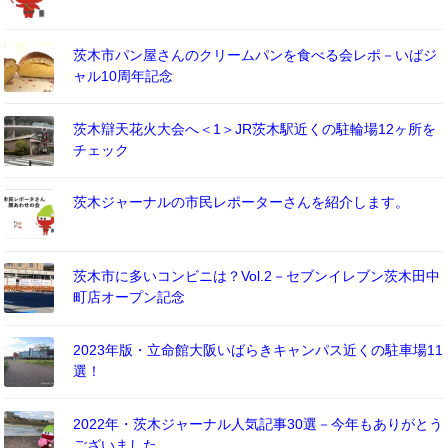
茨木市パン屋さんのクリームパンを食べる会レポ－いばジ
ャル10周年記念
茨木辯天花火大会へ＜1＞JR茨木駅近くの駐輪場12ヶ所を
チェック
茨木ジャーナルの市民レポーターさんを紹介します。
茨木市に多いコンビニは？Vol.2－セブンイレブン茨木田中
町店オープン記念
2023年版・立命館大阪いばらきキャンパス近くの駐車場11
選！
2022年・茨木ジャーナル人気記事30選－今年もありがとう
ございました