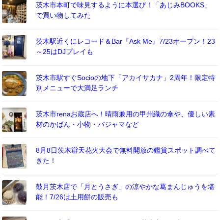
茨木市本町で味見するように本選び！「あじみBOOKS」
で買い物してみた
茨木駅近くにレコード＆Bar『Ask Me』7/23オープン！23
～25はDJプレイも
茨木市駅すぐSocioの地下「アカイサカナ」2周年！限定特
別メニューで大満足ランチ
茨木市renaお蔵店へ！晴雨兼用の甲州織の傘や、優しい素
材のかばん・小物・パジャマなど
8月8日茨木辯天花火大会で無料開放の鑑賞スポット調べて
きた！
鼓月茨木店で「月とうさぎ」の涼やかな葛まんじゅうを堪
能！7/26は土用餅の販売も