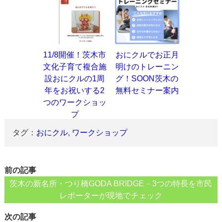
11/8開催！茨木市
おにクルでお正月
文化子育て複合施
明けのトレーニン
設おにクルの1周
グ！SOON茨木の
年をお祝いする2
無料セミナー案内
つのワークショッ
プ
タグ：
おにクル
,
ワークショップ
前の記事
茨木の新名所・つり橋GODA BRIDGE－3つの特長を市民
レポーターが現地でチェック
次の記事