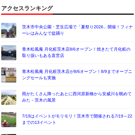
アクセスランキング
茨木市中央公園・芝生広場で「夏祭り2026」開催！フィナ
ーレはみんなで盆踊り
青木松風庵 月化粧茨木店8/6オープン！焼きたて月化粧の
取り扱いもある直営店
青木松風庵 月化粧茨木店が8/6オープン！8/9までオープニ
ングセールも実施
雨がたくさん降ったあとに西河原新橋から安威川を眺めて
みた－茨木の風景
7/19はイベントがモリモリ！茨木市で開催される7/19～22
までの13イベント