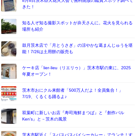
8月8日茨木辯天花火大会で無料開放の鑑賞スポット調べて
きた！
知る人ぞ知る撮影スポットが弁天さんに。花火を見られる
場所も紹介
鼓月茨木店で「月とうさぎ」の涼やかな葛まんじゅうを堪
能！7/26は土用餅の販売も
ケーキ店「lier-lieu（リエリゥ）」茨木市駅の東に、2025
年夏オープン！
茨木市おにクル来館者「500万人だよ！全員集合！」
7/19、くるくる踊るよ♪
双葉町に新しいお店『寿司海鮮まつば』と『創作バル
Ken’s』と－茨木の風景
茨木市駅近く「スパスパスパイシーカレー」でランチ！す