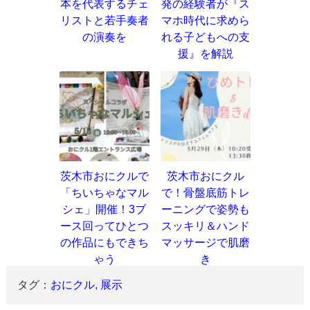
本を代表するチェ
発の経験者が『ス
リストと若手奏者
マホ時代に求めら
の演奏を
れる子どもへの支
援』を解説
茨木市おにクルで
茨木市おにクル
「ちいちゃなマル
で！骨盤底筋トレ
シェ」開催！3ブ
ーニングで姿勢も
ース回ってひとつ
スッキリ＆ハンド
の作品にもできち
マッサージで肌磨
ゃう
き
タグ：
おにクル
,
展示