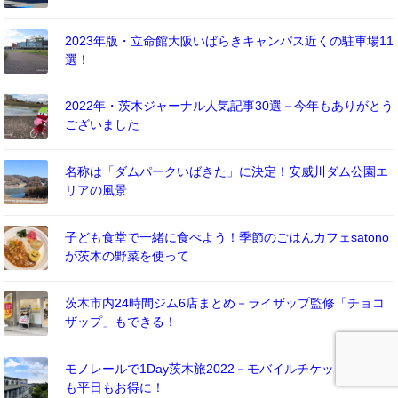
2023年版・立命館大阪いばらきキャンパス近くの駐車場11
選！
2022年・茨木ジャーナル人気記事30選－今年もありがとう
ございました
名称は「ダムパークいばきた」に決定！安威川ダム公園エ
リアの風景
子ども食堂で一緒に食べよう！季節のごはんカフェsatono
が茨木の野菜を使って
茨木市内24時間ジム6店まとめ－ライザップ監修「チョコ
ザップ」もできる！
モノレールで1Day茨木旅2022－モバイルチケットで週末
も平日もお得に！