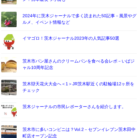
2024年に茨木ジャーナルで多く読まれた50記事－風景やグ
ルメ、イベント情報など
イマゴロ！茨木ジャーナル2023年の人気記事50選
茨木市パン屋さんのクリームパンを食べる会レポ－いばジ
ャル10周年記念
茨木辯天花火大会へ＜1＞JR茨木駅近くの駐輪場12ヶ所を
チェック
茨木ジャーナルの市民レポーターさんを紹介します。
茨木市に多いコンビニは？Vol.2－セブンイレブン茨木田中
町店オープン記念