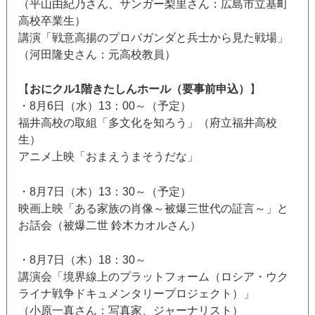
（平山由紀乃さん、サンガー梨里さん：広島市立基町
高校卒業生）
講演「戦意高揚のプロパガンダと兵士から見た戦場」
（河田隆史さん：元高校教員）
【
おにクル1階きたしんホール（要事前申込）
】
・8月6日（水）13：00～（予定）
福井高校の取組「多文化を知ろう」（府立福井高校
生）
アニメ上映「おまえうまそうだな」
・8月7日（木）13：30～（予定）
映画上映「ある家族の肖像～被爆三世代の証言～」と
お話会（被爆二世 鈴木カオルさん）
・8月7日（木）18：30～
講演会「境界線上のプラットフォーム（ロシア・ウク
ライナ戦争ドキュメンタリープロジェクト）」
（小原一真さん：写真家、ジャーナリスト）