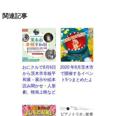
関連記事
おにクルで8月6日
2020 年8月茨木市
から茨木市非核平
で開催するイベン
和展－展示や絵本
ト5つまとめたよ
読み聞かせ・人形
劇、映画上映など