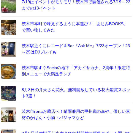
7/19はイベントがモリモリ！茨木市で開催される7/19～22
までの13イベント
茨木市本町で味見するように本選び！「あじみBOOKS」
で買い物してみた
茨木駅近くにレコード＆Bar『Ask Me』7/23オープン！23
～25はDJプレイも
茨木市駅すぐSocioの地下「アカイサカナ」2周年！限定特
別メニューで大満足ランチ
8月8日の弁天さん花火。無料開放している花火鑑賞スポッ
ト3選！
茨木市renaお蔵店へ！晴雨兼用の甲州織の傘や、優しい素
材のかばん・小物・パジャマなど