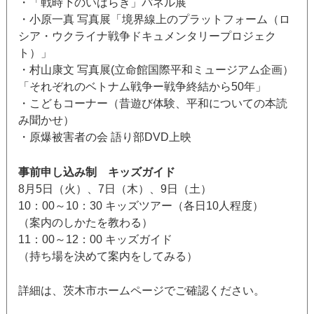
・「戦時下のいばらき」パネル展
・小原一真 写真展「境界線上のプラットフォーム（ロ
シア・ウクライナ戦争ドキュメンタリープロジェク
ト）」
・村山康文 写真展(立命館国際平和ミュージアム企画）
「それぞれのベトナム戦争ー戦争終結から50年」
・こどもコーナー（昔遊び体験、平和についての本読
み聞かせ）
・原爆被害者の会 語り部DVD上映
事前申し込み制 キッズガイド
8月5日（火）、7日（木）、9日（土）
10：00～10：30 キッズツアー（各日10人程度）
（案内のしかたを教わる）
11：00～12：00 キッズガイド
（持ち場を決めて案内をしてみる）
詳細は、茨木市ホームページでご確認ください。