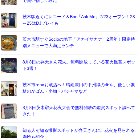
で買い物してみた
茨木駅近くにレコード＆Bar『Ask Me』7/23オープン！23
～25はDJプレイも
茨木市駅すぐSocioの地下「アカイサカナ」2周年！限定特
別メニューで大満足ランチ
8月8日の弁天さん花火。無料開放している花火鑑賞スポッ
ト3選！
茨木市renaお蔵店へ！晴雨兼用の甲州織の傘や、優しい素
材のかばん・小物・パジャマなど
8月8日茨木辯天花火大会で無料開放の鑑賞スポット調べて
きた！
知る人ぞ知る撮影スポットが弁天さんに。花火を見られる
場所も紹介