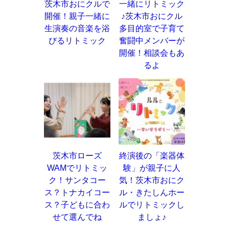
茨木市おにクルで
一緒にリトミック
開催！親子一緒に
♪茨木市おにクル
生演奏の音楽を浴
多目的室で子育て
びるリトミック
奮闘中メンバーが
開催！相談会もあ
るよ
茨木市ローズ
終演後の「楽器体
WAMでリトミッ
験」が親子に人
ク！サンタコー
気！茨木市おにク
ス？トナカイコー
ル・きたしんホー
ス？子どもに合わ
ルでリトミックし
せて選んでね
ましょ♪