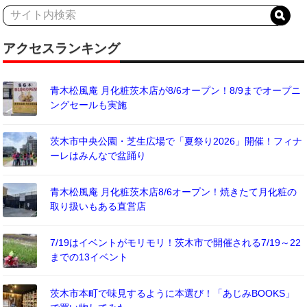
アクセスランキング
青木松風庵 月化粧茨木店が8/6オープン！8/9までオープニ
ングセールも実施
茨木市中央公園・芝生広場で「夏祭り2026」開催！フィナ
ーレはみんなで盆踊り
青木松風庵 月化粧茨木店8/6オープン！焼きたて月化粧の
取り扱いもある直営店
7/19はイベントがモリモリ！茨木市で開催される7/19～22
までの13イベント
茨木市本町で味見するように本選び！「あじみBOOKS」