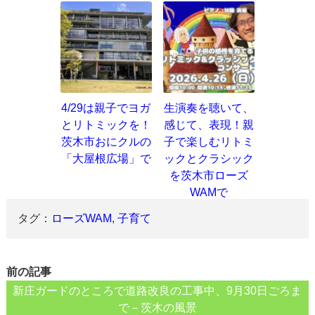
4/29は親子でヨガ
生演奏を聴いて、
とリトミックを！
感じて、表現！親
茨木市おにクルの
子で楽しむリトミ
「大屋根広場」で
ックとクラシック
を茨木市ローズ
WAMで
タグ：
ローズWAM
,
子育て
前の記事
新庄ガードのところで道路改良の工事中、9月30日ごろま
で－茨木の風景