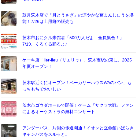
鼓月茨木店で「月とうさぎ」の涼やかな葛まんじゅうを堪
能！7/26は土用餅の販売も
茨木市おにクル来館者「500万人だよ！全員集合！」
7/19、くるくる踊るよ♪
ケーキ店「lier-lieu（リエリゥ）」茨木市駅の東に、2025
年夏オープン！
茨木駅近くにオープン！ベーカリーハウスWAのパン、も
っちもちでおいしい！
茨木市ゴウダホールで開催！ゲーム『サクラ大戦』ファン
によるオーケストラの無料コンサート
アンダーパス、片側の歩道開通！イオンと立命館いばらき
キャンパスをスルッと。