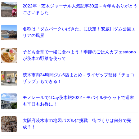
2022年・茨木ジャーナル人気記事30選－今年もありがとう
ございました
名称は「ダムパークいばきた」に決定！安威川ダム公園エ
リアの風景
子ども食堂で一緒に食べよう！季節のごはんカフェsatono
が茨木の野菜を使って
茨木市内24時間ジム6店まとめ－ライザップ監修「チョコ
ザップ」もできる！
モノレールで1Day茨木旅2022－モバイルチケットで週末
も平日もお得に！
大阪府茨木市の地図パズルに挑戦！街づくりは何分で完
成？！