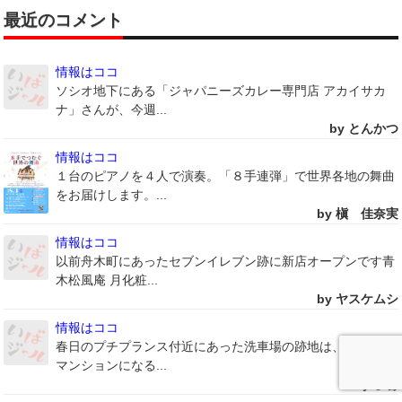
最近のコメント
情報はココ
ソシオ地下にある「ジャパニーズカレー専門店 アカイサカ
ナ」さんが、今週...
by とんかつ
情報はココ
１台のピアノを４人で演奏。「８手連弾」で世界各地の舞曲
をお届けします。...
by 槇 佳奈実
情報はココ
以前舟木町にあったセブンイレブン跡に新店オープンです青
木松風庵 月化粧...
by ヤスケムシ
情報はココ
春日のプチプランス付近にあった洗車場の跡地は、どうやら
マンションになる...
by まぁ