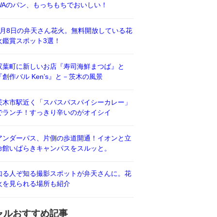
WAのパン、もっちもちでおいしい！
8月8日の弁天さん花火。無料開放している花
火鑑賞スポット3選！
双葉町に新しいお店『寿司海鮮まつば』と
『創作バル Ken’s』と－茨木の風景
茨木市駅近く「スパスパスパイシーカレー」
でランチ！すっきり辛いのがオイシイ
アンダーパス、片側の歩道開通！イオンと立
命館いばらきキャンパスをスルッと。
知る人ぞ知る撮影スポットが弁天さんに。花
火を見られる場所も紹介
ャルおすすめ記事