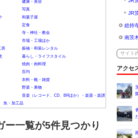
JR
健康・美容
写真
JR
ク
和菓子屋
定食
総持
寺・神社・教会
南茨
市場・工場ほか
工房
振袖・和装レンタル
史
暮らし・ライフスタイル
焼肉・肉料理
アクセ
百均
衣料・靴・雑貨
野菜・果物
音楽（レコード、CD、BRほか）・楽器・楽譜
魚・加工品
ガー一覧が5件見つかり