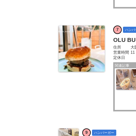
7
ハンバ
OLU 
住所
大
営業時間
11
定休日
関連記事
9
ハンバーガー