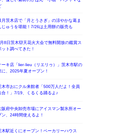
ど
鼓月茨木店で「月とうさぎ」の涼やかな葛ま
んじゅうを堪能！7/26は土用餅の販売も
8月8日茨木辯天花火大会で無料開放の鑑賞ス
ポット調べてきた！
ケーキ店「lier-lieu（リエリゥ）」茨木市駅の
東に、2025年夏オープン！
茨木市おにクル来館者「500万人だよ！全員
集合！」7/19、くるくる踊るよ♪
大阪府中央卸売市場にアイスマン製氷所オー
プン、24時間使えるよ！
茨木駅近くにオープン！ベーカリーハウス