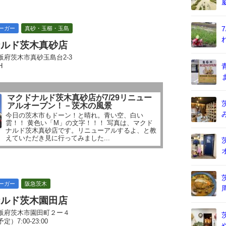
ーガー
真砂・玉櫛・玉島
ナルド茨木真砂店
阪府茨木市真砂玉島台2-3
H
マクドナルド茨木真砂店が7/29リニュー
アルオープン！－茨木の風景
今日の茨木市もドーン！と晴れ。青い空、白い
雲！！ 黄色い「M」の文字！！！ 写真は、マクド
ナルド茨木真砂店です。リニューアルするよ、と教
えていただき見に行ってみました...
ーガー
阪急茨木
ナルド茨木園田店
阪府茨木市園田町２ー４
定）7:00-23:00