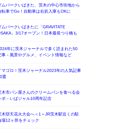
ダムパークいばきた、茨木の中心市街地から
自転車でGo！自動車は右折入庫もOKに
ダムパークいばきたに「GRAVITATE
OSAKA」3/17オープン！日本最長つり橋も
2024年に茨木ジャーナルで多く読まれた50
記事－風景やグルメ、イベント情報など
イマゴロ！茨木ジャーナル2023年の人気記事
50選
茨木市パン屋さんのクリームパンを食べる会
レポ－いばジャル10周年記念
茨木辯天花火大会へ＜1＞JR茨木駅近くの駐
輪場12ヶ所をチェック