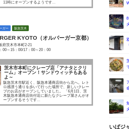
11時にオープンするようです...
ーガー
阪急茨木
BURGER KYOTO（オルバーガー京都）
阪府茨木市本町2-21
：00～15：00/17：00～20：00
茨木市本町にクレープ店「アナタとクリ
ーム」オープン！サンドウィッチもある
よ～
阪急茨木市駅近く、阪急本通商店街から北へ。レト
ロ感漂う通りを歩いて行った場所で、新しいクレー
プのお店がオープンしていました。 「6月1日、茨
木阪急本通商店街付近に新たなクレープ屋さんがオ
ープンするそうです...
いばジ