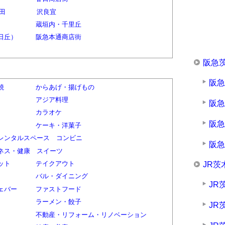
田
沢良宜
蔵垣内・千里丘
日丘）
阪急本通商店街
阪急
阪
焼
からあげ・揚げもの
アジア料理
阪
カラオケ
阪
ケーキ・洋菓子
レンタルスペース
コンビニ
阪
ネス・健康
スイーツ
ット
テイクアウト
JR茨
バル・ダイニング
JR
ェバー
ファストフード
ラーメン・餃子
JR
不動産・リフォーム・リノベーション