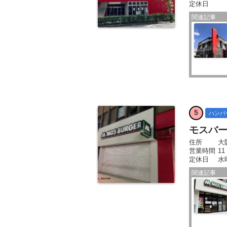
定休日
関連記事
5
ハンバ
モスバ
住所
大
営業時間
11
定休日
水
関連記事