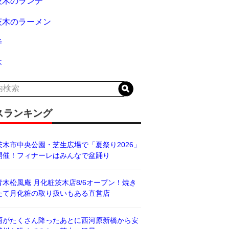
茨木のランチ
茨木のラーメン
寺
木
スランキング
茨木市中央公園・芝生広場で「夏祭り2026」
開催！フィナーレはみんなで盆踊り
青木松風庵 月化粧茨木店8/6オープン！焼き
たて月化粧の取り扱いもある直営店
雨がたくさん降ったあとに西河原新橋から安