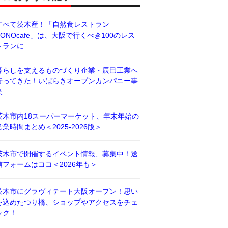
すべて茨木産！「自然食レストラン
BONOcafe」は、大阪で行くべき100のレス
トランに
暮らしを支えるものづくり企業・辰巳工業へ
行ってきた！いばらきオープンカンパニー事
業
茨木市内18スーパーマーケット、年末年始の
営業時間まとめ＜2025-2026版＞
茨木市で開催するイベント情報、募集中！送
信フォームはココ＜2026年も＞
茨木市にグラヴィテート大阪オープン！思い
を込めたつり橋、ショップやアクセスをチェ
ック！