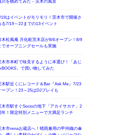
威川を眺めてみた－茨木の風景
7/19はイベントがモリモリ！茨木市で開催さ
れる7/19～22までの13イベント
青木松風庵 月化粧茨木店が8/6オープン！8/9
までオープニングセールも実施
茨木市本町で味見するように本選び！「あじ
みBOOKS」で買い物してみた
茨木駅近くにレコード＆Bar『Ask Me』7/23
オープン！23～25はDJプレイも
茨木市駅すぐSocioの地下「アカイサカナ」2
周年！限定特別メニューで大満足ランチ
茨木市renaお蔵店へ！晴雨兼用の甲州織の傘
や、優しい素材のかばん・小物・パジャマな