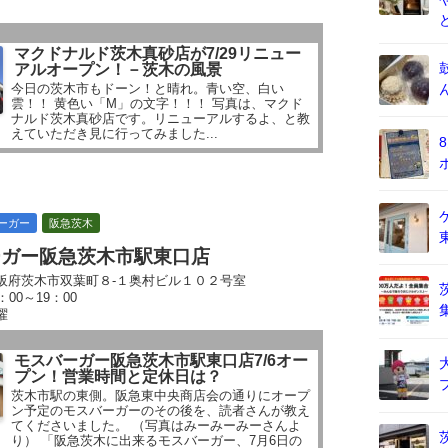
マクドナルド茨木真砂店が7/29リニュー
アルオープン！－茨木の風景
今日の茨木市もドーン！と晴れ。青い空、白い
雲！！ 黄色い「M」の文字！！！ 写真は、マクド
ナルド茨木真砂店です。リニューアルするよ、と教
えていただき見に行ってみました...
ーガー
阪急茨木
ーガー阪急茨木市駅東口店
阪府茨木市双葉町８-１奥村ビル１０２号室
：00～19：00
曜
モスバーガー阪急茨木市駅東口店7/6オー
プン！営業時間と定休日は？
茨木市駅の東側。阪急東中央商店会の通りにオープ
ン予定のモスバーガーのその後を、読者さんが教え
てくださいました。 （写真はみーみーみーさんよ
り） 「阪急茨木に出来るモスバーガー、7月6日の