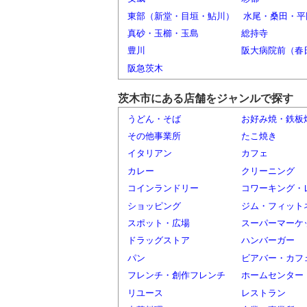
東部（新堂・目垣・鮎川）
水尾・桑田・平
真砂・玉櫛・玉島
総持寺
豊川
阪大病院前（春
阪急茨木
茨木市にある店舗をジャンルで探す
うどん・そば
お好み焼・鉄板
その他事業所
たこ焼き
イタリアン
カフェ
カレー
クリーニング
コインランドリー
コワーキング・
ショッピング
ジム・フィット
スポット・広場
スーパーマーケ
ドラッグストア
ハンバーガー
パン
ビアバー・カフ
フレンチ・創作フレンチ
ホームセンター
リユース
レストラン