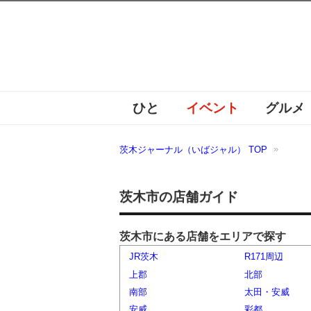
ひと
イベント
グルメ
茨木ジャーナル（いばジャル） TOP
茨木市の店舗ガイド
茨木市にある店舗をエリアで探す
JR茨木
R171周辺
上郡
北部
南部
太田・安威
安威
彩都