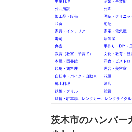
中華料理
企業・事業所
公共施設
公園
加工品・販売
医院・クリニッ
和食
宅配
家具・インテリア
家電・電気屋
寿司
居酒屋
弁当
手作り・DIY・
教育（教室・子育て）
文化・教育・歴
本屋・図書館
洋食・ビストロ
焼鳥・鶏料理
理容・美容室
自転車・バイク・自動車
花屋
郷土料理
酒店
鉄板・グリル
雑貨
駐輪・駐車場、レンタカー、レンタサイクル
茨木市のハンバー