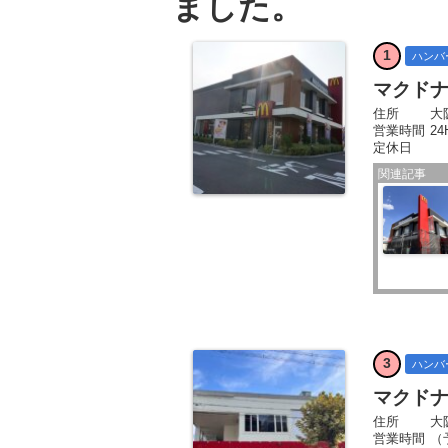
ました。
1
ハンバ
マクド
住所
大
営業時間
24
定休日
関連記事
3
ハンバ
マクド
住所
大
営業時間
（予