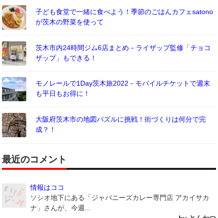
子ども食堂で一緒に食べよう！季節のごはんカフェsatono
が茨木の野菜を使って
茨木市内24時間ジム6店まとめ－ライザップ監修「チョコ
ザップ」もできる！
モノレールで1Day茨木旅2022－モバイルチケットで週末
も平日もお得に！
大阪府茨木市の地図パズルに挑戦！街づくりは何分で完
成？！
最近のコメント
情報はココ
ソシオ地下にある「ジャパニーズカレー専門店 アカイサカ
ナ」さんが、今週...