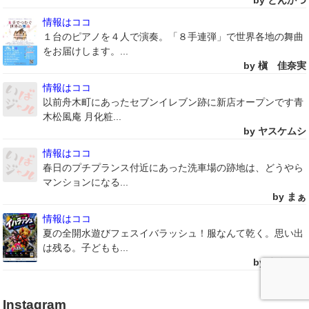
by とんかつ
情報はココ
１台のピアノを４人で演奏。「８手連弾」で世界各地の舞曲
をお届けします。...
by 槇 佳奈実
情報はココ
以前舟木町にあったセブンイレブン跡に新店オープンです青
木松風庵 月化粧...
by ヤスケムシ
情報はココ
春日のプチプランス付近にあった洗車場の跡地は、どうやら
マンションになる...
by まぁ
情報はココ
夏の全開水遊びフェスイバラッシュ！服なんて乾く。思い出
は残る。子どもも...
by うえぽん
Instagram