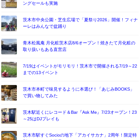
ングセールも実施
茨木市中央公園・芝生広場で「夏祭り2026」開催！フィナ
ーレはみんなで盆踊り
青木松風庵 月化粧茨木店8/6オープン！焼きたて月化粧の
取り扱いもある直営店
7/19はイベントがモリモリ！茨木市で開催される7/19～22
までの13イベント
茨木市本町で味見するように本選び！「あじみBOOKS」
で買い物してみた
茨木駅近くにレコード＆Bar『Ask Me』7/23オープン！23
～25はDJプレイも
茨木市駅すぐSocioの地下「アカイサカナ」2周年！限定特