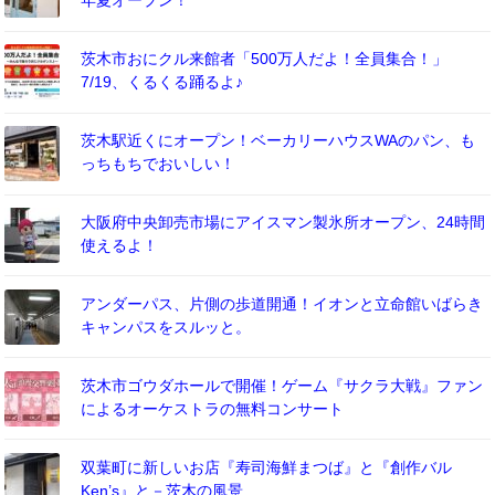
年夏オープン！
茨木市おにクル来館者「500万人だよ！全員集合！」
7/19、くるくる踊るよ♪
茨木駅近くにオープン！ベーカリーハウスWAのパン、も
っちもちでおいしい！
大阪府中央卸売市場にアイスマン製氷所オープン、24時間
使えるよ！
アンダーパス、片側の歩道開通！イオンと立命館いばらき
キャンパスをスルッと。
茨木市ゴウダホールで開催！ゲーム『サクラ大戦』ファン
によるオーケストラの無料コンサート
双葉町に新しいお店『寿司海鮮まつば』と『創作バル
Ken’s』と－茨木の風景