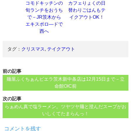
コモドキッチンの
カフェりょくの日
旬ランチをおうち
替わりごはんもテ
で－JR茨木から
イクアウトOK！
エキスポロ―ドで
西へ
タグ：
クリスマス
,
テイクアウト
前の記事
麺屋ふくちぁんビエラ茨木新中条店は12月15日まで－立
命館OIC前
次の記事
らぁめん真で塩ラーメン。ツヤツヤ麺と澄んだスープがお
いしくてたまらんっ！
コメントを残す