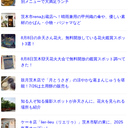
別メニューで大満足ランチ
茨木市renaお蔵店へ！晴雨兼用の甲州織の傘や、優しい素
材のかばん・小物・パジャマなど
8月8日の弁天さん花火。無料開放している花火鑑賞スポッ
ト3選！
8月8日茨木辯天花火大会で無料開放の鑑賞スポット調べて
きた！
鼓月茨木店で「月とうさぎ」の涼やかな葛まんじゅうを堪
能！7/26は土用餅の販売も
知る人ぞ知る撮影スポットが弁天さんに。花火を見られる
場所も紹介
ケーキ店「lier-lieu（リエリゥ）」茨木市駅の東に、2025