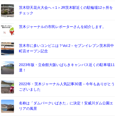
茨木辯天花火大会へ＜1＞JR茨木駅近くの駐輪場12ヶ所を
チェック
茨木ジャーナルの市民レポーターさんを紹介します。
茨木市に多いコンビニは？Vol.2－セブンイレブン茨木田中
町店オープン記念
2023年版・立命館大阪いばらきキャンパス近くの駐車場11
選！
2022年・茨木ジャーナル人気記事30選－今年もありがとう
ございました
名称は「ダムパークいばきた」に決定！安威川ダム公園エ
リアの風景