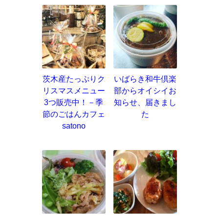
茨木産たっぷりク
いばらき和牛倶楽
リスマスメニュー
部からオイシイお
3つ販売中！－季
知らせ、届きまし
節のごはんカフェ
た
satono