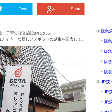
Tweet
Share
阪急
化・子育て複合施設おにクル。
会えそう」な新しいスポットの誕生を記念して、
阪
阪
阪
阪
JR茨
JR
JR