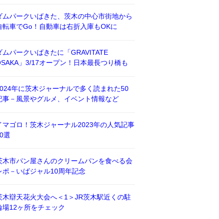
ダムパークいばきた、茨木の中心市街地から
自転車でGo！自動車は右折入庫もOKに
ダムパークいばきたに「GRAVITATE
OSAKA」3/17オープン！日本最長つり橋も
2024年に茨木ジャーナルで多く読まれた50
記事－風景やグルメ、イベント情報など
イマゴロ！茨木ジャーナル2023年の人気記事
50選
茨木市パン屋さんのクリームパンを食べる会
レポ－いばジャル10周年記念
茨木辯天花火大会へ＜1＞JR茨木駅近くの駐
輪場12ヶ所をチェック