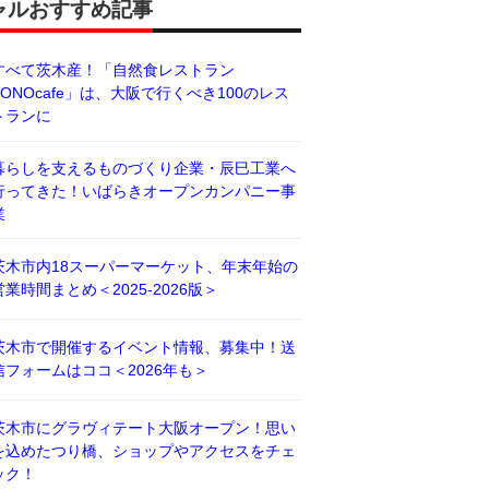
ャルおすすめ記事
すべて茨木産！「自然食レストラン
BONOcafe」は、大阪で行くべき100のレス
トランに
暮らしを支えるものづくり企業・辰巳工業へ
行ってきた！いばらきオープンカンパニー事
業
茨木市内18スーパーマーケット、年末年始の
営業時間まとめ＜2025-2026版＞
茨木市で開催するイベント情報、募集中！送
信フォームはココ＜2026年も＞
茨木市にグラヴィテート大阪オープン！思い
を込めたつり橋、ショップやアクセスをチェ
ック！