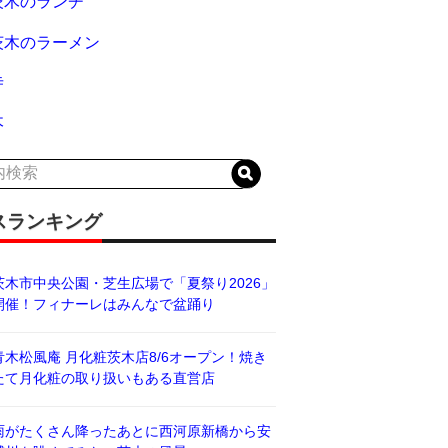
茨木のランチ
茨木のラーメン
寺
木
スランキング
茨木市中央公園・芝生広場で「夏祭り2026」
開催！フィナーレはみんなで盆踊り
青木松風庵 月化粧茨木店8/6オープン！焼き
たて月化粧の取り扱いもある直営店
雨がたくさん降ったあとに西河原新橋から安