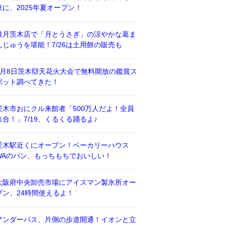
東に、2025年夏オープン！
鼓月茨木店で「月とうさぎ」の涼やかな葛ま
んじゅうを堪能！7/26は土用餅の販売も
8月8日茨木辯天花火大会で無料開放の鑑賞ス
ポット調べてきた！
茨木市おにクル来館者「500万人だよ！全員
集合！」7/19、くるくる踊るよ♪
茨木駅近くにオープン！ベーカリーハウス
WAのパン、もっちもちでおいしい！
大阪府中央卸売市場にアイスマン製氷所オー
プン、24時間使えるよ！
アンダーパス、片側の歩道開通！イオンと立