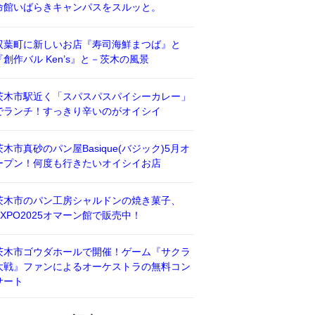
命館いばらきキャンパスをスルッと。
双葉町に新しいお店『寿司海鮮まつば』と
『創作バル Ken’s』と－茨木の風景
茨木市駅近く「スパスパスパイシーカレー」
でランチ！すっきり辛いのがオイシイ
茨木市真砂のパン屋Basique(バジック)5月オ
ープン！何度も行きたいオイシイお店
茨木市のパン工房シャルドンの焼き菓子、
EXPO2025オマーン館で販売中！
茨木市ゴウダホールで開催！ゲーム『サクラ
大戦』ファンによるオーケストラの無料コン
サート