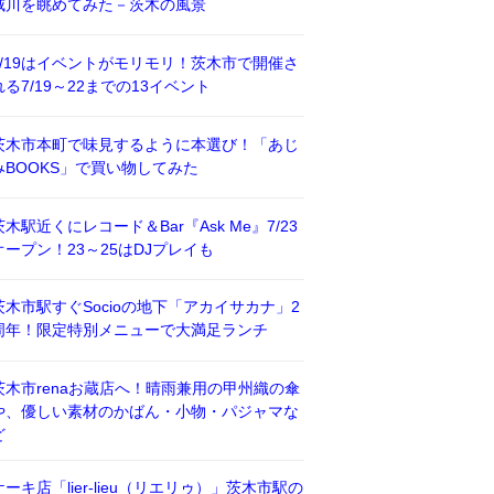
威川を眺めてみた－茨木の風景
7/19はイベントがモリモリ！茨木市で開催さ
れる7/19～22までの13イベント
茨木市本町で味見するように本選び！「あじ
みBOOKS」で買い物してみた
茨木駅近くにレコード＆Bar『Ask Me』7/23
オープン！23～25はDJプレイも
茨木市駅すぐSocioの地下「アカイサカナ」2
周年！限定特別メニューで大満足ランチ
茨木市renaお蔵店へ！晴雨兼用の甲州織の傘
や、優しい素材のかばん・小物・パジャマな
ど
ケーキ店「lier-lieu（リエリゥ）」茨木市駅の