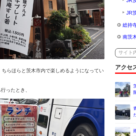
JR
JR
総持
南茨
アクセ
、ちらほらと茨木市内で楽しめるようになってい
へ行ったとき、