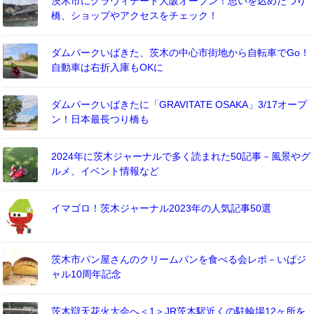
茨木市にグラヴィテート大阪オープン！思いを込めたつり
橋、ショップやアクセスをチェック！
ダムパークいばきた、茨木の中心市街地から自転車でGo！
自動車は右折入庫もOKに
ダムパークいばきたに「GRAVITATE OSAKA」3/17オープ
ン！日本最長つり橋も
2024年に茨木ジャーナルで多く読まれた50記事－風景やグ
ルメ、イベント情報など
イマゴロ！茨木ジャーナル2023年の人気記事50選
茨木市パン屋さんのクリームパンを食べる会レポ－いばジ
ャル10周年記念
茨木辯天花火大会へ＜1＞JR茨木駅近くの駐輪場12ヶ所を