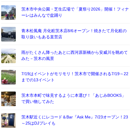
茨木市中央公園・芝生広場で「夏祭り2026」開催！フィナ
ーレはみんなで盆踊り
青木松風庵 月化粧茨木店8/6オープン！焼きたて月化粧の
取り扱いもある直営店
雨がたくさん降ったあとに西河原新橋から安威川を眺めて
みた－茨木の風景
7/19はイベントがモリモリ！茨木市で開催される7/19～22
までの13イベント
茨木市本町で味見するように本選び！「あじみBOOKS」
で買い物してみた
茨木駅近くにレコード＆Bar『Ask Me』7/23オープン！23
～25はDJプレイも