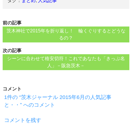
タグ：
まとめ
,
人気記事
前の記事
茨木神社で2015年を折り返し！ 輪くぐりするとどうな
るの？
次の記事
シーンに合わせて格安切符！これであなたも「きっぷ名
人」－阪急茨木－
コメント
1件の “茨木ジャーナル 2015年6月の人気記事
と・・” へのコメント
コメントを残す