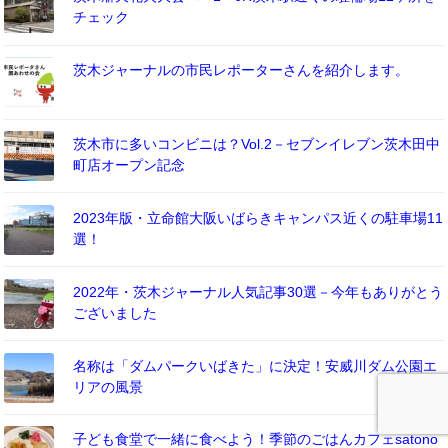
チェック
茨木ジャーナルの市民レポーターさんを紹介します。
茨木市に多いコンビニは？Vol.2－セブンイレブン茨木田中
町店オープン記念
2023年版・立命館大阪いばらきキャンパス近くの駐車場11
選！
2022年・茨木ジャーナル人気記事30選－今年もありがとう
ございました
名称は「ダムパークいばきた」に決定！安威川ダム公園エ
リアの風景
子ども食堂で一緒に食べよう！季節のごはんカフェsatono