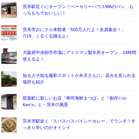
茨木駅近くにオープン！ベーカリーハウスWAのパン、も
っちもちでおいしい！
茨木市おにクル来館者「500万人だよ！全員集合！」
7/19、くるくる踊るよ♪
大阪府中央卸売市場にアイスマン製氷所オープン、24時間
使えるよ！
知る人ぞ知る撮影スポットが弁天さんに。花火を見られる
場所も紹介
双葉町に新しいお店『寿司海鮮まつば』と『創作バル
Ken’s』と－茨木の風景
茨木市駅近く「スパスパスパイシーカレー」でランチ！す
っきり辛いのがオイシイ