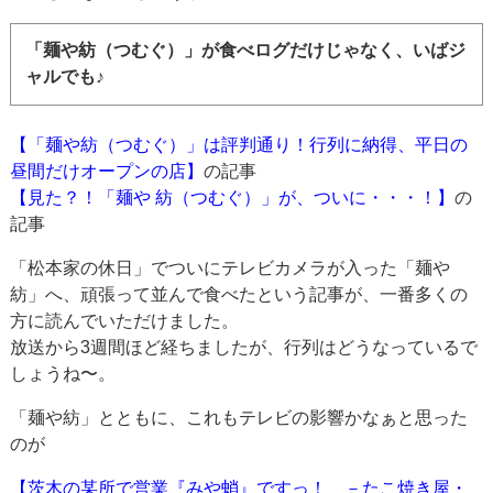
「麺や紡（つむぐ）」が食べログだけじゃなく、いばジ
ャルでも♪
【「麺や紡（つむぐ）」は評判通り！行列に納得、平日の
昼間だけオープンの店】
の記事
【見た？！「麺や 紡（つむぐ）」が、ついに・・・！】
の
記事
「松本家の休日」でついにテレビカメラが入った「麺や
紡」へ、頑張って並んで食べたという記事が、一番多くの
方に読んでいただけました。
放送から3週間ほど経ちましたが、行列はどうなっているで
しょうね〜。
「麺や紡」とともに、これもテレビの影響かなぁと思った
のが
【茨木の某所で営業『みや蛸』ですっ！ －たこ焼き屋・