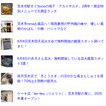
茨木市駅すぐSocioの地下「アカイサカナ」2周年！限定特
別メニューで大満足ランチ
茨木市renaお蔵店へ！晴雨兼用の甲州織の傘や、優しい素
材のかばん・小物・パジャマなど
8月8日茨木辯天花火大会で無料開放の鑑賞スポット調べて
きた！
8月8日の弁天さん花火。無料開放している花火鑑賞スポッ
ト3選！
鼓月茨木店で「月とうさぎ」の涼やかな葛まんじゅうを堪
能！7/26は土用餅の販売も
ケーキ店「lier-lieu（リエリゥ）」茨木市駅の東に、2025
年夏オープン！