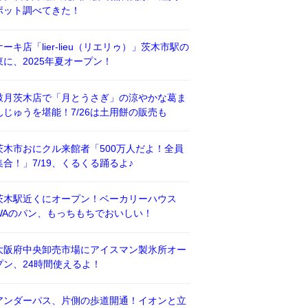
ポット調べてきた！
ケーキ店「lier-lieu（リエリゥ）」茨木市駅の
東に、2025年夏オープン！
鼓月茨木店で「月とうさぎ」の涼やかな葛ま
んじゅうを堪能！7/26は土用餅の販売も
茨木市おにクル来館者「500万人だよ！全員
集合！」7/19、くるくる踊るよ♪
茨木駅近くにオープン！ベーカリーハウス
WAのパン、もっちもちでおいしい！
大阪府中央卸売市場にアイスマン製氷所オー
プン、24時間使えるよ！
アンダーパス、片側の歩道開通！イオンと立