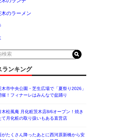
茨木のランチ
茨木のラーメン
寺
木
スランキング
茨木市中央公園・芝生広場で「夏祭り2026」
開催！フィナーレはみんなで盆踊り
青木松風庵 月化粧茨木店8/6オープン！焼き
たて月化粧の取り扱いもある直営店
雨がたくさん降ったあとに西河原新橋から安