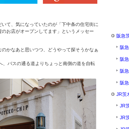
だいて、気になっていたのが「下中条の住宅街に
貨のお店がオープンしてます」というメッセー
阪急
阪
なのかなあと思いつつ、どうやって探そうかなぁ
阪
面へ、バスの通る道よりちょっと南側の道を自転
阪
阪
JR茨
JR
JR