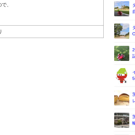
ので、
り