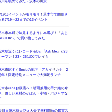
威川を眺めてみた－茨木の風景
7/19はイベントがモリモリ！茨木市で開催さ
れる7/19～22までの13イベント
茨木市本町で味見するように本選び！「あじ
みBOOKS」で買い物してみた
茨木駅近くにレコード＆Bar『Ask Me』7/23
オープン！23～25はDJプレイも
茨木市駅すぐSocioの地下「アカイサカナ」2
周年！限定特別メニューで大満足ランチ
茨木市renaお蔵店へ！晴雨兼用の甲州織の傘
や、優しい素材のかばん・小物・パジャマな
ど
8月8日茨木辯天花火大会で無料開放の鑑賞ス