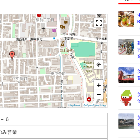
+
−
|
MapPress
© OpenStreetMap
－６
曜のみ営業