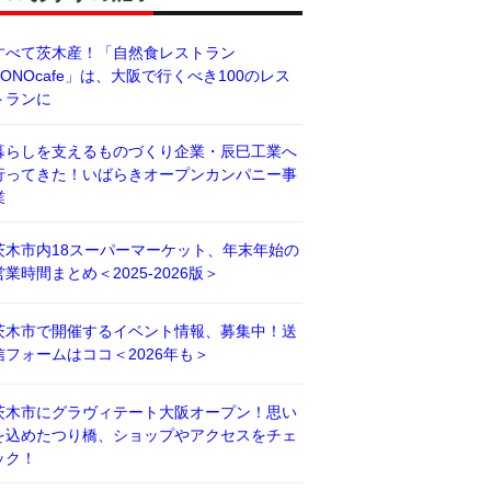
すべて茨木産！「自然食レストラン
BONOcafe」は、大阪で行くべき100のレス
トランに
暮らしを支えるものづくり企業・辰巳工業へ
行ってきた！いばらきオープンカンパニー事
業
茨木市内18スーパーマーケット、年末年始の
営業時間まとめ＜2025-2026版＞
茨木市で開催するイベント情報、募集中！送
信フォームはココ＜2026年も＞
茨木市にグラヴィテート大阪オープン！思い
を込めたつり橋、ショップやアクセスをチェ
ック！