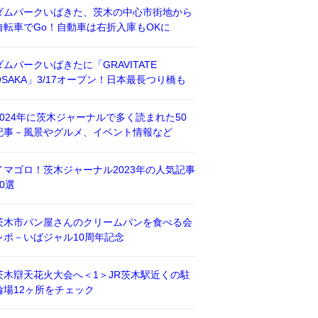
ダムパークいばきた、茨木の中心市街地から
自転車でGo！自動車は右折入庫もOKに
ダムパークいばきたに「GRAVITATE
OSAKA」3/17オープン！日本最長つり橋も
2024年に茨木ジャーナルで多く読まれた50
記事－風景やグルメ、イベント情報など
イマゴロ！茨木ジャーナル2023年の人気記事
50選
茨木市パン屋さんのクリームパンを食べる会
レポ－いばジャル10周年記念
茨木辯天花火大会へ＜1＞JR茨木駅近くの駐
輪場12ヶ所をチェック