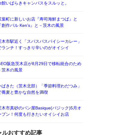
命館いばらきキャンパスをスルッと。
双葉町に新しいお店『寿司海鮮まつば』と
『創作バル Ken’s』と－茨木の風景
茨木市駅近く「スパスパスパイシーカレー」
でランチ！すっきり辛いのがオイシイ
GEO阪急茨木店が8月29日で移転統合のため
－茨木の風景
いばきた（茨木北部）「季節料理わだつみ」
で蕎麦と豊かな自然を満喫
茨木市真砂のパン屋Basique(バジック)5月オ
ープン！何度も行きたいオイシイお店
ャルおすすめ記事