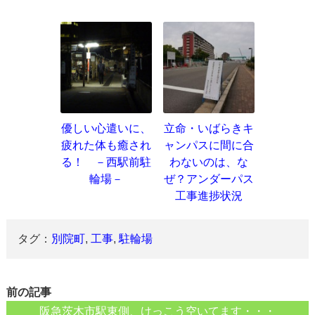
優しい心遣いに、
立命・いばらきキ
疲れた体も癒され
ャンパスに間に合
る！ －西駅前駐
わないのは、な
輪場－
ぜ？アンダーパス
工事進捗状況
タグ：
別院町
,
工事
,
駐輪場
前の記事
阪急茨木市駅東側、けっこう空いてます・・・