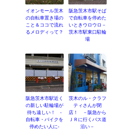
イオンモール茨木
阪急茨木市駅そば
の自転車置き場の
で自転車を停めた
こと＆ココで流れ
いときウロウロ－
るメロディって？
茨木市駅東口駐輪
場
阪急茨木市駅近く
茨木のル・クラフ
の新しい駐輪場が
ティさんが閉
待ち遠しい！ ‐
店！ －阪急から
自転車・バイクを
ＪＲに行くバス道
停めたい人に‐
沿い－