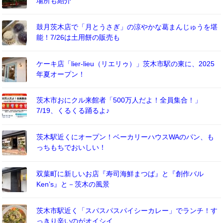
場所も紹介
鼓月茨木店で「月とうさぎ」の涼やかな葛まんじゅうを堪
能！7/26は土用餅の販売も
ケーキ店「lier-lieu（リエリゥ）」茨木市駅の東に、2025
年夏オープン！
茨木市おにクル来館者「500万人だよ！全員集合！」
7/19、くるくる踊るよ♪
茨木駅近くにオープン！ベーカリーハウスWAのパン、も
っちもちでおいしい！
双葉町に新しいお店『寿司海鮮まつば』と『創作バル
Ken’s』と－茨木の風景
茨木市駅近く「スパスパスパイシーカレー」でランチ！す
っきり辛いのがオイシイ