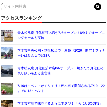
アクセスランキング
青木松風庵 月化粧茨木店が8/6オープン！8/9までオープニ
ングセールも実施
茨木市中央公園・芝生広場で「夏祭り2026」開催！フィナ
ーレはみんなで盆踊り
青木松風庵 月化粧茨木店8/6オープン！焼きたて月化粧の
取り扱いもある直営店
7/19はイベントがモリモリ！茨木市で開催される7/19～22
までの13イベント
茨木市本町で味見するように本選び！「あじみBOOKS」