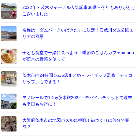
2022年・茨木ジャーナル人気記事30選－今年もありがとう
ございました
名称は「ダムパークいばきた」に決定！安威川ダム公園エ
リアの風景
子ども食堂で一緒に食べよう！季節のごはんカフェsatono
が茨木の野菜を使って
茨木市内24時間ジム6店まとめ－ライザップ監修「チョコ
ザップ」もできる！
モノレールで1Day茨木旅2022－モバイルチケットで週末
も平日もお得に！
大阪府茨木市の地図パズルに挑戦！街づくりは何分で完
成？！