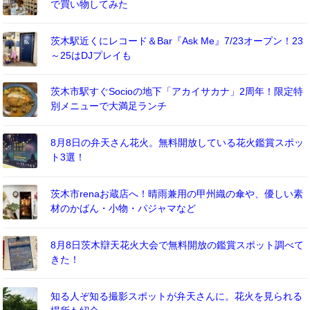
で買い物してみた
茨木駅近くにレコード＆Bar『Ask Me』7/23オープン！23
～25はDJプレイも
茨木市駅すぐSocioの地下「アカイサカナ」2周年！限定特
別メニューで大満足ランチ
8月8日の弁天さん花火。無料開放している花火鑑賞スポッ
ト3選！
茨木市renaお蔵店へ！晴雨兼用の甲州織の傘や、優しい素
材のかばん・小物・パジャマなど
8月8日茨木辯天花火大会で無料開放の鑑賞スポット調べて
きた！
知る人ぞ知る撮影スポットが弁天さんに。花火を見られる