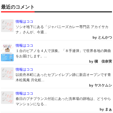
最近のコメント
情報はココ
ソシオ地下にある「ジャパニーズカレー専門店 アカイサカ
ナ」さんが、今週...
by とんかつ
情報はココ
１台のピアノを４人で演奏。「８手連弾」で世界各地の舞曲
をお届けします。...
by 槇 佳奈実
情報はココ
以前舟木町にあったセブンイレブン跡に新店オープンです青
木松風庵 月化粧...
by ヤスケムシ
情報はココ
春日のプチプランス付近にあった洗車場の跡地は、どうやら
マンションになる...
by まぁ