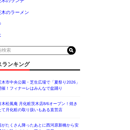
茨木のランチ
茨木のラーメン
寺
木
スランキング
茨木市中央公園・芝生広場で「夏祭り2026」
開催！フィナーレはみんなで盆踊り
青木松風庵 月化粧茨木店8/6オープン！焼き
たて月化粧の取り扱いもある直営店
雨がたくさん降ったあとに西河原新橋から安