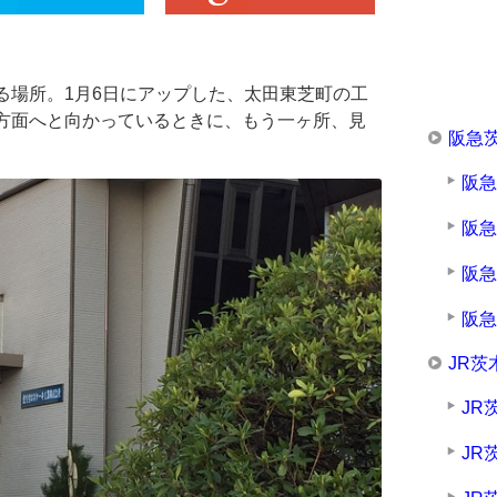
ある場所。1月6日にアップした、太田東芝町の工
寺方面へと向かっているときに、もう一ヶ所、見
阪急
阪
阪
阪
阪
JR茨
JR
JR