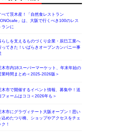
すべて茨木産！「自然食レストラン
BONOcafe」は、大阪で行くべき100のレス
トランに
暮らしを支えるものづくり企業・辰巳工業へ
行ってきた！いばらきオープンカンパニー事
業
茨木市内18スーパーマーケット、年末年始の
営業時間まとめ＜2025-2026版＞
茨木市で開催するイベント情報、募集中！送
信フォームはココ＜2026年も＞
茨木市にグラヴィテート大阪オープン！思い
を込めたつり橋、ショップやアクセスをチェ
ック！