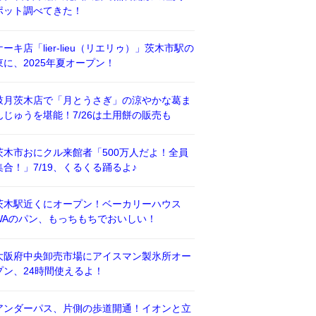
ポット調べてきた！
ケーキ店「lier-lieu（リエリゥ）」茨木市駅の
東に、2025年夏オープン！
鼓月茨木店で「月とうさぎ」の涼やかな葛ま
んじゅうを堪能！7/26は土用餅の販売も
茨木市おにクル来館者「500万人だよ！全員
集合！」7/19、くるくる踊るよ♪
茨木駅近くにオープン！ベーカリーハウス
WAのパン、もっちもちでおいしい！
大阪府中央卸売市場にアイスマン製氷所オー
プン、24時間使えるよ！
アンダーパス、片側の歩道開通！イオンと立