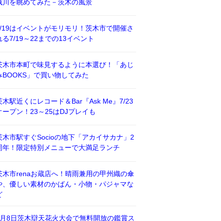
威川を眺めてみた－茨木の風景
7/19はイベントがモリモリ！茨木市で開催さ
れる7/19～22までの13イベント
茨木市本町で味見するように本選び！「あじ
みBOOKS」で買い物してみた
茨木駅近くにレコード＆Bar『Ask Me』7/23
オープン！23～25はDJプレイも
茨木市駅すぐSocioの地下「アカイサカナ」2
周年！限定特別メニューで大満足ランチ
茨木市renaお蔵店へ！晴雨兼用の甲州織の傘
や、優しい素材のかばん・小物・パジャマな
ど
8月8日茨木辯天花火大会で無料開放の鑑賞ス