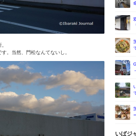
所。
です。当然、門松なんてないし。
いばジ