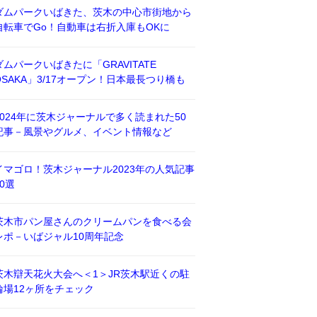
ダムパークいばきた、茨木の中心市街地から
自転車でGo！自動車は右折入庫もOKに
ダムパークいばきたに「GRAVITATE
OSAKA」3/17オープン！日本最長つり橋も
2024年に茨木ジャーナルで多く読まれた50
記事－風景やグルメ、イベント情報など
イマゴロ！茨木ジャーナル2023年の人気記事
50選
茨木市パン屋さんのクリームパンを食べる会
レポ－いばジャル10周年記念
茨木辯天花火大会へ＜1＞JR茨木駅近くの駐
輪場12ヶ所をチェック