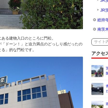
JR
JR
総持
南茨
にある建物入口のところに門松。
が「ドーン！」と迫力満点のどっしり感だったの
とる」的な門松です。
アクセ