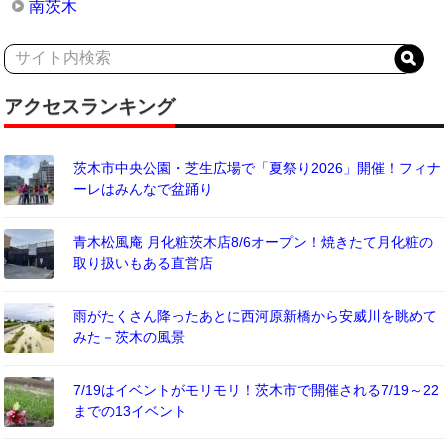
南茨木
アクセスランキング
茨木市中央公園・芝生広場で「夏祭り2026」開催！フィナ
ーレはみんなで盆踊り
青木松風庵 月化粧茨木店8/6オープン！焼きたて月化粧の
取り扱いもある直営店
雨がたくさん降ったあとに西河原新橋から安威川を眺めて
みた－茨木の風景
7/19はイベントがモリモリ！茨木市で開催される7/19～22
までの13イベント