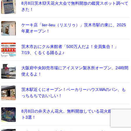
8月8日茨木辯天花火大会で無料開放の鑑賞スポット調べて
きた！
ケーキ店「lier-lieu（リエリゥ）」茨木市駅の東に、2025
年夏オープン！
茨木市おにクル来館者「500万人だよ！全員集合！」
7/19、くるくる踊るよ♪
大阪府中央卸売市場にアイスマン製氷所オープン、24時間
使えるよ！
茨木駅近くにオープン！ベーカリーハウスWAのパン、も
っちもちでおいしい！
8月8日の弁天さん花火。無料開放している花火鑑賞スポッ
ト3選！