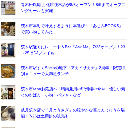
青木松風庵 月化粧茨木店が8/6オープン！8/9までオープニ
ングセールも実施
茨木市本町で味見するように本選び！「あじみBOOKS」
で買い物してみた
茨木駅近くにレコード＆Bar『Ask Me』7/23オープン！23
～25はDJプレイも
茨木市駅すぐSocioの地下「アカイサカナ」2周年！限定特
別メニューで大満足ランチ
茨木市renaお蔵店へ！晴雨兼用の甲州織の傘や、優しい素
材のかばん・小物・パジャマなど
鼓月茨木店で「月とうさぎ」の涼やかな葛まんじゅうを堪
能！7/26は土用餅の販売も