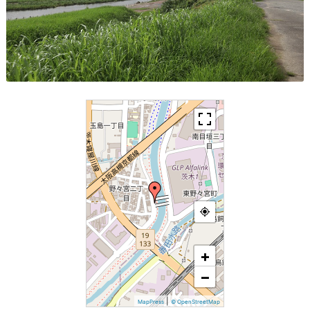
+
−
|
MapPress
© OpenStreetMap