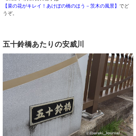
【菜の花がキレイ！あけぼの橋のほう－茨木の風景】
でど
うぞ。
五十鈴橋あたりの安威川