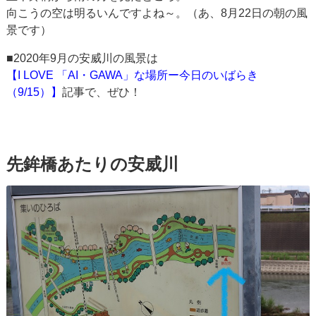
向こうの空は明るいんですよね～。（あ、8月22日の朝の風
景です）
■2020年9月の安威川の風景は
【I LOVE 「AI・GAWA」な場所ー今日のいばらき
（9/15）】
記事で、ぜひ！
先鉾橋あたりの安威川