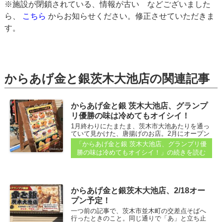
※施設が閉鎖されている、情報が古い などございました
ら、
こちら
からお知らせください。修正させていただきま
す。
からあげ金と銀茨木大池店の関連記事
からあげ金と銀 茨木大池店、グランプ
リ優勝の味は冷めてもオイシイ！
1月終わりにたまたま、茨木市大池あたりを通っ
ていて見かけた、唐揚げのお店。2月にオープン
するみたい～と、記事にしています。 ■【からあ
「からあげ金と銀 茨木大池店、グランプリ優
げ金と銀茨木大池店、2/18オープン予定！】
勝の味は冷めてもオイシイ！」
の続きを読む
（2021年1月31日）記事参照...
からあげ金と銀茨木大池店、2/18オー
プン予定！
一つ前の記事で、茨木市並木町の交差点そばへ
行ったときのこと。同じ通りで「あ」と立ち止