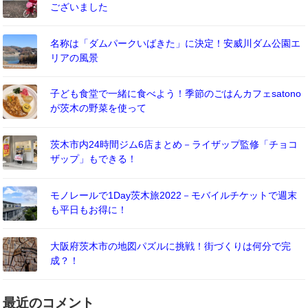
ございました
名称は「ダムパークいばきた」に決定！安威川ダム公園エ
リアの風景
子ども食堂で一緒に食べよう！季節のごはんカフェsatono
が茨木の野菜を使って
茨木市内24時間ジム6店まとめ－ライザップ監修「チョコ
ザップ」もできる！
モノレールで1Day茨木旅2022－モバイルチケットで週末
も平日もお得に！
大阪府茨木市の地図パズルに挑戦！街づくりは何分で完
成？！
最近のコメント