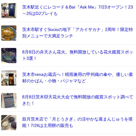
茨木駅近くにレコード＆Bar『Ask Me』7/23オープン！23
～25はDJプレイも
茨木市駅すぐSocioの地下「アカイサカナ」2周年！限定特
別メニューで大満足ランチ
8月8日の弁天さん花火。無料開放している花火鑑賞スポッ
ト3選！
茨木市renaお蔵店へ！晴雨兼用の甲州織の傘や、優しい素
材のかばん・小物・パジャマなど
8月8日茨木辯天花火大会で無料開放の鑑賞スポット調べて
きた！
鼓月茨木店で「月とうさぎ」の涼やかな葛まんじゅうを堪
能！7/26は土用餅の販売も