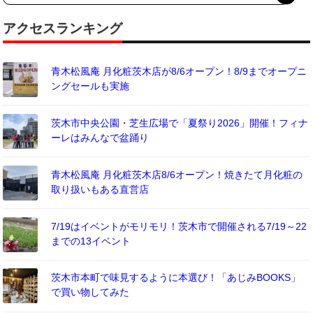
アクセスランキング
青木松風庵 月化粧茨木店が8/6オープン！8/9までオープニ
ングセールも実施
茨木市中央公園・芝生広場で「夏祭り2026」開催！フィナ
ーレはみんなで盆踊り
青木松風庵 月化粧茨木店8/6オープン！焼きたて月化粧の
取り扱いもある直営店
7/19はイベントがモリモリ！茨木市で開催される7/19～22
までの13イベント
茨木市本町で味見するように本選び！「あじみBOOKS」
で買い物してみた