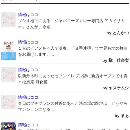
情報はココ
ソシオ地下にある「ジャパニーズカレー専門店 アカイサカ
ナ」さんが、今週...
by とんかつ
情報はココ
１台のピアノを４人で演奏。「８手連弾」で世界各地の舞曲
をお届けします。...
by 槇 佳奈実
情報はココ
以前舟木町にあったセブンイレブン跡に新店オープンです青
木松風庵 月化粧...
by ヤスケムシ
情報はココ
春日のプチプランス付近にあった洗車場の跡地は、どうやら
マンションになる...
by まぁ
情報はココ