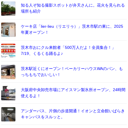
知る人ぞ知る撮影スポットが弁天さんに。花火を見られる
場所も紹介
ケーキ店「lier-lieu（リエリゥ）」茨木市駅の東に、2025
年夏オープン！
茨木市おにクル来館者「500万人だよ！全員集合！」
7/19、くるくる踊るよ♪
茨木駅近くにオープン！ベーカリーハウスWAのパン、も
っちもちでおいしい！
大阪府中央卸売市場にアイスマン製氷所オープン、24時間
使えるよ！
アンダーパス、片側の歩道開通！イオンと立命館いばらき
キャンパスをスルッと。