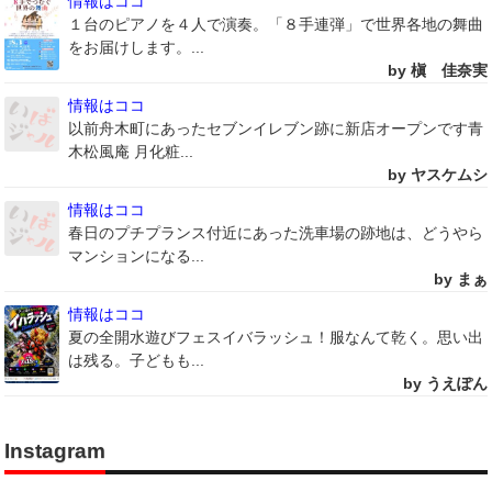
情報はココ
１台のピアノを４人で演奏。「８手連弾」で世界各地の舞曲
をお届けします。...
by 槇 佳奈実
情報はココ
以前舟木町にあったセブンイレブン跡に新店オープンです青
木松風庵 月化粧...
by ヤスケムシ
情報はココ
春日のプチプランス付近にあった洗車場の跡地は、どうやら
マンションになる...
by まぁ
情報はココ
夏の全開水遊びフェスイバラッシュ！服なんて乾く。思い出
は残る。子どもも...
by うえぽん
Instagram