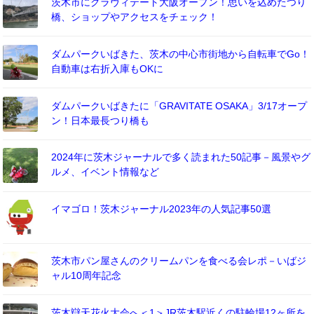
茨木市にグラヴィテート大阪オープン！思いを込めたつり
橋、ショップやアクセスをチェック！
ダムパークいばきた、茨木の中心市街地から自転車でGo！
自動車は右折入庫もOKに
ダムパークいばきたに「GRAVITATE OSAKA」3/17オープ
ン！日本最長つり橋も
2024年に茨木ジャーナルで多く読まれた50記事－風景やグ
ルメ、イベント情報など
イマゴロ！茨木ジャーナル2023年の人気記事50選
茨木市パン屋さんのクリームパンを食べる会レポ－いばジ
ャル10周年記念
茨木辯天花火大会へ＜1＞JR茨木駅近くの駐輪場12ヶ所を