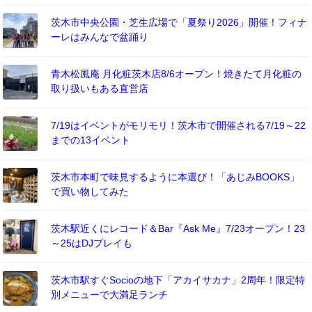
茨木市中央公園・芝生広場で「夏祭り2026」開催！フィナ
ーレはみんなで盆踊り
青木松風庵 月化粧茨木店8/6オープン！焼きたて月化粧の
取り扱いもある直営店
7/19はイベントがモリモリ！茨木市で開催される7/19～22
までの13イベント
茨木市本町で味見するように本選び！「あじみBOOKS」
で買い物してみた
茨木駅近くにレコード＆Bar『Ask Me』7/23オープン！23
～25はDJプレイも
茨木市駅すぐSocioの地下「アカイサカナ」2周年！限定特
別メニューで大満足ランチ