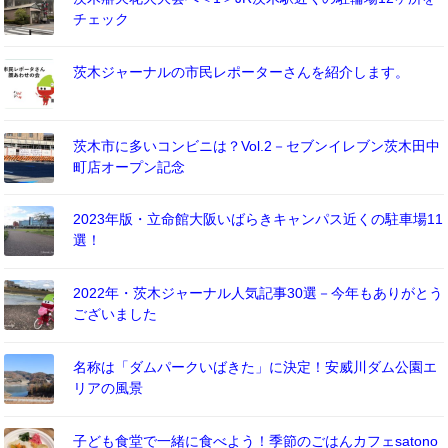
チェック
茨木ジャーナルの市民レポーターさんを紹介します。
茨木市に多いコンビニは？Vol.2－セブンイレブン茨木田中
町店オープン記念
2023年版・立命館大阪いばらきキャンパス近くの駐車場11
選！
2022年・茨木ジャーナル人気記事30選－今年もありがとう
ございました
名称は「ダムパークいばきた」に決定！安威川ダム公園エ
リアの風景
子ども食堂で一緒に食べよう！季節のごはんカフェsatono