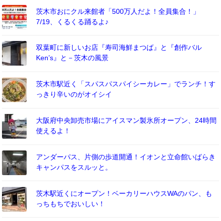
茨木市おにクル来館者「500万人だよ！全員集合！」
7/19、くるくる踊るよ♪
双葉町に新しいお店『寿司海鮮まつば』と『創作バル
Ken’s』と－茨木の風景
茨木市駅近く「スパスパスパイシーカレー」でランチ！す
っきり辛いのがオイシイ
大阪府中央卸売市場にアイスマン製氷所オープン、24時間
使えるよ！
アンダーパス、片側の歩道開通！イオンと立命館いばらき
キャンパスをスルッと。
茨木駅近くにオープン！ベーカリーハウスWAのパン、も
っちもちでおいしい！