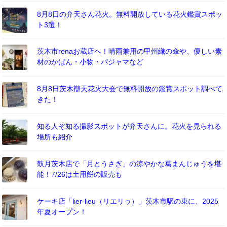
8月8日の弁天さん花火。無料開放している花火鑑賞スポッ
ト3選！
茨木市renaお蔵店へ！晴雨兼用の甲州織の傘や、優しい素
材のかばん・小物・パジャマなど
8月8日茨木辯天花火大会で無料開放の鑑賞スポット調べて
きた！
知る人ぞ知る撮影スポットが弁天さんに。花火を見られる
場所も紹介
鼓月茨木店で「月とうさぎ」の涼やかな葛まんじゅうを堪
能！7/26は土用餅の販売も
ケーキ店「lier-lieu（リエリゥ）」茨木市駅の東に、2025
年夏オープン！