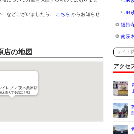
JR
JR
い などございましたら、
こちら
からお知らせ
。
総持
南茨
原店の地図
アクセ
ンイレブン 茨木桑原店
茨木市大字桑原201番2