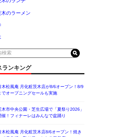
茨木のランチ
茨木のラーメン
寺
木
スランキング
青木松風庵 月化粧茨木店が8/6オープン！8/9
までオープニングセールも実施
茨木市中央公園・芝生広場で「夏祭り2026」
開催！フィナーレはみんなで盆踊り
青木松風庵 月化粧茨木店8/6オープン！焼き