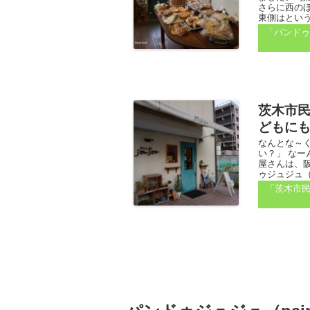
さらに西の
東側はという
「パンドゥジ
茨木市
どもに
なんとな～
い？」 なー
屋さんは、
ゥジュジュ（pai
「茨木市