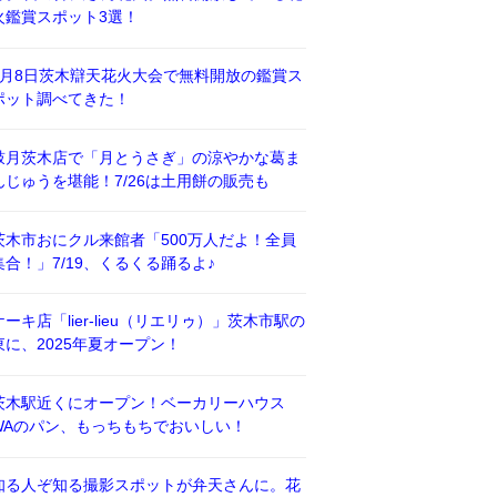
火鑑賞スポット3選！
8月8日茨木辯天花火大会で無料開放の鑑賞ス
ポット調べてきた！
鼓月茨木店で「月とうさぎ」の涼やかな葛ま
んじゅうを堪能！7/26は土用餅の販売も
茨木市おにクル来館者「500万人だよ！全員
集合！」7/19、くるくる踊るよ♪
ケーキ店「lier-lieu（リエリゥ）」茨木市駅の
東に、2025年夏オープン！
茨木駅近くにオープン！ベーカリーハウス
WAのパン、もっちもちでおいしい！
知る人ぞ知る撮影スポットが弁天さんに。花