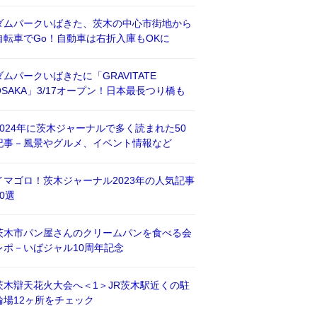
ダムパークいばきた、茨木の中心市街地から
自転車でGo！自動車は右折入庫もOKに
ダムパークいばきたに「GRAVITATE
OSAKA」3/17オープン！日本最長つり橋も
2024年に茨木ジャーナルで多く読まれた50
記事－風景やグルメ、イベント情報など
イマゴロ！茨木ジャーナル2023年の人気記事
50選
茨木市パン屋さんのクリームパンを食べる会
レポ－いばジャル10周年記念
茨木辯天花火大会へ＜1＞JR茨木駅近くの駐
輪場12ヶ所をチェック