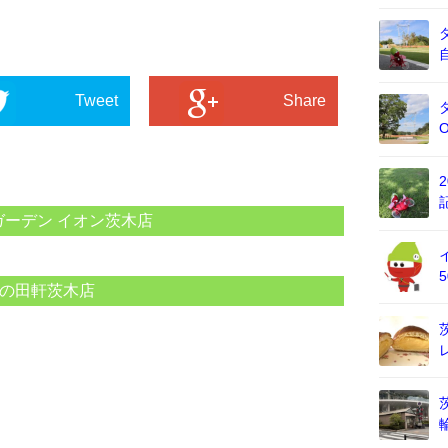
Tweet
Share
ガーデン イオン茨木店
の田軒茨木店