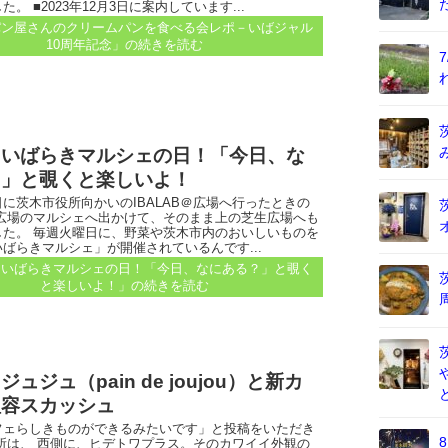
。 ■2023年12月3日に案内しています...
パン屋さんのクリームパンを食べる会レポ－いばジャル
10周年記念」
の続きを読む
、いばらきマルシェの日！「今日、な
？」と覗くと楽しいよ！
に茨木市役所向かいのIBALAB＠広場へ行ったときの
の広場のマルシェへ出かけて、そのまま上の芝生広場へも
した。 毎週火曜日に、野菜や茨木市内のおいしいものを
ばらきマルシェ」が開催されているんです...
、いばらきマルシェの日！「今日、なにある？」と覗く
と楽しいよ！」
の続きを読む
ュジュ（pain de joujou）と新カ
理容スカッシュ
フェらしきものができるみたいです」と投稿をいただき
所は、 西側に、ヒデトワプラス。そのカワイイ外観の