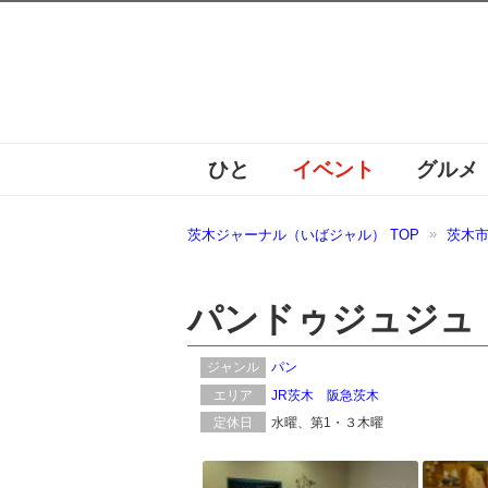
ひと
イベント
グルメ
茨木ジャーナル（いばジャル） TOP
茨木
パンドゥジュジュ（pai
ジャンル
パン
エリア
JR茨木
阪急茨木
定休日
水曜、第1・３木曜