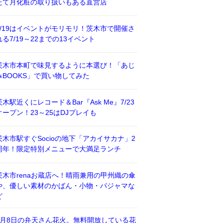
たて月化粧の取り扱いもある直営店
7/19はイベントがモリモリ！茨木市で開催さ
れる7/19～22までの13イベント
茨木市本町で味見するように本選び！「あじ
みBOOKS」で買い物してみた
茨木駅近くにレコード＆Bar『Ask Me』7/23
オープン！23～25はDJプレイも
茨木市駅すぐSocioの地下「アカイサカナ」2
周年！限定特別メニューで大満足ランチ
茨木市renaお蔵店へ！晴雨兼用の甲州織の傘
や、優しい素材のかばん・小物・パジャマな
ど
8月8日の弁天さん花火。無料開放している花