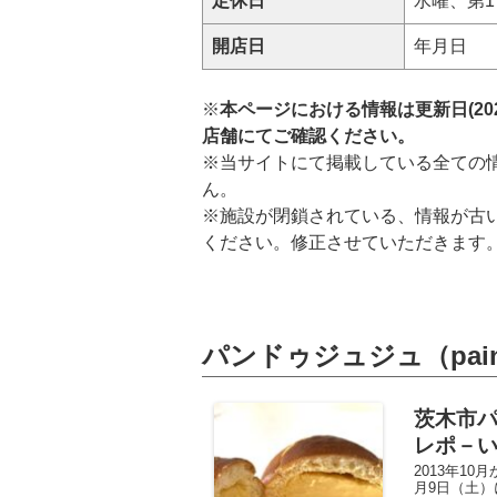
定休日
水曜、第
開店日
年月日
※
本ページにおける情報は更新日(20
店舗にてご確認ください。
※当サイトにて掲載している全ての
ん。
※施設が閉鎖されている、情報が古
ください。修正させていただきます
パンドゥジュジュ（pain 
茨木市
レポ－い
2013年1
月9日（土