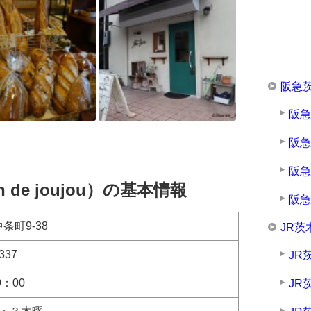
阪急
阪
阪
阪
de joujou）の基本情報
阪
条町9-38
JR茨
337
JR
9：00
JR