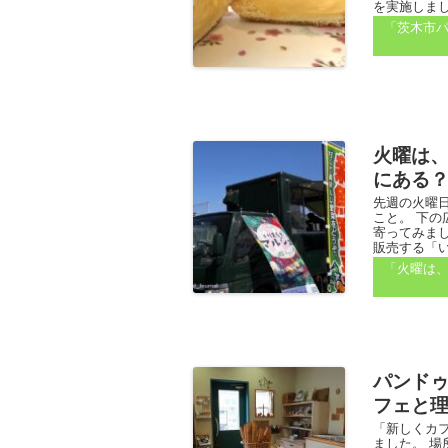
を実施しました
「茨木市
火曜は
にある
先週の火曜日
こと。 下
寄ってみま
販売する「い
「火曜は
パンドゥジ
フェと
「新しくカ
ました。 場