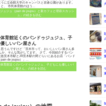
ほうに立命館大学のキャンパスと岩倉公園があります。
と、 市民体育館のほう...
ュジュ（pain de joujou）と新カフェと理容スカッシ
ュ」
の続きを読む
民体育館近くのパンドゥジュジュ、子
も優しいパン屋さん
く思うんですけど「茨木市って、おいしいパン屋さん多
んか、そんな気がしてます。 さて、今回紹介するパン
阪急茨木市駅とJR茨木駅の間ぐらいにあるお店「パンド
n de joujou）」...
民体育館近くのパンドゥジュジュ、子どもにも優しいパ
ン屋さん」
の続きを読む