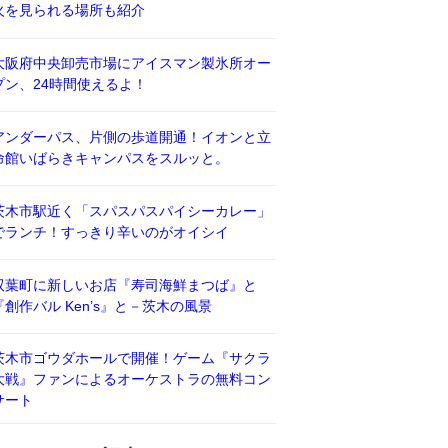
火を見られる場所も紹介
大阪府中央卸売市場にアイスマン製氷所オー
プン、24時間使えるよ！
アンダーパス、片側の歩道開通！イオンと立
命館いばらきキャンパスをスルッと。
茨木市駅近く「スパスパスパイシーカレー」
でランチ！すっきり辛いのがオイシイ
双葉町に新しいお店『寿司海鮮まつば』と
『創作バル Ken’s』と－茨木の風景
茨木市ゴウダホールで開催！ゲーム『サクラ
大戦』ファンによるオーケストラの無料コン
サート