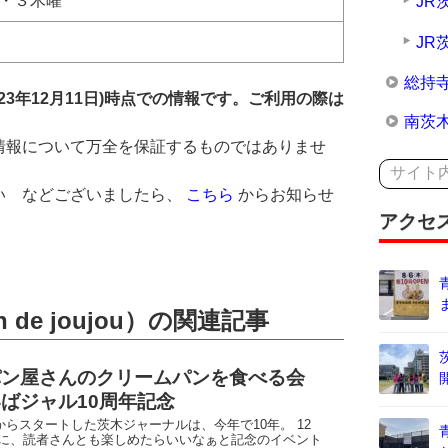
1・３木曜
JR
JR
総持
23年12月11日)時点での情報です。ご利用の際は
南茨
情報について万全を保証するものではありませ
い などございましたら、
こちら
からお知らせ
。
アクセ
de joujou）の関連記事
パン屋さんのクリームパンを食べる会
ばジャル10周年記念
0月からスタートした茨木ジャーナルは、今年で10年。 12
）に、読者さんとも楽しめたらいいなぁと記念のイベント