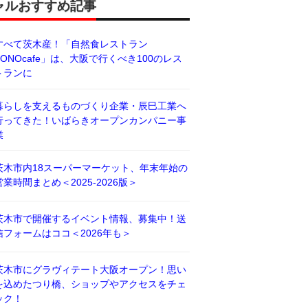
ャルおすすめ記事
すべて茨木産！「自然食レストラン
BONOcafe」は、大阪で行くべき100のレス
トランに
暮らしを支えるものづくり企業・辰巳工業へ
行ってきた！いばらきオープンカンパニー事
業
茨木市内18スーパーマーケット、年末年始の
営業時間まとめ＜2025-2026版＞
茨木市で開催するイベント情報、募集中！送
信フォームはココ＜2026年も＞
茨木市にグラヴィテート大阪オープン！思い
を込めたつり橋、ショップやアクセスをチェ
ック！