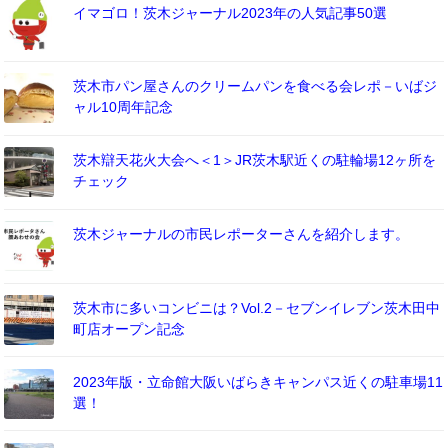
イマゴロ！茨木ジャーナル2023年の人気記事50選
茨木市パン屋さんのクリームパンを食べる会レポ－いばジ
ャル10周年記念
茨木辯天花火大会へ＜1＞JR茨木駅近くの駐輪場12ヶ所を
チェック
茨木ジャーナルの市民レポーターさんを紹介します。
茨木市に多いコンビニは？Vol.2－セブンイレブン茨木田中
町店オープン記念
2023年版・立命館大阪いばらきキャンパス近くの駐車場11
選！