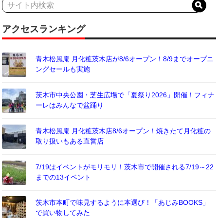
アクセスランキング
青木松風庵 月化粧茨木店が8/6オープン！8/9までオープニ
ングセールも実施
茨木市中央公園・芝生広場で「夏祭り2026」開催！フィナ
ーレはみんなで盆踊り
青木松風庵 月化粧茨木店8/6オープン！焼きたて月化粧の
取り扱いもある直営店
7/19はイベントがモリモリ！茨木市で開催される7/19～22
までの13イベント
茨木市本町で味見するように本選び！「あじみBOOKS」
で買い物してみた