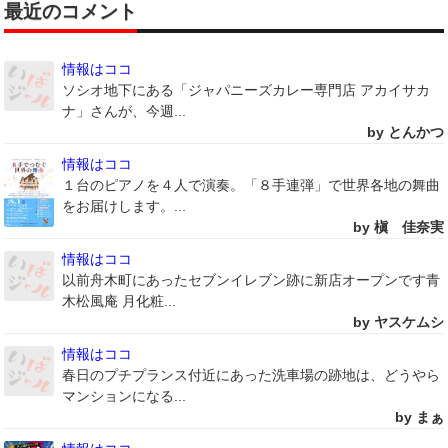
最近のコメント
情報はココ
ソシオ地下にある「ジャパニーズカレー専門店 アカイサカ
ナ」さんが、今週...
by とんかつ
情報はココ
１台のピアノを４人で演奏。「８手連弾」で世界各地の舞曲
をお届けします。...
by 槇 佳奈実
情報はココ
以前舟木町にあったセブンイレブン跡に新店オープンです青
木松風庵 月化粧...
by ヤスケムシ
情報はココ
春日のプチプランス付近にあった洗車場の跡地は、どうやら
マンションになる...
by まぁ