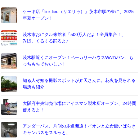
ケーキ店「lier-lieu（リエリゥ）」茨木市駅の東に、2025
年夏オープン！
茨木市おにクル来館者「500万人だよ！全員集合！」
7/19、くるくる踊るよ♪
茨木駅近くにオープン！ベーカリーハウスWAのパン、も
っちもちでおいしい！
知る人ぞ知る撮影スポットが弁天さんに。花火を見られる
場所も紹介
大阪府中央卸売市場にアイスマン製氷所オープン、24時間
使えるよ！
アンダーパス、片側の歩道開通！イオンと立命館いばらき
キャンパスをスルッと。