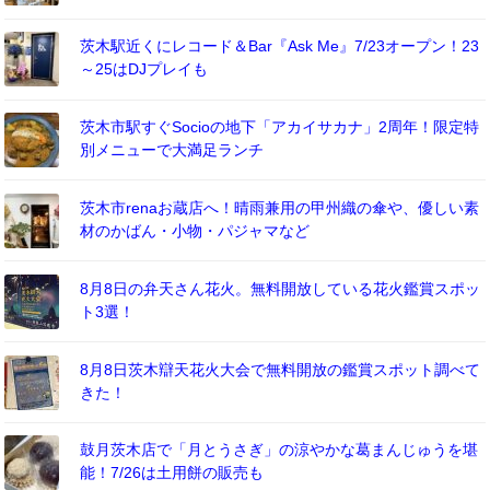
茨木駅近くにレコード＆Bar『Ask Me』7/23オープン！23
～25はDJプレイも
茨木市駅すぐSocioの地下「アカイサカナ」2周年！限定特
別メニューで大満足ランチ
茨木市renaお蔵店へ！晴雨兼用の甲州織の傘や、優しい素
材のかばん・小物・パジャマなど
8月8日の弁天さん花火。無料開放している花火鑑賞スポッ
ト3選！
8月8日茨木辯天花火大会で無料開放の鑑賞スポット調べて
きた！
鼓月茨木店で「月とうさぎ」の涼やかな葛まんじゅうを堪
能！7/26は土用餅の販売も