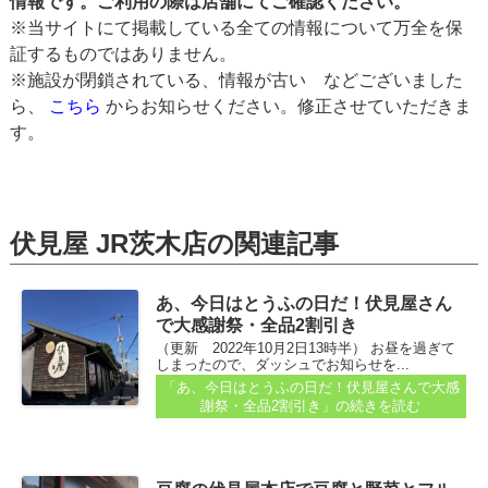
情報です。ご利用の際は店舗にてご確認ください。
※当サイトにて掲載している全ての情報について万全を保
証するものではありません。
※施設が閉鎖されている、情報が古い などございました
ら、
こちら
からお知らせください。修正させていただきま
す。
伏見屋 JR茨木店の関連記事
あ、今日はとうふの日だ！伏見屋さん
で大感謝祭・全品2割引き
（更新 2022年10月2日13時半） お昼を過ぎて
しまったので、ダッシュでお知らせを...
「あ、今日はとうふの日だ！伏見屋さんで大感
謝祭・全品2割引き」
の続きを読む