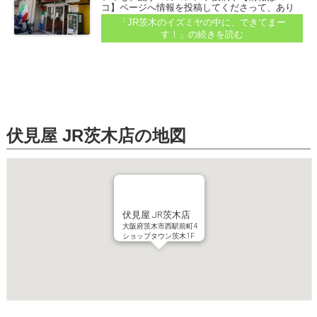
コ】ページへ情報を投稿してくださって、あり
がとうございます！ なかなか、すべての投稿に
「JR茨木のイズミヤの中に、できてまー
お応えできていなくて、ゴメンナサイ...
す！」
の続きを読む
伏見屋 JR茨木店の地図
伏見屋 JR茨木店
大阪府茨木市西駅前町4
ショップタウン茨木1F