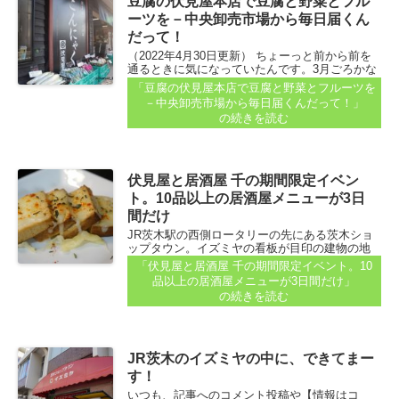
豆腐の伏見屋本店で豆腐と野菜とフル
ーツを－中央卸売市場から毎日届くん
だって！
（2022年4月30日更新） ちょーっと前から前を
通るときに気になっていたんです。3月ごろかな
ぁ…。 茨木市田中町にある、豆腐の店・伏見屋
「豆腐の伏見屋本店で豆腐と野菜とフルーツを
さん。 お店の前に、野菜が並んでいたんです...
－中央卸売市場から毎日届くんだって！」
の続きを読む
伏見屋と居酒屋 千の期間限定イベン
ト。10品以上の居酒屋メニューが3日
間だけ
JR茨木駅の西側ロータリーの先にある茨木ショ
ップタウン。イズミヤの看板が目印の建物の地
下で、何やら楽しそうな企画があるというの
「伏見屋と居酒屋 千の期間限定イベント。10
で、見に行ってきました...
品以上の居酒屋メニューが3日間だけ」
の続きを読む
JR茨木のイズミヤの中に、できてまー
す！
いつも、記事へのコメント投稿や【情報はコ