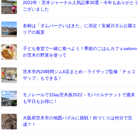
2022年・茨木ジャーナル人気記事30選－今年もありがとう
ございました
名称は「ダムパークいばきた」に決定！安威川ダム公園エ
リアの風景
子ども食堂で一緒に食べよう！季節のごはんカフェsatono
が茨木の野菜を使って
茨木市内24時間ジム6店まとめ－ライザップ監修「チョコ
ザップ」もできる！
モノレールで1Day茨木旅2022－モバイルチケットで週末
も平日もお得に！
大阪府茨木市の地図パズルに挑戦！街づくりは何分で完
成？！