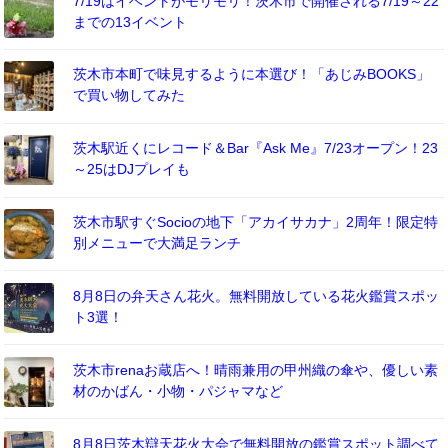
7/19はイベントがモリモリ！茨木市で開催される7/19～22
までの13イベント
茨木市本町で味見するように本選び！「あじみBOOKS」
で買い物してみた
茨木駅近くにレコード＆Bar『Ask Me』7/23オープン！23
～25はDJプレイも
茨木市駅すぐSocioの地下「アカイサカナ」2周年！限定特
別メニューで大満足ランチ
8月8日の弁天さん花火。無料開放している花火鑑賞スポッ
ト3選！
茨木市renaお蔵店へ！晴雨兼用の甲州織の傘や、優しい素
材のかばん・小物・パジャマなど
8月8日茨木辯天花火大会で無料開放の鑑賞スポット調べて