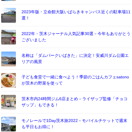
2023年版・立命館大阪いばらきキャンパス近くの駐車場11
選！
2022年・茨木ジャーナル人気記事30選－今年もありがとう
ございました
名称は「ダムパークいばきた」に決定！安威川ダム公園エ
リアの風景
子ども食堂で一緒に食べよう！季節のごはんカフェsatono
が茨木の野菜を使って
茨木市内24時間ジム6店まとめ－ライザップ監修「チョコ
ザップ」もできる！
モノレールで1Day茨木旅2022－モバイルチケットで週末
も平日もお得に！