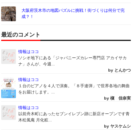
大阪府茨木市の地図パズルに挑戦！街づくりは何分で完
成？！
最近のコメント
情報はココ
ソシオ地下にある「ジャパニーズカレー専門店 アカイサカ
ナ」さんが、今週...
by とんかつ
情報はココ
１台のピアノを４人で演奏。「８手連弾」で世界各地の舞曲
をお届けします。...
by 槇 佳奈実
情報はココ
以前舟木町にあったセブンイレブン跡に新店オープンです青
木松風庵 月化粧...
by ヤスケムシ