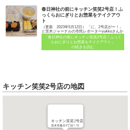
春日神社の前にキッチン笑笑2号店！ふ
っくらおにぎりとお惣菜をテイクアウ
ト
（更新 2023年5月12日） 「に、2号店がー！」
と茨木ジャーナルの市民レポーターyukkoさんか
らレポが届きました。 茨木市上郡のアル・プラ
「春日神社の前にキッチン笑笑2号店！ふっく
ザ近くにある、キッチン笑笑さんの2号店がオー
らおにぎりとお惣菜をテイクアウト」
プンしていたそうです...
の続きを読む
キッチン笑笑2号店の地図
キッチン笑笑2号店
茨木市春日4丁目1-18