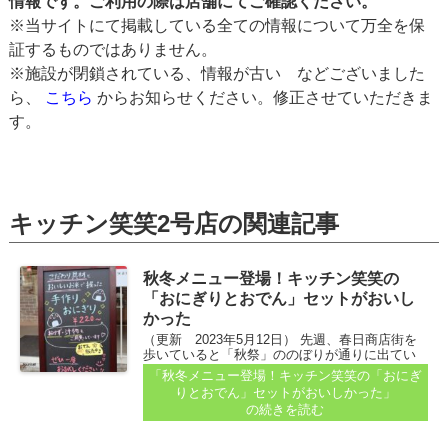
情報です。ご利用の際は店舗にてご確認ください。
※当サイトにて掲載している全ての情報について万全を保
証するものではありません。
※施設が閉鎖されている、情報が古い などございました
ら、
こちら
からお知らせください。修正させていただきま
す。
キッチン笑笑2号店の関連記事
秋冬メニュー登場！キッチン笑笑の
「おにぎりとおでん」セットがおいし
かった
（更新 2023年5月12日） 先週、春日商店街を
歩いていると「秋祭」ののぼりが通りに出てい
ました。北へ続く道「判官道」を歩いていく
「秋冬メニュー登場！キッチン笑笑の「おにぎ
と、 倍賀春日神社に到着。 境内には国重要文化
りとおでん」セットがおいしかった」
財の「石燈籠」もある神社です...
の続きを読む