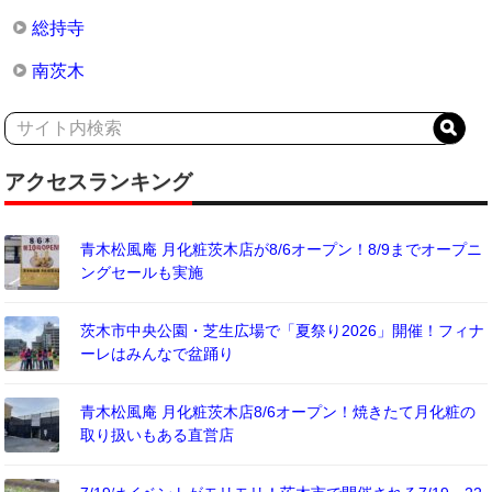
総持寺
南茨木
アクセスランキング
青木松風庵 月化粧茨木店が8/6オープン！8/9までオープニ
ングセールも実施
茨木市中央公園・芝生広場で「夏祭り2026」開催！フィナ
ーレはみんなで盆踊り
青木松風庵 月化粧茨木店8/6オープン！焼きたて月化粧の
取り扱いもある直営店