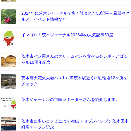
2024年に茨木ジャーナルで多く読まれた50記事－風景やグ
ルメ、イベント情報など
イマゴロ！茨木ジャーナル2023年の人気記事50選
茨木市パン屋さんのクリームパンを食べる会レポ－いばジ
ャル10周年記念
茨木辯天花火大会へ＜1＞JR茨木駅近くの駐輪場12ヶ所を
チェック
茨木ジャーナルの市民レポーターさんを紹介します。
茨木市に多いコンビニは？Vol.2－セブンイレブン茨木田中
町店オープン記念