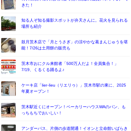
きた！
知る人ぞ知る撮影スポットが弁天さんに。花火を見られる
場所も紹介
鼓月茨木店で「月とうさぎ」の涼やかな葛まんじゅうを堪
能！7/26は土用餅の販売も
茨木市おにクル来館者「500万人だよ！全員集合！」
7/19、くるくる踊るよ♪
ケーキ店「lier-lieu（リエリゥ）」茨木市駅の東に、2025
年夏オープン！
茨木駅近くにオープン！ベーカリーハウスWAのパン、も
っちもちでおいしい！
アンダーパス、片側の歩道開通！イオンと立命館いばらき