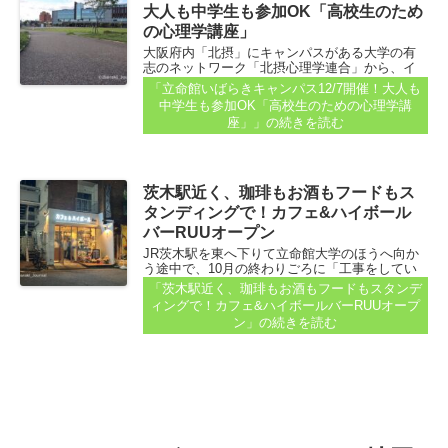
大人も中学生も参加OK「高校生のため
の心理学講座」
大阪府内「北摂」にキャンパスがある大学の有
志のネットワーク「北摂心理学連合」から、イ
ベントのお知らせがダッシュで届きました。明
「立命館いばらきキャンパス12/7開催！大人も
日、12月7日開催です！！ なかなか貴重な講座で
中学生も参加OK「高校生のための心理学講
すよ、コレ...
座」」
の続きを読む
茨木駅近く、珈琲もお酒もフードもス
タンディングで！カフェ&ハイボール
バーRUUオープン
JR茨木駅を東へ下りて立命館大学のほうへ向か
う途中で、10月の終わりごろに「工事をしてい
るなぁ」という場所がありました。 しばらくし
「茨木駅近く、珈琲もお酒もフードもスタンデ
て行ってみたら、 おぉ！オープンしてた！ 先
ィングで！カフェ&ハイボールバーRUUオープ
日、読者さんからも投稿をいただいていました...
ン」
の続きを読む