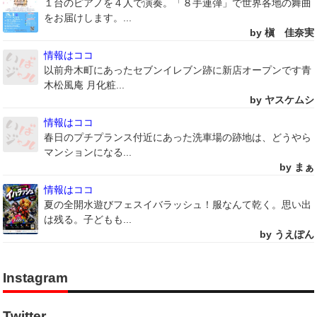
１台のピアノを４人で演奏。「８手連弾」で世界各地の舞曲
をお届けします。...
by 槇 佳奈実
情報はココ
以前舟木町にあったセブンイレブン跡に新店オープンです青
木松風庵 月化粧...
by ヤスケムシ
情報はココ
春日のプチプランス付近にあった洗車場の跡地は、どうやら
マンションになる...
by まぁ
情報はココ
夏の全開水遊びフェスイバラッシュ！服なんて乾く。思い出
は残る。子どもも...
by うえぽん
Instagram
Twitter