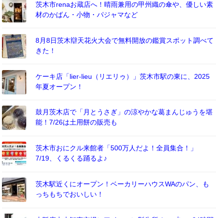
茨木市renaお蔵店へ！晴雨兼用の甲州織の傘や、優しい素
材のかばん・小物・パジャマなど
8月8日茨木辯天花火大会で無料開放の鑑賞スポット調べて
きた！
ケーキ店「lier-lieu（リエリゥ）」茨木市駅の東に、2025
年夏オープン！
鼓月茨木店で「月とうさぎ」の涼やかな葛まんじゅうを堪
能！7/26は土用餅の販売も
茨木市おにクル来館者「500万人だよ！全員集合！」
7/19、くるくる踊るよ♪
茨木駅近くにオープン！ベーカリーハウスWAのパン、も
っちもちでおいしい！