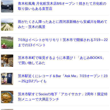
青木松風庵 月化粧茨木店8/6オープン！焼きたて月化粧の
取り扱いもある直営店
雨がたくさん降ったあとに西河原新橋から安威川を眺めて
みた－茨木の風景
7/19はイベントがモリモリ！茨木市で開催される7/19～22
までの13イベント
茨木市本町で味見するように本選び！「あじみBOOKS」
で買い物してみた
茨木駅近くにレコード＆Bar『Ask Me』7/23オープン！23
～25はDJプレイも
茨木市駅すぐSocioの地下「アカイサカナ」2周年！限定特
別メニューで大満足ランチ