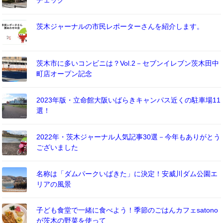
チェック
茨木ジャーナルの市民レポーターさんを紹介します。
茨木市に多いコンビニは？Vol.2－セブンイレブン茨木田中
町店オープン記念
2023年版・立命館大阪いばらきキャンパス近くの駐車場11
選！
2022年・茨木ジャーナル人気記事30選－今年もありがとう
ございました
名称は「ダムパークいばきた」に決定！安威川ダム公園エ
リアの風景
子ども食堂で一緒に食べよう！季節のごはんカフェsatono
が茨木の野菜を使って