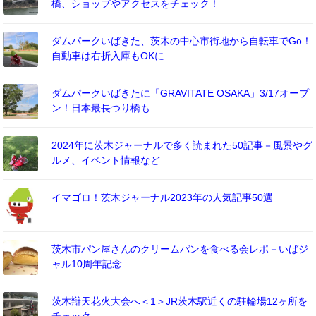
橋、ショップやアクセスをチェック！
ダムパークいばきた、茨木の中心市街地から自転車でGo！
自動車は右折入庫もOKに
ダムパークいばきたに「GRAVITATE OSAKA」3/17オープ
ン！日本最長つり橋も
2024年に茨木ジャーナルで多く読まれた50記事－風景やグ
ルメ、イベント情報など
イマゴロ！茨木ジャーナル2023年の人気記事50選
茨木市パン屋さんのクリームパンを食べる会レポ－いばジ
ャル10周年記念
茨木辯天花火大会へ＜1＞JR茨木駅近くの駐輪場12ヶ所を