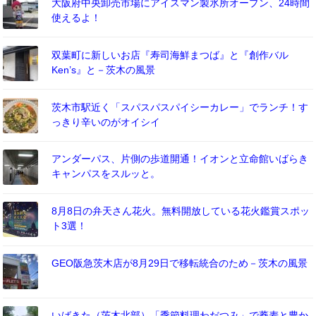
大阪府中央卸売市場にアイスマン製氷所オープン、24時間
使えるよ！
双葉町に新しいお店『寿司海鮮まつば』と『創作バル
Ken’s』と－茨木の風景
茨木市駅近く「スパスパスパイシーカレー」でランチ！す
っきり辛いのがオイシイ
アンダーパス、片側の歩道開通！イオンと立命館いばらき
キャンパスをスルッと。
8月8日の弁天さん花火。無料開放している花火鑑賞スポッ
ト3選！
GEO阪急茨木店が8月29日で移転統合のため－茨木の風景
いばきた（茨木北部）「季節料理わだつみ」で蕎麦と豊か